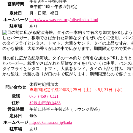
午前9時～午後6時半
営業時間
※午前11時～午後2時限定
定休日
月・日曜、祝日
ホームページ
http://www.wasaren.org/olive/index.html
駐車場
あり
目の前に広がる紀淡海峡。タイの一本釣りで有名な加太をPRしようと
たバーガー。板場でさばかれた新鮮なタイをぜいたくに使用。バンズ
タイフライとレタス、トマト、大葉をサンド。タイの上品な甘み、梅
かな酸味、大葉の香りが口の中で広がります。期間限定なので要チェ
休暇村紀州加太
問い合わせ
※期間限定平成29年3月25日（土）～5月31日（水）
電話
073（459）0321
住所
和歌山市深山483
営業時間
午前11時半～午後2時（ラウンジ喫茶）
定休日
無休
ホームページ
http://qkamura.or.jp/kada
駐車場
あり