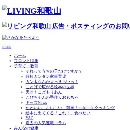
menu
ホーム
フロント特集
子育て・教育
それってうちの子だけですか？
時短カンタン家事育児
カン太なんか大っきらいっ！
ことばで広がる絵本の世界
天才！こどもりあん
こぴちゃんの手作りおもちゃ
キッズNews
かわいい、おいしい、簡単！makimakiクッキング
絵本に出てくる「これ！」食べたい
YAC
過去の人気連載コラム
みんなの健康