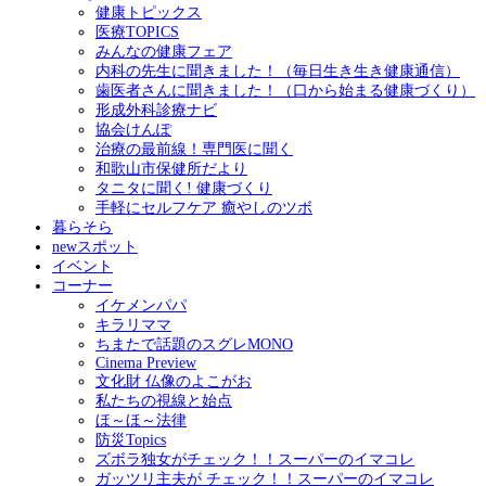
健康トピックス
医療TOPICS
みんなの健康フェア
内科の先生に聞きました！（毎日生き生き健康通信）
歯医者さんに聞きました！（口から始まる健康づくり）
形成外科診療ナビ
協会けんぽ
治療の最前線！専門医に聞く
和歌山市保健所だより
タニタに聞く! 健康づくり
手軽にセルフケア 癒やしのツボ
暮らそら
newスポット
イベント
コーナー
イケメンパパ
キラリママ
ちまたで話題のスグレMONO
Cinema Preview
文化財 仏像のよこがお
私たちの視線と始点
ほ～ほ～法律
防災Topics
ズボラ独女がチェック！！スーパーのイマコレ
ガッツリ主夫が チェック！！スーパーのイマコレ