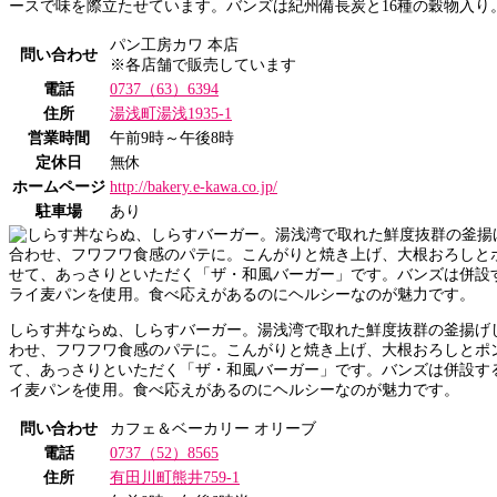
ースで味を際立たせています。バンズは紀州備長炭と16種の穀物入り
パン工房カワ 本店
問い合わせ
※各店舗で販売しています
電話
0737（63）6394
住所
湯浅町湯浅1935-1
営業時間
午前9時～午後8時
定休日
無休
ホームページ
http://bakery.e-kawa.co.jp/
駐車場
あり
しらす丼ならぬ、しらすバーガー。湯浅湾で取れた鮮度抜群の釜揚げ
わせ、フワフワ食感のパテに。こんがりと焼き上げ、大根おろしとポ
て、あっさりといただく「ザ・和風バーガー」です。バンズは併設す
イ麦パンを使用。食べ応えがあるのにヘルシーなのが魅力です。
問い合わせ
カフェ＆ベーカリー オリーブ
電話
0737（52）8565
住所
有田川町熊井759-1