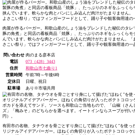
肉屋が作るバーガー。和歌山産のしょう油をブレンドした秘伝のタレ
豚の角煮」と同店の看板商品「焼豚」、たっぷりのネギをふっくらモ
んでいます。軟らかな肉とパンにしみ込んだ肉汁がたまりません。「
さこい祭り」ではフィンガーフードとして、踊り子や観客御用達の一
問い合わせ
肉のまる彦本店
電話
073（428）3443
住所
和歌山市七曲り1
営業時間
午前7時～午後6時
定休日
日曜、祝日
駐車場
あり※市場共用
有田市の名物、タチウオを骨ごとすり身にして揚げた“ほねく”を使った「c
リジナルアイデアバーガー。ほねくの角切りが入ったポテトコロッケ