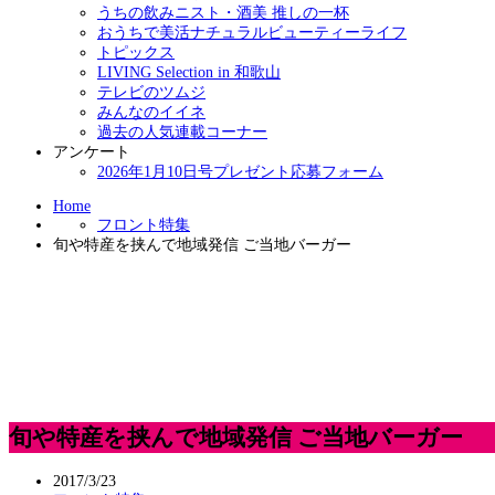
うちの飲みニスト・酒美 推しの一杯
おうちで美活ナチュラルビューティーライフ
トピックス
LIVING Selection in 和歌山
テレビのツムジ
みんなのイイネ
過去の人気連載コーナー
アンケート
2026年1月10日号プレゼント応募フォーム
Home
フロント特集
旬や特産を挟んで地域発信 ご当地バーガー
旬や特産を挟んで地域発信 ご当地バーガー
2017/3/23