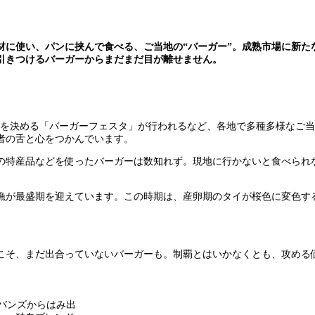
材に使い、パンに挟んで食べる、ご当地の“バーガー”。成熟市場に新た
引きつけるバーガーからまだまだ目が離せません。
一を決める「バーガーフェスタ」が行われるなど、各地で多種多様なご
者の舌と心をつかんでいます。
の特産品などを使ったバーガーは数知れず。現地に行かないと食べられ
漁が最盛期を迎えています。この時期は、産卵期のタイが桜色に変色す
こそ、まだ出合っていないバーガーも。制覇とはいかなくとも、攻める価