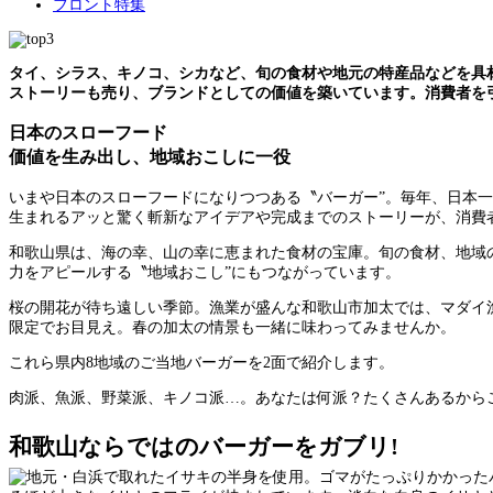
フロント特集
タイ、シラス、キノコ、シカなど、旬の食材や地元の特産品などを具
ストーリーも売り、ブランドとしての価値を築いています。消費者を
日本のスローフード
価値を生み出し、地域おこしに一役
いまや日本のスローフードになりつつある〝バーガー”。毎年、日本
生まれるアッと驚く斬新なアイデアや完成までのストーリーが、消費
和歌山県は、海の幸、山の幸に恵まれた食材の宝庫。旬の食材、地域
力をアピールする〝地域おこし”にもつながっています。
桜の開花が待ち遠しい季節。漁業が盛んな和歌山市加太では、マダイ
限定でお目見え。春の加太の情景も一緒に味わってみませんか。
これら県内8地域のご当地バーガーを2面で紹介します。
肉派、魚派、野菜派、キノコ派…。あなたは何派？たくさんあるから
和歌山ならではのバーガーをガブリ!