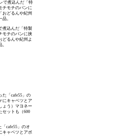
で煮込んだ「特製
チモチのパンに挟
おどるんや紀州よ
品。
afe55」のオ
にキャベツとアボ