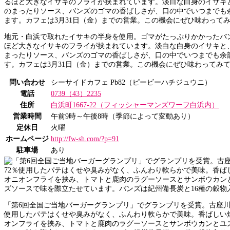
地元・白浜で取れたイサキの半身を使用。ゴマがたっぷりかかったバ
ほど大きなイサキのフライが挟まれています。淡白な白身のイサキと
まったりソース、バンズのゴマの香ばしさが、口の中でいつまでも余
す。カフェは3月31日（金）までの営業。この機会にぜひ味わってみ
問い合わせ
シーサイドカフェ Pb82（ピービーハチジュウニ）
電話
0739（43）2235
住所
白浜町1667-22（フィッシャーマンズワーフ白浜内）
営業時間
午前9時～午後8時（季節によって変動あり）
定休日
火曜
ホームページ
http://fw-sh.com/?p=91
駐車場
あり
「第6回全国ご当地バーガーグランプリ」でグランプリを受賞。古座川
使用したパテはくせや臭みがなく、ふんわり軟らかで美味。香ばしい
オンフライを挟み、トマトと鹿肉のラグーソースとサンボウカンとユ