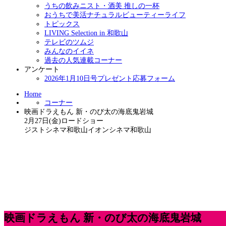
うちの飲みニスト・酒美 推しの一杯
おうちで美活ナチュラルビューティーライフ
トピックス
LIVING Selection in 和歌山
テレビのツムジ
みんなのイイネ
過去の人気連載コーナー
アンケート
2026年1月10日号プレゼント応募フォーム
Home
コーナー
映画ドラえもん 新・のび太の海底鬼岩城
2月27日(金)ロードショー
ジストシネマ和歌山イオンシネマ和歌山
映画ドラえもん 新・のび太の海底鬼岩城