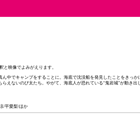
解釈と映像でよみがえります。
真ん中でキャンプをすることに。海底で沈没船を発見したことをきっか
もらえないのび太たち。やがて、海底人が恐れている“鬼岩城”が動き出
涼/平愛梨/ほか