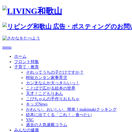
menu
ホーム
フロント特集
子育て・教育
それってうちの子だけですか？
時短カンタン家事育児
カン太なんか大っきらいっ！
ことばで広がる絵本の世界
天才！こどもりあん
こぴちゃんの手作りおもちゃ
キッズNews
かわいい、おいしい、簡単！makimakiクッキング
絵本に出てくる「これ！」食べたい
YAC
過去の人気連載コラム
みんなの健康