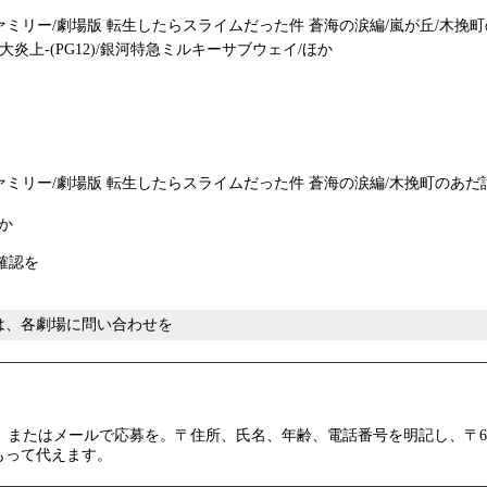
ミリー/劇場版 転生したらスライムだった件 蒼海の涙編/嵐が丘/木挽
原大炎上‐(PG12)/銀河特急ミルキーサブウェイ/ほか
場版 転生したらスライムだった件 蒼海の涙編/木挽町のあだ討ち/#拡散/ENHY
ほか
確認を
ては、各劇場に問い合わせを
またはメールで応募を。〒住所、氏名、年齢、電話番号を明記し、〒640-
をもって代えます。