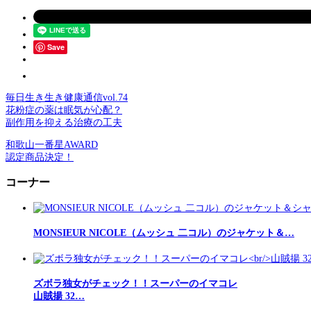
Save
毎日生き生き健康通信vol.74
花粉症の薬は眠気が心配？
副作用を抑える治療の工夫
和歌山一番星AWARD
認定商品決定！
コーナー
MONSIEUR NICOLE（ムッシュ 二コル）のジャケット＆…
ズボラ独女がチェック！！スーパーのイマコレ
山賊揚 32…