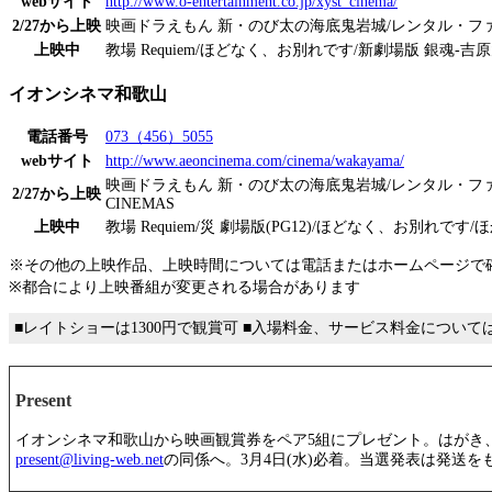
webサイト
http://www.o-entertainment.co.jp/xyst_cinema/
2/27から上映
映画ドラえもん 新・のび太の海底鬼岩城/レンタル・ファ
上映中
教場 Requiem/ほどなく、お別れです/新劇場版 銀魂‐吉
イオンシネマ和歌山
電話番号
073（456）5055
webサイト
http://www.aeoncinema.com/cinema/wakayama/
映画ドラえもん 新・のび太の海底鬼岩城/レンタル・ファミリー/劇
2/27から上映
CINEMAS
上映中
教場 Requiem/災 劇場版(PG12)/ほどなく、お別れです/
※その他の上映作品、上映時間については電話またはホームページで
※都合により上映番組が変更される場合があります
■レイトショーは1300円で観賞可 ■入場料金、サービス料金につい
Present
イオンシネマ和歌山から映画観賞券をペア5組にプレゼント。はがき、
present@living-web.net
の同係へ。3月4日(水)必着。当選発表は発送