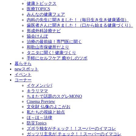
健康トピックス
医療TOPICS
みんなの健康フェア
内科の先生に聞きました！（毎日生き生き健康通信）
歯医者さんに聞きました！（口から始まる健康づくり）
形成外科診療ナビ
協会けんぽ
治療の最前線！専門医に聞く
和歌山市保健所だより
タニタに聞く! 健康づくり
手軽にセルフケア 癒やしのツボ
暮らそら
newスポット
イベント
コーナー
イケメンパパ
キラリママ
ちまたで話題のスグレMONO
Cinema Preview
文化財 仏像のよこがお
私たちの視線と始点
ほ～ほ～法律
防災Topics
ズボラ独女がチェック！！スーパーのイマコレ
ガッツリ主夫が チェック！！スーパーのイマコレ