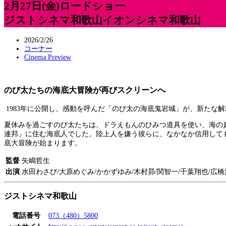
2月27日(金)ロードショー
ジストシネマ和歌山イオンシネマ和歌山
2026/2/26
コーナー
Cinema Preview
のび太たちの海底大冒険が再びスクリーンへ
1983年に公開し、感動を呼んだ「のび太の海底鬼岩城」が、新たな
夏休みを過ごすのび太たちは、ドラえもんのひみつ道具を使い、海の
連邦」に住む海底人でした。陸上人を嫌う彼らに、なかなか信用して
底大冒険が始まります。
監督
矢嶋哲生
出演
水田わさび/大原めぐみ/かかずゆみ/木村昴/関智一/千葉翔也/広橋
ジストシネマ和歌山
電話番号
073（480）5800