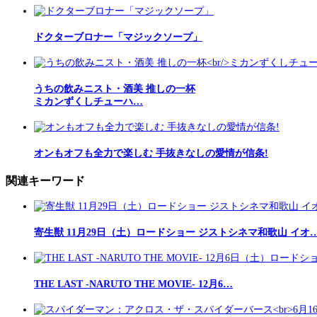
ドクターブロナー「マジックソープ」
うちの飲みニスト・酒美 推しの一杯
ミカンずくしチューハ…
オンもオフも全力で楽しむ 手抜きなしの愛情が信条!
関連キーワード
寄生獣 11月29日（土）ロードショー ジストシネマ和歌山 イオ
THE LAST -NARUTO THE MOVIE- 12月6…