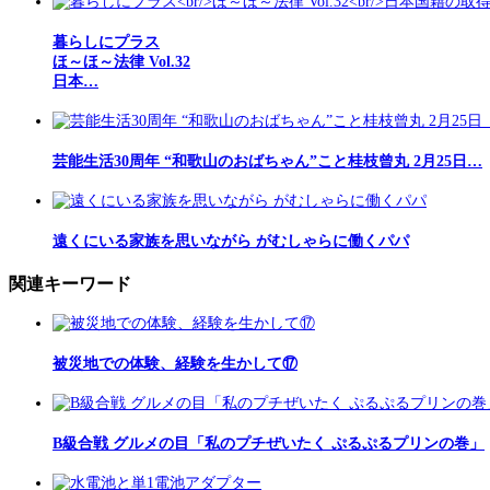
暮らしにプラス
ほ～ほ～法律 Vol.32
日本…
芸能生活30周年 “和歌山のおばちゃん”こと桂枝曾丸 2月25日…
遠くにいる家族を思いながら がむしゃらに働くパパ
関連キーワード
被災地での体験、経験を生かして⑰
B級合戦 グルメの目「私のプチぜいたく ぷるぷるプリンの巻」