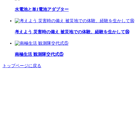
水電池と単1電池アダプター
考えよう 災害時の備え 被災地での体験、経験を生かして⑭
南極生活 観測隊交代式⑤
トップページに戻る