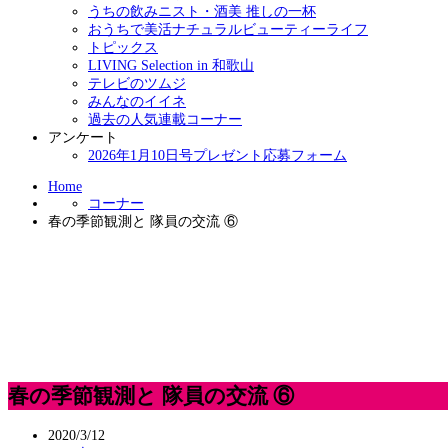
うちの飲みニスト・酒美 推しの一杯
おうちで美活ナチュラルビューティーライフ
トピックス
LIVING Selection in 和歌山
テレビのツムジ
みんなのイイネ
過去の人気連載コーナー
アンケート
2026年1月10日号プレゼント応募フォーム
Home
コーナー
春の季節観測と 隊員の交流 ⑥
春の季節観測と 隊員の交流 ⑥
2020/3/12