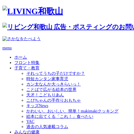
menu
ホーム
フロント特集
子育て・教育
それってうちの子だけですか？
時短カンタン家事育児
カン太なんか大っきらいっ！
ことばで広がる絵本の世界
天才！こどもりあん
こぴちゃんの手作りおもちゃ
キッズNews
かわいい、おいしい、簡単！makimakiクッキング
絵本に出てくる「これ！」食べたい
YAC
過去の人気連載コラム
みんなの健康