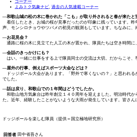
コーナー
よみトク気象ナビ
,
過去の人気連載コーナー
―和歌山城の松の木に巻かれた「こも」が取り外されると春が来たと
着任したとき、お城の桜が見事だったのが印象に残っています。昨年
声、モンシロチョウやツバメの初見の観測もしています。ちなみに、
―お花見会？
通路に桜の木に見立てた人工の木が置かれ、隊員たちは空き時間に
―会話のきっかけにも？
はい。一緒に仕事をする上で隊員同士の交流は大切。だからこそ、
―屋外の行事、例えばスポーツ大会などは？
ドッジボール大会があります。「野外で寒くないの？」と思われるか
でした。
―話は戻り、和歌山での１年間はどうでしたか。
和歌山地方気象台は昨年創立１４０周年を迎えました。明治時代から
た。近年、経験したことがないような大雨が発生しています。皆さん
ドッジボールを楽しむ隊員（提供＝国立極地研究所）
田中省吾さん
回答者