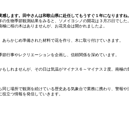
実感します。田中さんは和歌山県に赴任してもうすぐ１年になりますね
の生物季節観測結果をみると、ソメイヨシノの開花は３月25日でした
南極に桜の木はありませんが、お花見会は開かれましたよ。
、あらかじめ準備された材料で花を作り、木に取り付けていきます。
季節行事やレクリエーションを企画し、信頼関係を深めています。
もしれませんが、その日は気温がマイナス６～マイナス２度。南極の
同じ場所で観測を続けている歴史ある気象台で業務に携わり、警報や
に役立つ情報を発信していきます。