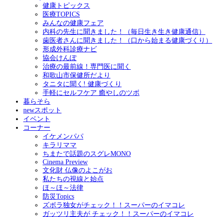
健康トピックス
医療TOPICS
みんなの健康フェア
内科の先生に聞きました！（毎日生き生き健康通信）
歯医者さんに聞きました！（口から始まる健康づくり）
形成外科診療ナビ
協会けんぽ
治療の最前線！専門医に聞く
和歌山市保健所だより
タニタに聞く! 健康づくり
手軽にセルフケア 癒やしのツボ
暮らそら
newスポット
イベント
コーナー
イケメンパパ
キラリママ
ちまたで話題のスグレMONO
Cinema Preview
文化財 仏像のよこがお
私たちの視線と始点
ほ～ほ～法律
防災Topics
ズボラ独女がチェック！！スーパーのイマコレ
ガッツリ主夫が チェック！！スーパーのイマコレ