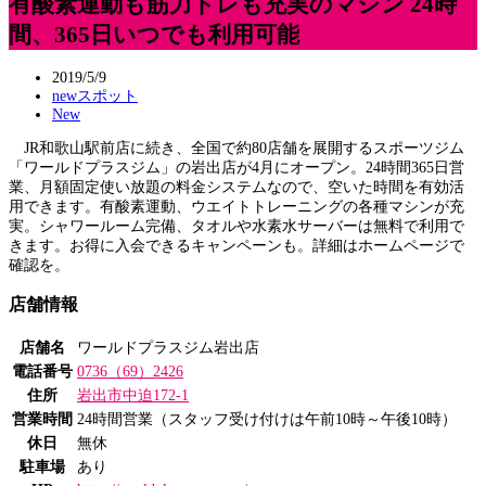
有酸素運動も筋力トレも充実のマシン 24時
間、365日いつでも利用可能
2019/5/9
newスポット
New
JR和歌山駅前店に続き、全国で約80店舗を展開するスポーツジム
「ワールドプラスジム」の岩出店が4月にオープン。24時間365日営
業、月額固定使い放題の料金システムなので、空いた時間を有効活
用できます。有酸素運動、ウエイトトレーニングの各種マシンが充
実。シャワールーム完備、タオルや水素水サーバーは無料で利用で
きます。お得に入会できるキャンペーンも。詳細はホームページで
確認を。
店舗情報
店舗名
ワールドプラスジム岩出店
電話番号
0736（69）2426
住所
岩出市中迫172-1
営業時間
24時間営業（スタッフ受け付けは午前10時～午後10時）
休日
無休
駐車場
あり