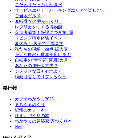
こだわりたっぷりかき氷
サービスエリア・パーキングエリアで楽しむ
ご当地グルメ
3D技術で本物そっくり！
レプリカをつくる博物館
参加者募集！好評につき第2弾
リビング特別体験イベント
夏休み！ 親子で工場見学
私たちの視線・始点 拡大版！
身近な自然が世界を広げる！
自転車の“青切符”運用3カ月
あなたの運転大丈夫？
ジメジメな日も心地よく
梅雨は香りでリフレッシュ
発行物
カフェわかやま2023
まちぐるめぐり
紀州のカレー本
住まいづくりの本
わかやまの建築家 家づくり本
Nest
Webメディア