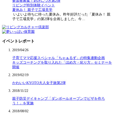
参加者募集！好評につき第2弾
リビング特別体験イベント
夏休み！ 親子で工場見学
いよいよ待ちに待った夏休み。昨年好評だった「夏休み！ 親
子で工場見学」の第2弾を企画しました。今…
イベントレポート
2019/04/26
子育てママ応援スペシャル「ちゃぁるず」の特集連動企画
キッズコーチングを取り入れた「ほめ方・叱り方」セミナーを
開催
2019/02/19
かわいいKYOTO大人女子旅第2弾
2018/11/22
親子防災デイキャンプ「ダンボールオーブンでピザを作ろ
う！」を実施
2018/08/02