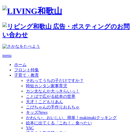
menu
ホーム
フロント特集
子育て・教育
それってうちの子だけですか？
時短カンタン家事育児
カン太なんか大っきらいっ！
ことばで広がる絵本の世界
天才！こどもりあん
こぴちゃんの手作りおもちゃ
キッズNews
かわいい、おいしい、簡単！makimakiクッキング
絵本に出てくる「これ！」食べたい
YAC