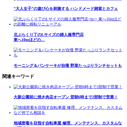
“大人女子”の遊び心を刺激する ハンドメード雑貨とカフェ
北ぶらくり丁のLサイズの婦人服専門店
東へ10mほどの…
モーニング＆パンケーキが自慢 野菜たっぷりランチセットも
関連キーワード
大新公園前に焼き肉店オープン 翌朝6時まで2部制で営業！
地域密着を目指す自転車屋 修理、メンテナンス、カスタムな