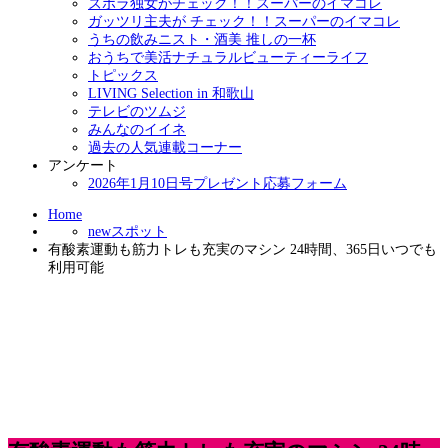
ズボラ独女がチェック！！スーパーのイマコレ
ガッツリ主夫が チェック！！スーパーのイマコレ
うちの飲みニスト・酒美 推しの一杯
おうちで美活ナチュラルビューティーライフ
トピックス
LIVING Selection in 和歌山
テレビのツムジ
みんなのイイネ
過去の人気連載コーナー
アンケート
2026年1月10日号プレゼント応募フォーム
Home
newスポット
有酸素運動も筋力トレも充実のマシン 24時間、365日いつでも
利用可能