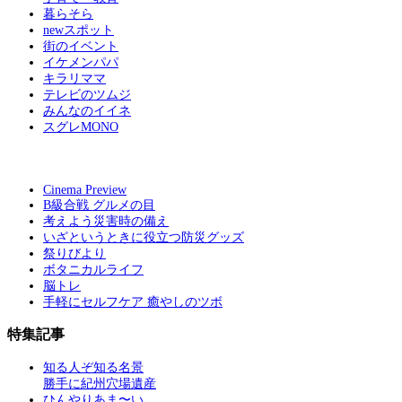
暮らそら
newスポット
街のイベント
イケメンパパ
キラリママ
テレビのツムジ
みんなのイイネ
スグレMONO
Cinema Preview
B級合戦 グルメの目
考えよう災害時の備え
いざというときに役立つ防災グッズ
祭りびより
ボタニカルライフ
脳トレ
手軽にセルフケア 癒やしのツボ
特集記事
知る人ぞ知る名景
勝手に紀州穴場遺産
ひんやりあま〜い