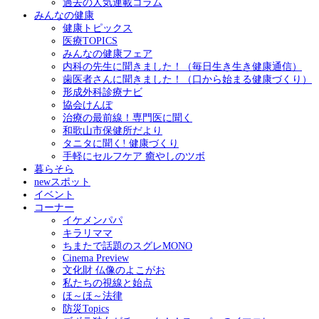
過去の人気連載コラム
みんなの健康
健康トピックス
医療TOPICS
みんなの健康フェア
内科の先生に聞きました！（毎日生き生き健康通信）
歯医者さんに聞きました！（口から始まる健康づくり）
形成外科診療ナビ
協会けんぽ
治療の最前線！専門医に聞く
和歌山市保健所だより
タニタに聞く! 健康づくり
手軽にセルフケア 癒やしのツボ
暮らそら
newスポット
イベント
コーナー
イケメンパパ
キラリママ
ちまたで話題のスグレMONO
Cinema Preview
文化財 仏像のよこがお
私たちの視線と始点
ほ～ほ～法律
防災Topics