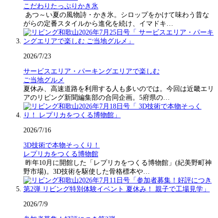
こだわりたっぷりかき氷
あつ～い夏の風物詩・かき氷。シロップをかけて味わう昔な
がらの定番スタイルから進化を続け、イマドキ…
2026/7/23
サービスエリア・パーキングエリアで楽しむ
ご当地グルメ
夏休み、高速道路を利用する人も多いのでは。今回は近畿エリ
アのリビング新聞編集部の合同企画。5府県の…
2026/7/16
3D技術で本物そっくり！
レプリカをつくる博物館
昨年10月に開館した「レプリカをつくる博物館」(紀美野町神
野市場)。3D技術を駆使した骨格標本や…
2026/7/9