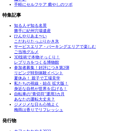
手軽にセルフケア 癒やしのツボ
特集記事
知る人ぞ知る名景
勝手に紀州穴場遺産
ひんやりあま〜い
こだわりたっぷりかき氷
サービスエリア・パーキングエリアで楽しむ
ご当地グルメ
3D技術で本物そっくり！
レプリカをつくる博物館
参加者募集！好評につき第2弾
リビング特別体験イベント
夏休み！ 親子で工場見学
私たちの視線・始点 拡大版！
身近な自然が世界を広げる！
自転車の“青切符”運用3カ月
あなたの運転大丈夫？
ジメジメな日も心地よく
梅雨は香りでリフレッシュ
発行物