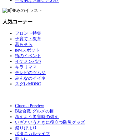
一般的なお問い合わせ
人気コーナー
フロント特集
子育て・教育
暮らそら
newスポット
街のイベント
イケメンパパ
キラリママ
テレビのツムジ
みんなのイイネ
スグレMONO
Cinema Preview
B級合戦 グルメの目
考えよう災害時の備え
いざというときに役立つ防災グッズ
祭りびより
ボタニカルライフ
脳トレ