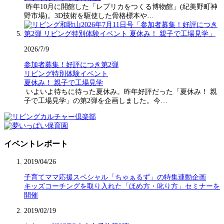
昨年10月に開館した「レプリカをつくる博物館」(紀美野町神
野市場)。3D技術を駆使した骨格標本や…
2026/7/9
参加者募集！好評につき第2弾
リビング特別体験イベント
夏休み！ 親子で工場見学
いよいよ待ちに待った夏休み。昨年好評だった「夏休み！ 親
子で工場見学」の第2弾を企画しました。今…
イベントレポート
2019/04/26
子育てママ応援スペシャル「ちゃぁるず」の特集連動企画
キッズコーチングを取り入れた「ほめ方・叱り方」セミナーを
開催
2019/02/19