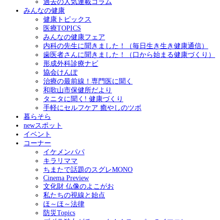
過去の人気連載コラム
みんなの健康
健康トピックス
医療TOPICS
みんなの健康フェア
内科の先生に聞きました！（毎日生き生き健康通信）
歯医者さんに聞きました！（口から始まる健康づくり）
形成外科診療ナビ
協会けんぽ
治療の最前線！専門医に聞く
和歌山市保健所だより
タニタに聞く! 健康づくり
手軽にセルフケア 癒やしのツボ
暮らそら
newスポット
イベント
コーナー
イケメンパパ
キラリママ
ちまたで話題のスグレMONO
Cinema Preview
文化財 仏像のよこがお
私たちの視線と始点
ほ～ほ～法律
防災Topics