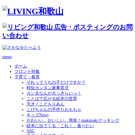
menu
ホーム
フロント特集
子育て・教育
それってうちの子だけですか？
時短カンタン家事育児
カン太なんか大っきらいっ！
ことばで広がる絵本の世界
天才！こどもりあん
こぴちゃんの手作りおもちゃ
キッズNews
かわいい、おいしい、簡単！makimakiクッキング
絵本に出てくる「これ！」食べたい
YAC