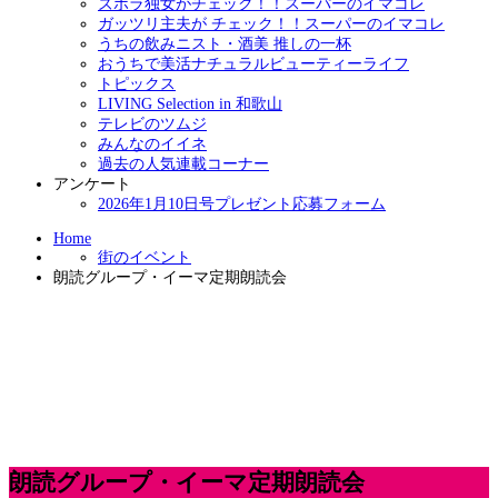
ズボラ独女がチェック！！スーパーのイマコレ
ガッツリ主夫が チェック！！スーパーのイマコレ
うちの飲みニスト・酒美 推しの一杯
おうちで美活ナチュラルビューティーライフ
トピックス
LIVING Selection in 和歌山
テレビのツムジ
みんなのイイネ
過去の人気連載コーナー
アンケート
2026年1月10日号プレゼント応募フォーム
Home
街のイベント
朗読グループ・イーマ定期朗読会
朗読グループ・イーマ定期朗読会