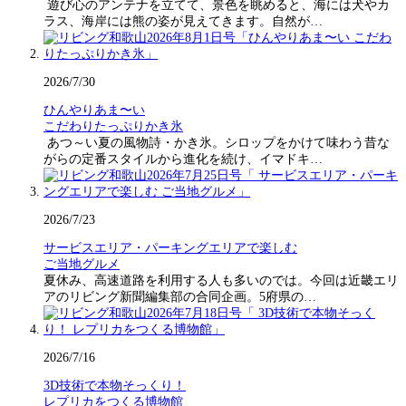
遊び心のアンテナを立てて、景色を眺めると、海には犬やカ
ラス、海岸には熊の姿が見えてきます。自然が…
2026/7/30
ひんやりあま〜い
こだわりたっぷりかき氷
あつ～い夏の風物詩・かき氷。シロップをかけて味わう昔な
がらの定番スタイルから進化を続け、イマドキ…
2026/7/23
サービスエリア・パーキングエリアで楽しむ
ご当地グルメ
夏休み、高速道路を利用する人も多いのでは。今回は近畿エリ
アのリビング新聞編集部の合同企画。5府県の…
2026/7/16
3D技術で本物そっくり！
レプリカをつくる博物館