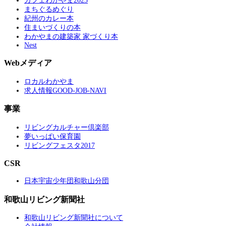
カフェわかやま2023
まちぐるめぐり
紀州のカレー本
住まいづくりの本
わかやまの建築家 家づくり本
Nest
Webメディア
ロカルわかやま
求人情報GOOD-JOB-NAVI
事業
リビングカルチャー倶楽部
夢いっぱい保育園
リビングフェスタ2017
CSR
日本宇宙少年団和歌山分団
和歌山リビング新聞社
和歌山リビング新聞社について