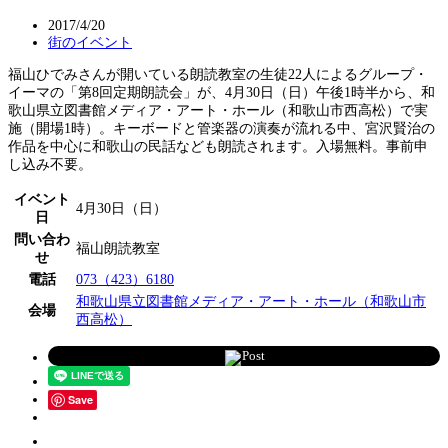
2017/4/20
街のイベント
福山ひでみさんが開いている朗読教室の生徒22人によるグループ・
イーマの「第8回定期朗読会」が、4月30日（日）午後1時半から、和
歌山県立図書館メディア・アート・ホール（和歌山市西高松）で実
施（開場1時）。キーボードと管楽器の演奏が流れる中、宮沢賢治の
作品を中心に和歌山の民話なども朗読されます。入場無料。事前申
し込み不要。
イベント
4月30日（日）
日
問い合わ
福山朗読教室
せ
電話
073（423）6180
和歌山県立図書館メディア・アート・ホール（和歌山市
会場
西高松）
Post
Save