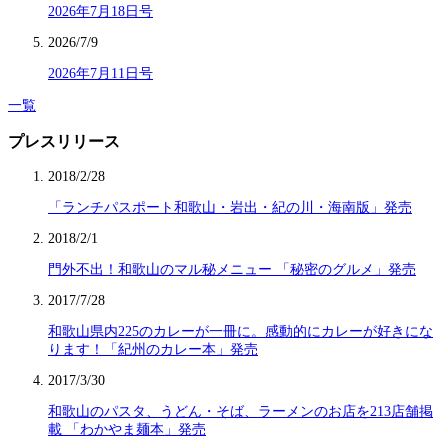
2026年7月18日号
2026/7/9
2026年7月11日号
一覧
プレスリリース
2018/2/28
「ランチパスポート和歌山・岩出・紀の川・海南版」発売
2018/2/1
門外不出！和歌山のマル秘メニュー 「秘密のグルメ」発売
2017/7/28
和歌山県内225のカレーが一冊に。感動的にカレーが好きにな
ります！「紀州のカレー本」発売
2017/3/30
和歌山のパスタ、うどん・そば、ラーメンのお店を213店舗掲
載 「わかやま麺本」発売