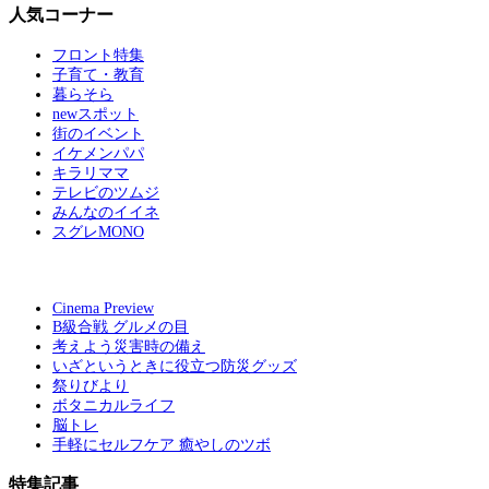
人気コーナー
フロント特集
子育て・教育
暮らそら
newスポット
街のイベント
イケメンパパ
キラリママ
テレビのツムジ
みんなのイイネ
スグレMONO
Cinema Preview
B級合戦 グルメの目
考えよう災害時の備え
いざというときに役立つ防災グッズ
祭りびより
ボタニカルライフ
脳トレ
手軽にセルフケア 癒やしのツボ
特集記事