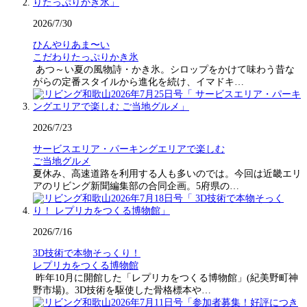
2026/7/30
ひんやりあま〜い
こだわりたっぷりかき氷
あつ～い夏の風物詩・かき氷。シロップをかけて味わう昔な
がらの定番スタイルから進化を続け、イマドキ…
2026/7/23
サービスエリア・パーキングエリアで楽しむ
ご当地グルメ
夏休み、高速道路を利用する人も多いのでは。今回は近畿エリ
アのリビング新聞編集部の合同企画。5府県の…
2026/7/16
3D技術で本物そっくり！
レプリカをつくる博物館
昨年10月に開館した「レプリカをつくる博物館」(紀美野町神
野市場)。3D技術を駆使した骨格標本や…