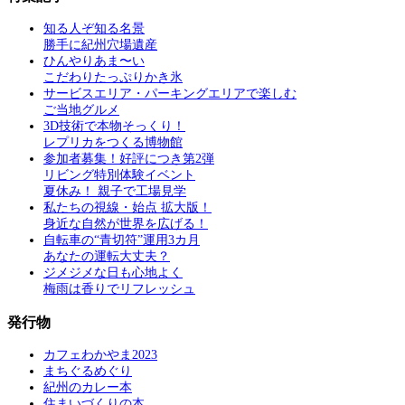
知る人ぞ知る名景
勝手に紀州穴場遺産
ひんやりあま〜い
こだわりたっぷりかき氷
サービスエリア・パーキングエリアで楽しむ
ご当地グルメ
3D技術で本物そっくり！
レプリカをつくる博物館
参加者募集！好評につき第2弾
リビング特別体験イベント
夏休み！ 親子で工場見学
私たちの視線・始点 拡大版！
身近な自然が世界を広げる！
自転車の“青切符”運用3カ月
あなたの運転大丈夫？
ジメジメな日も心地よく
梅雨は香りでリフレッシュ
発行物
カフェわかやま2023
まちぐるめぐり
紀州のカレー本
住まいづくりの本