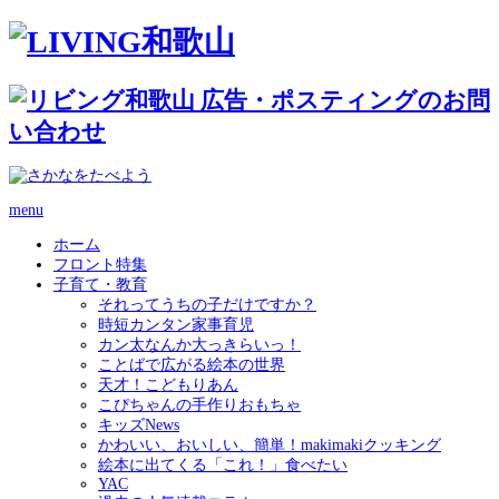
menu
ホーム
フロント特集
子育て・教育
それってうちの子だけですか？
時短カンタン家事育児
カン太なんか大っきらいっ！
ことばで広がる絵本の世界
天才！こどもりあん
こぴちゃんの手作りおもちゃ
キッズNews
かわいい、おいしい、簡単！makimakiクッキング
絵本に出てくる「これ！」食べたい
YAC