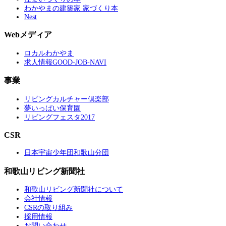
わかやまの建築家 家づくり本
Nest
Webメディア
ロカルわかやま
求人情報GOOD-JOB-NAVI
事業
リビングカルチャー倶楽部
夢いっぱい保育園
リビングフェスタ2017
CSR
日本宇宙少年団和歌山分団
和歌山リビング新聞社
和歌山リビング新聞社について
会社情報
CSRの取り組み
採用情報
お問い合わせ