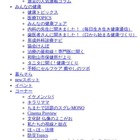
過去の人気連載コラム
みんなの健康
健康トピックス
医療TOPICS
みんなの健康フェア
内科の先生に聞きました！（毎日生き生き健康通信）
歯医者さんに聞きました！（口から始まる健康づくり）
形成外科診療ナビ
協会けんぽ
治療の最前線！専門医に聞く
和歌山市保健所だより
タニタに聞く! 健康づくり
手軽にセルフケア 癒やしのツボ
暮らそら
newスポット
イベント
コーナー
イケメンパパ
キラリママ
ちまたで話題のスグレMONO
Cinema Preview
文化財 仏像のよこがお
私たちの視線と始点
ほ～ほ～法律
防災Topics