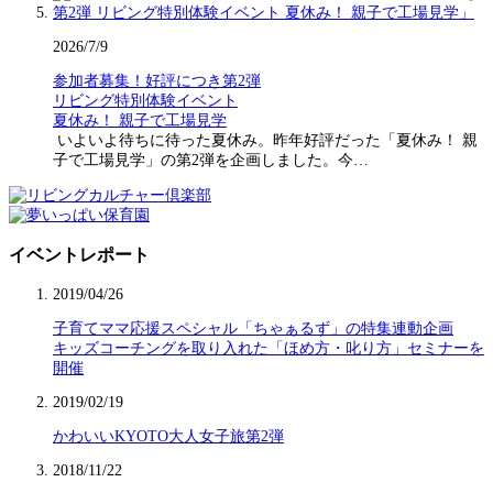
2026/7/9
参加者募集！好評につき第2弾
リビング特別体験イベント
夏休み！ 親子で工場見学
いよいよ待ちに待った夏休み。昨年好評だった「夏休み！ 親
子で工場見学」の第2弾を企画しました。今…
イベントレポート
2019/04/26
子育てママ応援スペシャル「ちゃぁるず」の特集連動企画
キッズコーチングを取り入れた「ほめ方・叱り方」セミナーを
開催
2019/02/19
かわいいKYOTO大人女子旅第2弾
2018/11/22