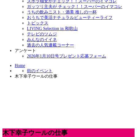
ズボラ独女がチェック！！スーパーのイマコレ
ガッツリ主夫が チェック！！スーパーのイマコレ
うちの飲みニスト・酒美 推しの一杯
おうちで美活ナチュラルビューティーライフ
トピックス
LIVING Selection in 和歌山
テレビのツムジ
みんなのイイネ
過去の人気連載コーナー
アンケート
2026年1月10日号プレゼント応募フォーム
Home
街のイベント
木下幸子ウールの仕事
木下幸子ウールの仕事