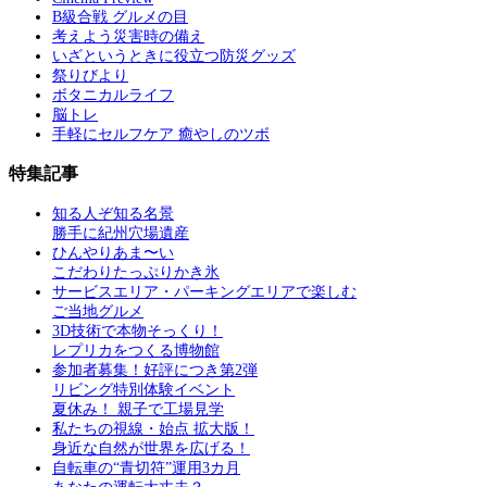
B級合戦 グルメの目
考えよう災害時の備え
いざというときに役立つ防災グッズ
祭りびより
ボタニカルライフ
脳トレ
手軽にセルフケア 癒やしのツボ
特集記事
知る人ぞ知る名景
勝手に紀州穴場遺産
ひんやりあま〜い
こだわりたっぷりかき氷
サービスエリア・パーキングエリアで楽しむ
ご当地グルメ
3D技術で本物そっくり！
レプリカをつくる博物館
参加者募集！好評につき第2弾
リビング特別体験イベント
夏休み！ 親子で工場見学
私たちの視線・始点 拡大版！
身近な自然が世界を広げる！
自転車の“青切符”運用3カ月