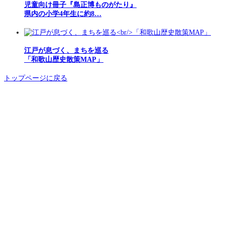
児童向け冊子『島正博ものがたり』
県内の小学4年生に約8…
江戸が息づく、まちを巡る
「和歌山歴史散策MAP」
トップページに戻る