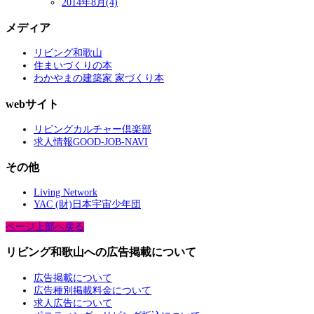
2014年8月(4)
メディア
リビング和歌山
住まいづくりの本
わかやまの建築家 家づくり本
webサイト
リビングカルチャー倶楽部
求人情報GOOD-JOB-NAVI
その他
Living Network
YAC (財)日本宇宙少年団
ページ上部へ戻る
リビング和歌山への広告掲載について
広告掲載について
広告種別掲載料金について
求人広告について