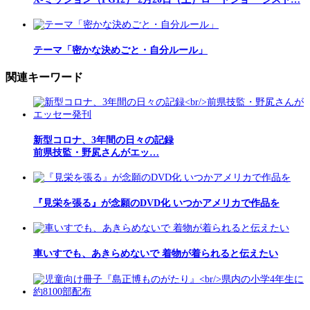
テーマ「密かな決めごと・自分ルール」
関連キーワード
新型コロナ、3年間の日々の記録
前県技監・野㞍さんがエッ…
『見栄を張る』が念願のDVD化 いつかアメリカで作品を
車いすでも、あきらめないで 着物が着られると伝えたい