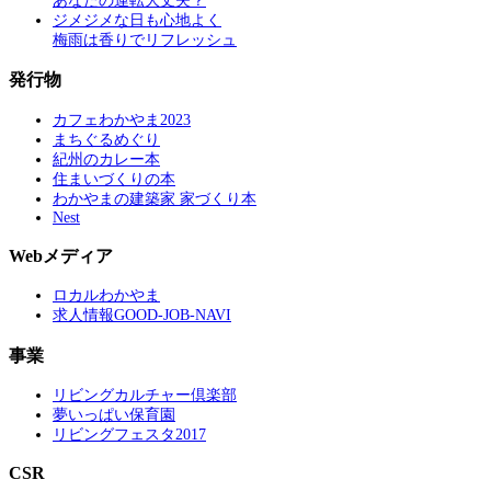
あなたの運転大丈夫？
ジメジメな日も心地よく
梅雨は香りでリフレッシュ
発行物
カフェわかやま2023
まちぐるめぐり
紀州のカレー本
住まいづくりの本
わかやまの建築家 家づくり本
Nest
Webメディア
ロカルわかやま
求人情報GOOD-JOB-NAVI
事業
リビングカルチャー倶楽部
夢いっぱい保育園
リビングフェスタ2017
CSR