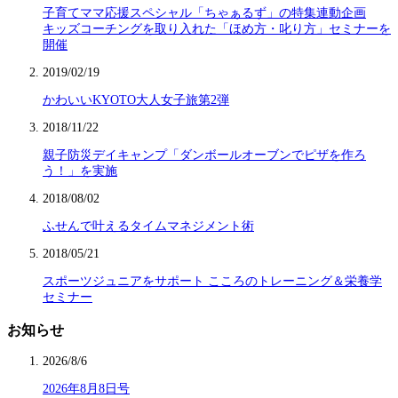
子育てママ応援スペシャル「ちゃぁるず」の特集連動企画
キッズコーチングを取り入れた「ほめ方・叱り方」セミナーを
開催
2019/02/19
かわいいKYOTO大人女子旅第2弾
2018/11/22
親子防災デイキャンプ「ダンボールオーブンでピザを作ろ
う！」を実施
2018/08/02
ふせんで叶えるタイムマネジメント術
2018/05/21
スポーツジュニアをサポート こころのトレーニング＆栄養学
セミナー
お知らせ
2026/8/6
2026年8月8日号