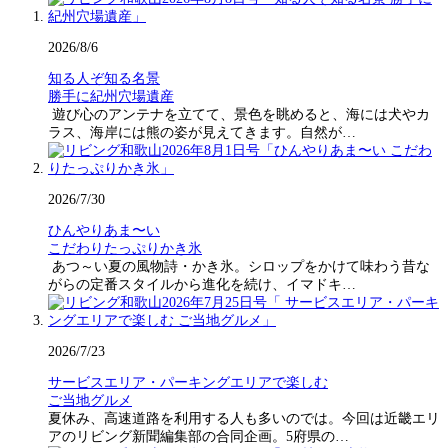
2026/8/6
知る人ぞ知る名景
勝手に紀州穴場遺産
遊び心のアンテナを立てて、景色を眺めると、海には犬やカ
ラス、海岸には熊の姿が見えてきます。自然が…
2026/7/30
ひんやりあま〜い
こだわりたっぷりかき氷
あつ～い夏の風物詩・かき氷。シロップをかけて味わう昔な
がらの定番スタイルから進化を続け、イマドキ…
2026/7/23
サービスエリア・パーキングエリアで楽しむ
ご当地グルメ
夏休み、高速道路を利用する人も多いのでは。今回は近畿エリ
アのリビング新聞編集部の合同企画。5府県の…