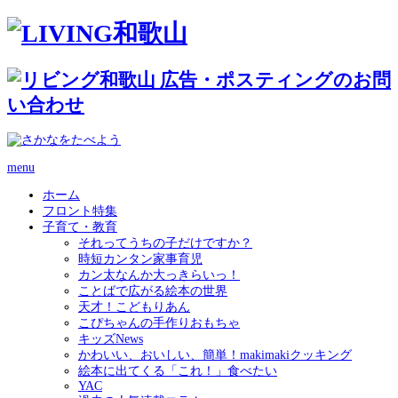
menu
ホーム
フロント特集
子育て・教育
それってうちの子だけですか？
時短カンタン家事育児
カン太なんか大っきらいっ！
ことばで広がる絵本の世界
天才！こどもりあん
こぴちゃんの手作りおもちゃ
キッズNews
かわいい、おいしい、簡単！makimakiクッキング
絵本に出てくる「これ！」食べたい
YAC