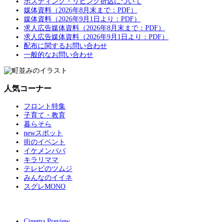
ポスティング・リビング折込について
媒体資料（2026年8月末まで：PDF）
媒体資料（2026年9月1日より：PDF）
求人広告媒体資料（2026年8月末まで：PDF）
求人広告媒体資料（2026年9月1日より：PDF）
配布に関するお問い合わせ
一般的なお問い合わせ
人気コーナー
フロント特集
子育て・教育
暮らそら
newスポット
街のイベント
イケメンパパ
キラリママ
テレビのツムジ
みんなのイイネ
スグレMONO
Cinema Preview