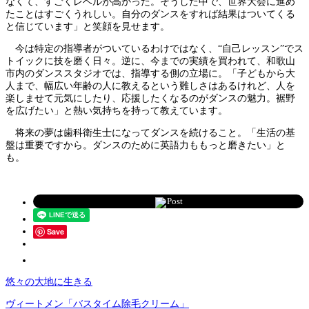
なくて、すごくレベルが高かった。そうした中で、世界大会に進め
たことはすごくうれしい。自分のダンスをすれば結果はついてくる
と信じています」と笑顔を見せます。
今は特定の指導者がついているわけではなく、“自己レッスン”でス
トイックに技を磨く日々。逆に、今までの実績を買われて、和歌山
市内のダンススタジオでは、指導する側の立場に。「子どもから大
人まで、幅広い年齢の人に教えるという難しさはあるけれど、人を
楽しませて元気にしたり、応援したくなるのがダンスの魅力。裾野
を広げたい」と熱い気持ちを持って教えています。
将来の夢は歯科衛生士になってダンスを続けること。「生活の基
盤は重要ですから。ダンスのために英語力ももっと磨きたい」と
も。
Post
Save
悠々の大地に生きる
ヴィートメン「バスタイム除毛クリーム」