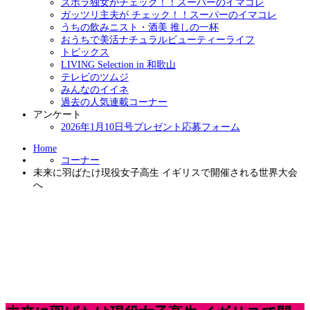
ズボラ独女がチェック！！スーパーのイマコレ
ガッツリ主夫が チェック！！スーパーのイマコレ
うちの飲みニスト・酒美 推しの一杯
おうちで美活ナチュラルビューティーライフ
トピックス
LIVING Selection in 和歌山
テレビのツムジ
みんなのイイネ
過去の人気連載コーナー
アンケート
2026年1月10日号プレゼント応募フォーム
Home
コーナー
未来に羽ばたけ現役女子高生 イギリスで開催される世界大会
へ