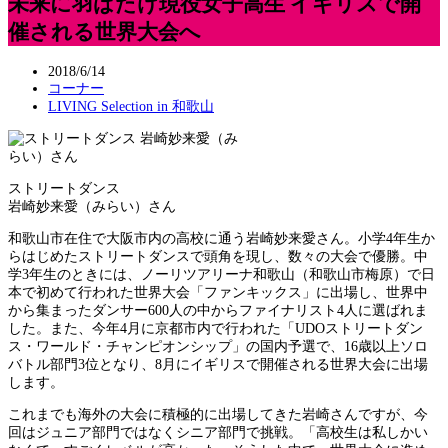
未来に羽ばたけ現役女子高生 イギリスで開
催される世界大会へ
2018/6/14
コーナー
LIVING Selection in 和歌山
ストリートダンス
岩崎妙来愛（みらい）さん
和歌山市在住で大阪市内の高校に通う岩崎妙来愛さん。小学4年生か
らはじめたストリートダンスで頭角を現し、数々の大会で優勝。中
学3年生のときには、ノーリツアリーナ和歌山（和歌山市梅原）で日
本で初めて行われた世界大会「ファンキックス」に出場し、世界中
から集まったダンサー600人の中からファイナリスト4人に選ばれま
した。また、今年4月に京都市内で行われた「UDOストリートダン
ス・ワールド・チャンピオンシップ」の国内予選で、16歳以上ソロ
バトル部門3位となり、8月にイギリスで開催される世界大会に出場
します。
これまでも海外の大会に積極的に出場してきた岩崎さんですが、今
回はジュニア部門ではなくシニア部門で挑戦。「高校生は私しかい