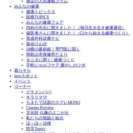
過去の人気連載コラム
みんなの健康
健康トピックス
医療TOPICS
みんなの健康フェア
内科の先生に聞きました！（毎日生き生き健康通信）
歯医者さんに聞きました！（口から始まる健康づくり）
形成外科診療ナビ
協会けんぽ
治療の最前線！専門医に聞く
和歌山市保健所だより
タニタに聞く! 健康づくり
手軽にセルフケア 癒やしのツボ
暮らそら
newスポット
イベント
コーナー
イケメンパパ
キラリママ
ちまたで話題のスグレMONO
Cinema Preview
文化財 仏像のよこがお
私たちの視線と始点
ほ～ほ～法律
防災Topics