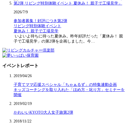
2026/7/9
参加者募集！好評につき第2弾
リビング特別体験イベント
夏休み！ 親子で工場見学
いよいよ待ちに待った夏休み。昨年好評だった「夏休み！ 親
子で工場見学」の第2弾を企画しました。今…
イベントレポート
2019/04/26
子育てママ応援スペシャル「ちゃぁるず」の特集連動企画
キッズコーチングを取り入れた「ほめ方・叱り方」セミナーを
開催
2019/02/19
かわいいKYOTO大人女子旅第2弾
2018/11/22