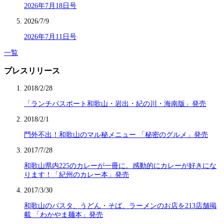
2026年7月18日号
2026/7/9
2026年7月11日号
一覧
プレスリリース
2018/2/28
「ランチパスポート和歌山・岩出・紀の川・海南版」発売
2018/2/1
門外不出！和歌山のマル秘メニュー 「秘密のグルメ」発売
2017/7/28
和歌山県内225のカレーが一冊に。感動的にカレーが好きにな
ります！「紀州のカレー本」発売
2017/3/30
和歌山のパスタ、うどん・そば、ラーメンのお店を213店舗掲
載 「わかやま麺本」発売