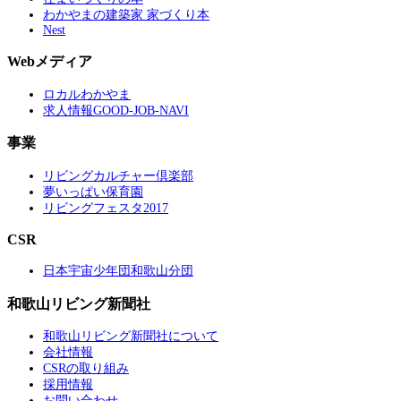
わかやまの建築家 家づくり本
Nest
Webメディア
ロカルわかやま
求人情報GOOD-JOB-NAVI
事業
リビングカルチャー倶楽部
夢いっぱい保育園
リビングフェスタ2017
CSR
日本宇宙少年団和歌山分団
和歌山リビング新聞社
和歌山リビング新聞社について
会社情報
CSRの取り組み
採用情報
お問い合わせ