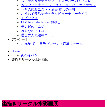
ズボラ独女がチェック！！スーパーのイマコレ
ガッツリ主夫が チェック！！スーパーのイマコレ
うちの飲みニスト・酒美 推しの一杯
おうちで美活ナチュラルビューティーライフ
トピックス
LIVING Selection in 和歌山
テレビのツムジ
みんなのイイネ
過去の人気連載コーナー
アンケート
2026年1月10日号プレゼント応募フォーム
Home
街のイベント
楽描きサークル水彩画展
楽描きサークル水彩画展