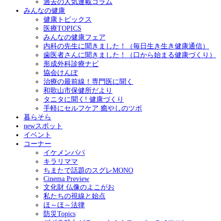
過去の人気連載コラム
みんなの健康
健康トピックス
医療TOPICS
みんなの健康フェア
内科の先生に聞きました！（毎日生き生き健康通信）
歯医者さんに聞きました！（口から始まる健康づくり）
形成外科診療ナビ
協会けんぽ
治療の最前線！専門医に聞く
和歌山市保健所だより
タニタに聞く! 健康づくり
手軽にセルフケア 癒やしのツボ
暮らそら
newスポット
イベント
コーナー
イケメンパパ
キラリママ
ちまたで話題のスグレMONO
Cinema Preview
文化財 仏像のよこがお
私たちの視線と始点
ほ～ほ～法律
防災Topics