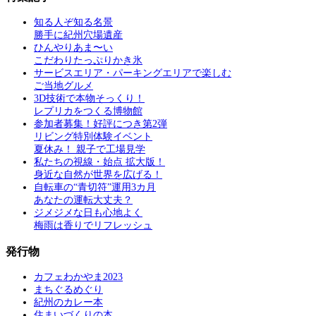
知る人ぞ知る名景
勝手に紀州穴場遺産
ひんやりあま〜い
こだわりたっぷりかき氷
サービスエリア・パーキングエリアで楽しむ
ご当地グルメ
3D技術で本物そっくり！
レプリカをつくる博物館
参加者募集！好評につき第2弾
リビング特別体験イベント
夏休み！ 親子で工場見学
私たちの視線・始点 拡大版！
身近な自然が世界を広げる！
自転車の“青切符”運用3カ月
あなたの運転大丈夫？
ジメジメな日も心地よく
梅雨は香りでリフレッシュ
発行物
カフェわかやま2023
まちぐるめぐり
紀州のカレー本
住まいづくりの本