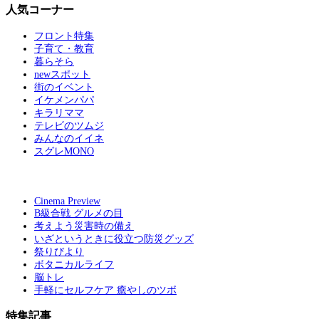
人気コーナー
フロント特集
子育て・教育
暮らそら
newスポット
街のイベント
イケメンパパ
キラリママ
テレビのツムジ
みんなのイイネ
スグレMONO
Cinema Preview
B級合戦 グルメの目
考えよう災害時の備え
いざというときに役立つ防災グッズ
祭りびより
ボタニカルライフ
脳トレ
手軽にセルフケア 癒やしのツボ
特集記事