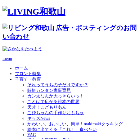
menu
ホーム
フロント特集
子育て・教育
それってうちの子だけですか？
時短カンタン家事育児
カン太なんか大っきらいっ！
ことばで広がる絵本の世界
天才！こどもりあん
こぴちゃんの手作りおもちゃ
キッズNews
かわいい、おいしい、簡単！makimakiクッキング
絵本に出てくる「これ！」食べたい
YAC