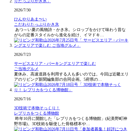
2026/7/30
ひんやりあま〜い
こだわりたっぷりかき氷
あつ～い夏の風物詩・かき氷。シロップをかけて味わう昔な
がらの定番スタイルから進化を続け、イマドキ…
2026/7/23
サービスエリア・パーキングエリアで楽しむ
ご当地グルメ
夏休み、高速道路を利用する人も多いのでは。今回は近畿エリ
アのリビング新聞編集部の合同企画。5府県の…
2026/7/16
3D技術で本物そっくり！
レプリカをつくる博物館
昨年10月に開館した「レプリカをつくる博物館」(紀美野町神
野市場)。3D技術を駆使した骨格標本や…