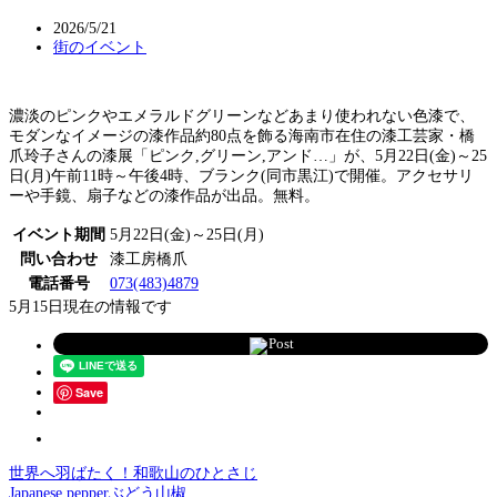
2026/5/21
街のイベント
濃淡のピンクやエメラルドグリーンなどあまり使われない色漆で、
モダンなイメージの漆作品約80点を飾る海南市在住の漆工芸家・橋
爪玲子さんの漆展「ピンク,グリーン,アンド…」が、5月22日(金)～25
日(月)午前11時～午後4時、ブランク(同市黒江)で開催。アクセサリ
ーや手鏡、扇子などの漆作品が出品。無料。
イベント期間
5月22日(金)～25日(月)
問い合わせ
漆工房橋爪
電話番号
073(483)4879
5月15日現在の情報です
Post
Save
世界へ羽ばたく！和歌山のひとさじ
Japanese pepperぶどう山椒