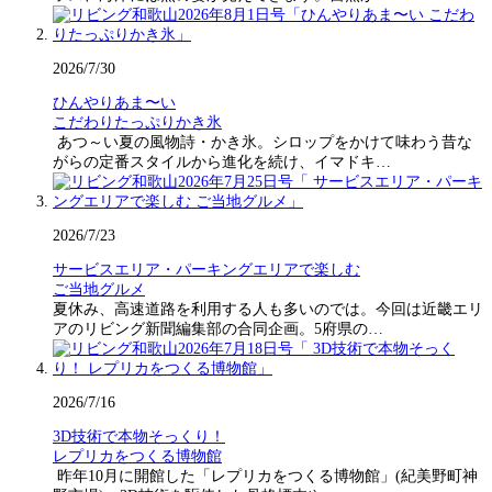
2026/7/30
ひんやりあま〜い
こだわりたっぷりかき氷
あつ～い夏の風物詩・かき氷。シロップをかけて味わう昔な
がらの定番スタイルから進化を続け、イマドキ…
2026/7/23
サービスエリア・パーキングエリアで楽しむ
ご当地グルメ
夏休み、高速道路を利用する人も多いのでは。今回は近畿エリ
アのリビング新聞編集部の合同企画。5府県の…
2026/7/16
3D技術で本物そっくり！
レプリカをつくる博物館
昨年10月に開館した「レプリカをつくる博物館」(紀美野町神