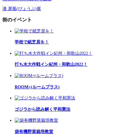
漆 屏風(びょうぶ)展
街のイベント
学校で紙芝居を！
打ち水大作戦イン紀州・和歌山2022！
ROOM+(ルームプラス)
ゴジラから読み解く平和憲法
袋有機野菜栽培教室