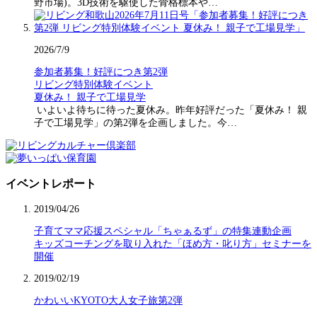
野市場)。3D技術を駆使した骨格標本や…
2026/7/9
参加者募集！好評につき第2弾
リビング特別体験イベント
夏休み！ 親子で工場見学
いよいよ待ちに待った夏休み。昨年好評だった「夏休み！ 親
子で工場見学」の第2弾を企画しました。今…
イベントレポート
2019/04/26
子育てママ応援スペシャル「ちゃぁるず」の特集連動企画
キッズコーチングを取り入れた「ほめ方・叱り方」セミナーを
開催
2019/02/19
かわいいKYOTO大人女子旅第2弾