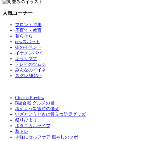
人気コーナー
フロント特集
子育て・教育
暮らそら
newスポット
街のイベント
イケメンパパ
キラリママ
テレビのツムジ
みんなのイイネ
スグレMONO
Cinema Preview
B級合戦 グルメの目
考えよう災害時の備え
いざというときに役立つ防災グッズ
祭りびより
ボタニカルライフ
脳トレ
手軽にセルフケア 癒やしのツボ