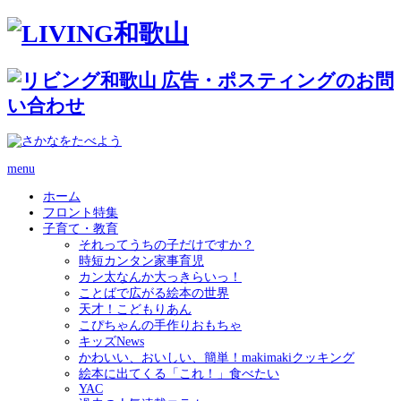
menu
ホーム
フロント特集
子育て・教育
それってうちの子だけですか？
時短カンタン家事育児
カン太なんか大っきらいっ！
ことばで広がる絵本の世界
天才！こどもりあん
こぴちゃんの手作りおもちゃ
キッズNews
かわいい、おいしい、簡単！makimakiクッキング
絵本に出てくる「これ！」食べたい
YAC