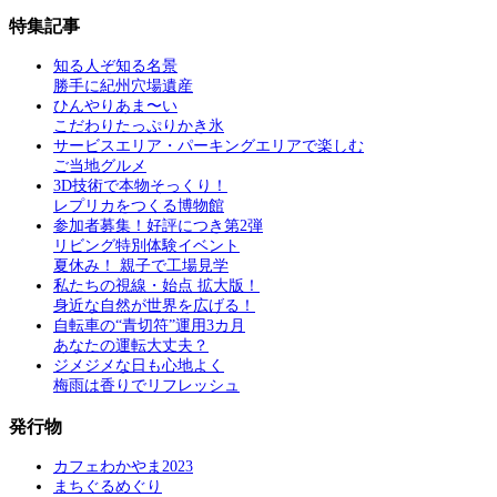
特集記事
知る人ぞ知る名景
勝手に紀州穴場遺産
ひんやりあま〜い
こだわりたっぷりかき氷
サービスエリア・パーキングエリアで楽しむ
ご当地グルメ
3D技術で本物そっくり！
レプリカをつくる博物館
参加者募集！好評につき第2弾
リビング特別体験イベント
夏休み！ 親子で工場見学
私たちの視線・始点 拡大版！
身近な自然が世界を広げる！
自転車の“青切符”運用3カ月
あなたの運転大丈夫？
ジメジメな日も心地よく
梅雨は香りでリフレッシュ
発行物
カフェわかやま2023
まちぐるめぐり