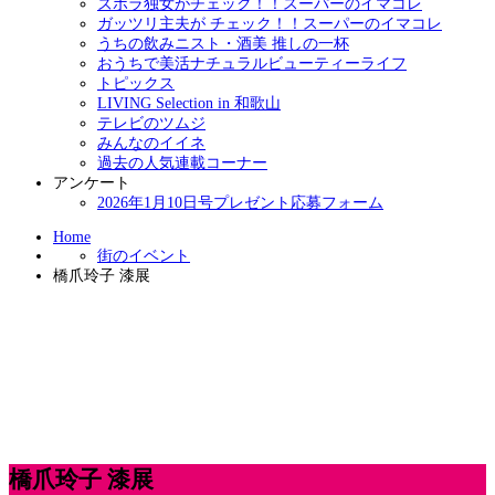
ズボラ独女がチェック！！スーパーのイマコレ
ガッツリ主夫が チェック！！スーパーのイマコレ
うちの飲みニスト・酒美 推しの一杯
おうちで美活ナチュラルビューティーライフ
トピックス
LIVING Selection in 和歌山
テレビのツムジ
みんなのイイネ
過去の人気連載コーナー
アンケート
2026年1月10日号プレゼント応募フォーム
Home
街のイベント
橋爪玲子 漆展
橋爪玲子 漆展