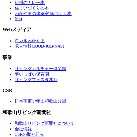
紀州のカレー本
住まいづくりの本
わかやまの建築家 家づくり本
Nest
Webメディア
ロカルわかやま
求人情報GOOD-JOB-NAVI
事業
リビングカルチャー倶楽部
夢いっぱい保育園
リビングフェスタ2017
CSR
日本宇宙少年団和歌山分団
和歌山リビング新聞社
和歌山リビング新聞社について
会社情報
CSRの取り組み