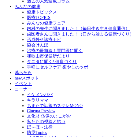
過去の人気連載コラム
みんなの健康
健康トピックス
医療TOPICS
みんなの健康フェア
内科の先生に聞きました！（毎日生き生き健康通信）
歯医者さんに聞きました！（口から始まる健康づくり）
形成外科診療ナビ
協会けんぽ
治療の最前線！専門医に聞く
和歌山市保健所だより
タニタに聞く! 健康づくり
手軽にセルフケア 癒やしのツボ
暮らそら
newスポット
イベント
コーナー
イケメンパパ
キラリママ
ちまたで話題のスグレMONO
Cinema Preview
文化財 仏像のよこがお
私たちの視線と始点
ほ～ほ～法律
防災Topics