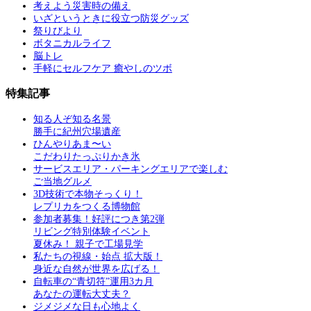
考えよう災害時の備え
いざというときに役立つ防災グッズ
祭りびより
ボタニカルライフ
脳トレ
手軽にセルフケア 癒やしのツボ
特集記事
知る人ぞ知る名景
勝手に紀州穴場遺産
ひんやりあま〜い
こだわりたっぷりかき氷
サービスエリア・パーキングエリアで楽しむ
ご当地グルメ
3D技術で本物そっくり！
レプリカをつくる博物館
参加者募集！好評につき第2弾
リビング特別体験イベント
夏休み！ 親子で工場見学
私たちの視線・始点 拡大版！
身近な自然が世界を広げる！
自転車の“青切符”運用3カ月
あなたの運転大丈夫？
ジメジメな日も心地よく