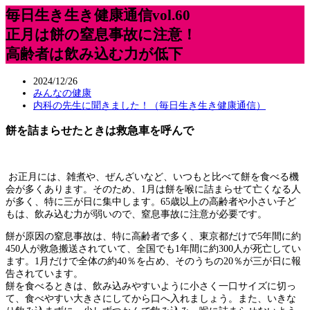
毎日生き生き健康通信vol.60
正月は餅の窒息事故に注意！
高齢者は飲み込む力が低下
2024/12/26
みんなの健康
内科の先生に聞きました！（毎日生き生き健康通信）
餅を詰まらせたときは救急車を呼んで
お正月には、雑煮や、ぜんざいなど、いつもと比べて餅を食べる機
会が多くあります。そのため、1月は餅を喉に詰まらせて亡くなる人
が多く、特に三が日に集中します。65歳以上の高齢者や小さい子ど
もは、飲み込む力が弱いので、窒息事故に注意が必要です。
餅が原因の窒息事故は、特に高齢者で多く、東京都だけで5年間に約
450人が救急搬送されていて、全国でも1年間に約300人が死亡してい
ます。1月だけで全体の約40％を占め、そのうちの20％が三が日に報
告されています。
餅を食べるときは、飲み込みやすいように小さく一口サイズに切っ
て、食べやすい大きさにしてから口へ入れましょう。また、いきな