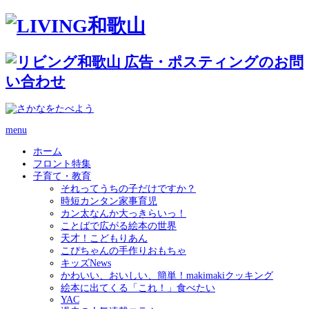
menu
ホーム
フロント特集
子育て・教育
それってうちの子だけですか？
時短カンタン家事育児
カン太なんか大っきらいっ！
ことばで広がる絵本の世界
天才！こどもりあん
こぴちゃんの手作りおもちゃ
キッズNews
かわいい、おいしい、簡単！makimakiクッキング
絵本に出てくる「これ！」食べたい
YAC