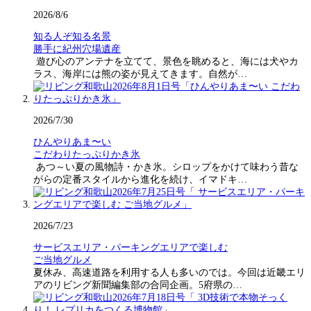
2026/8/6
知る人ぞ知る名景
勝手に紀州穴場遺産
遊び心のアンテナを立てて、景色を眺めると、海には犬やカ
ラス、海岸には熊の姿が見えてきます。自然が…
2026/7/30
ひんやりあま〜い
こだわりたっぷりかき氷
あつ～い夏の風物詩・かき氷。シロップをかけて味わう昔な
がらの定番スタイルから進化を続け、イマドキ…
2026/7/23
サービスエリア・パーキングエリアで楽しむ
ご当地グルメ
夏休み、高速道路を利用する人も多いのでは。今回は近畿エリ
アのリビング新聞編集部の合同企画。5府県の…