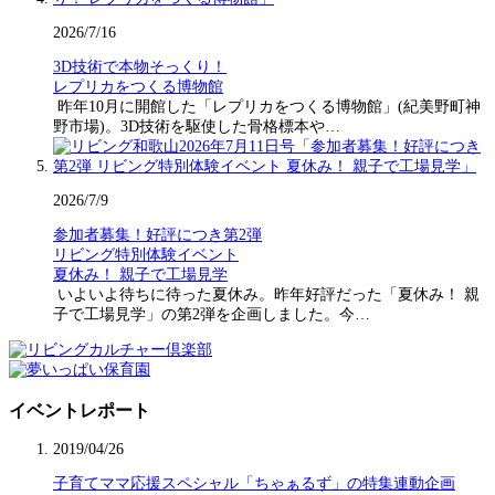
2026/7/16
3D技術で本物そっくり！
レプリカをつくる博物館
昨年10月に開館した「レプリカをつくる博物館」(紀美野町神
野市場)。3D技術を駆使した骨格標本や…
2026/7/9
参加者募集！好評につき第2弾
リビング特別体験イベント
夏休み！ 親子で工場見学
いよいよ待ちに待った夏休み。昨年好評だった「夏休み！ 親
子で工場見学」の第2弾を企画しました。今…
イベントレポート
2019/04/26
子育てママ応援スペシャル「ちゃぁるず」の特集連動企画