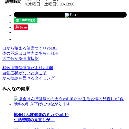
診療時間
※水曜日・土曜日9:00-13:00
Post
Save
口から始まる健康づくりvol.81
体の不調は口腔内にあらわれる
舌で分かる健康状態
和歌山市保健所だよりvol.66
自覚症状がないときこそ
がん検診を受けるタイミング
みんなの健康
協会けんぽ健康のミカタvol.10
生活習慣の見直しが …