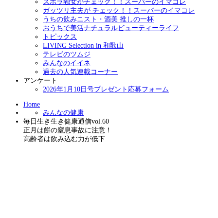
ズボラ独女がチェック！！スーパーのイマコレ
ガッツリ主夫が チェック！！スーパーのイマコレ
うちの飲みニスト・酒美 推しの一杯
おうちで美活ナチュラルビューティーライフ
トピックス
LIVING Selection in 和歌山
テレビのツムジ
みんなのイイネ
過去の人気連載コーナー
アンケート
2026年1月10日号プレゼント応募フォーム
Home
みんなの健康
毎日生き生き健康通信vol.60
正月は餅の窒息事故に注意！
高齢者は飲み込む力が低下