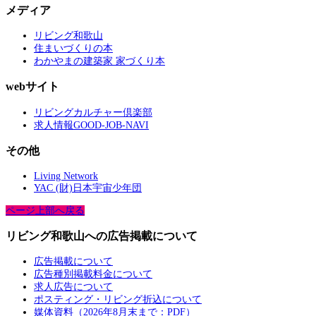
メディア
リビング和歌山
住まいづくりの本
わかやまの建築家 家づくり本
webサイト
リビングカルチャー倶楽部
求人情報GOOD-JOB-NAVI
その他
Living Network
YAC (財)日本宇宙少年団
ページ上部へ戻る
リビング和歌山への広告掲載について
広告掲載について
広告種別掲載料金について
求人広告について
ポスティング・リビング折込について
媒体資料（2026年8月末まで：PDF）