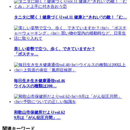
タニタに聞く！健康づくりvol.11 健康と“きれい”の敵！「む…
美しい姿勢で立つ、歩く、できていますか？
「ポスチャ…
毎日生き生き健康通信vol.46
ウイルスの種類は200…
和歌山市保健所だよりvol.62
9月は「がん征圧月間」…
関連キーワード