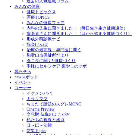
過去の人気連載コラム
みんなの健康
健康トピックス
医療TOPICS
みんなの健康フェア
内科の先生に聞きました！（毎日生き生き健康通信）
歯医者さんに聞きました！（口から始まる健康づくり）
形成外科診療ナビ
協会けんぽ
治療の最前線！専門医に聞く
和歌山市保健所だより
タニタに聞く! 健康づくり
手軽にセルフケア 癒やしのツボ
暮らそら
newスポット
イベント
コーナー
イケメンパパ
キラリママ
ちまたで話題のスグレMONO
Cinema Preview
文化財 仏像のよこがお
私たちの視線と始点
ほ～ほ～法律
防災Topics