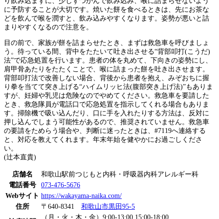
り飲み込まずに、少しずつかんで飲み込み、喉に詰まらせないよう
に予防することが大切です。焼いた餅を食べるときは、先にお茶な
どを飲んで喉を潤すと、飲み込みやすくなります。姿勢が悪いと詰
まりやすくなるので注意を。
目の前で、家族が餅を詰まらせたとき、まずは救急車を呼びましょ
う。待っている間、背中をたたいて吐き出させる“背部叩打(こうだ)
法”で応急処置を行います。患者の体を丸めて、下向きの姿勢にし、
肩甲骨あたりをたたくことで、喉に詰まった餅を吐き出させます。
背部叩打法で改善しない場合、背後から患者を抱え、みぞおちに握
り拳を当てて突き上げる“ハイムリッヒ法(腹部突き上げ法)”もありま
すが、妊婦や乳児は危険なのでやめてください。救急車を要請した
とき、救急隊員が電話口で応急処置を指示してくれる場合もありま
す。掃除機で吸い込んだり、口に手を入れたりする方法は、反対に
押し込んでしまう可能性があるので、推奨されていません。救急車
の要請をためらう場合や、判断に迷ったときは、#7119へ連絡する
と、対応を教えてくれます。年末年始を健やかにお過ごしくださ
い。
(辻本直貴)
店舗名
和歌山駅前つじもと内科・呼吸器内科アレルギー科
電話番号
073-476-5676
Webサイト
https://wakayama-naika.com/
住所
〒640-8341
和歌山市黒田95-5
（月・火・木・金）9:00-13:00 15:00-18:00