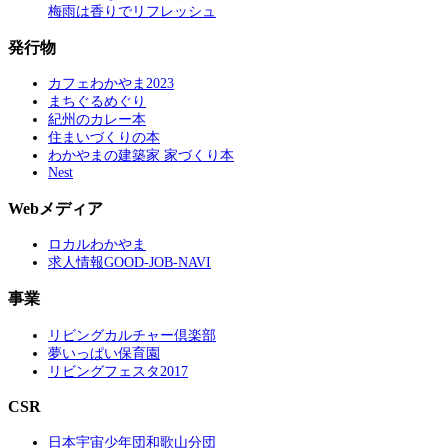
梅雨は香りでリフレッシュ
発行物
カフェわかやま2023
まちぐるめぐり
紀州のカレー本
住まいづくりの本
わかやまの建築家 家づくり本
Nest
Webメディア
ロカルわかやま
求人情報GOOD-JOB-NAVI
事業
リビングカルチャー倶楽部
夢いっぱい保育園
リビングフェスタ2017
CSR
日本宇宙少年団和歌山分団