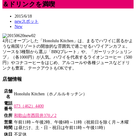
＆ドリンクを満喫
2015/6/18
newスポット
New
4月にオープンした「Honolulu Kitchen」は、まるでハワイに居るかよ
うな南国リゾートの開放的な雰囲気で過ごせるハワイアンカフェ。
ソースを3種類から選ぶ「BBQプレート」や、「ガーリックシュリン
プ」（各1000円）が人気。ハワイを代表するライオンコーヒー（500
円）やコナコーヒーをはじめ、アルコールや各種ジュースなどドリ
ンクも豊富。テークアウトもOKです。
店舗情報
店舗
Honolulu Kitchen（ホノルルキッチン）
名
電話
073（462）4400
番号
住所
和歌山市西田井370ノ2
営業
午前11時～午後2時、午後6時～11時（祝前日を除く月～木曜
時間
は昼だけ、土・日・祝日は午前11時～午後11時）
休日
不定休