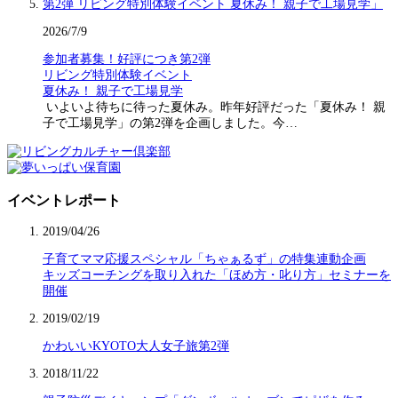
2026/7/9
参加者募集！好評につき第2弾
リビング特別体験イベント
夏休み！ 親子で工場見学
いよいよ待ちに待った夏休み。昨年好評だった「夏休み！ 親
子で工場見学」の第2弾を企画しました。今…
イベントレポート
2019/04/26
子育てママ応援スペシャル「ちゃぁるず」の特集連動企画
キッズコーチングを取り入れた「ほめ方・叱り方」セミナーを
開催
2019/02/19
かわいいKYOTO大人女子旅第2弾
2018/11/22