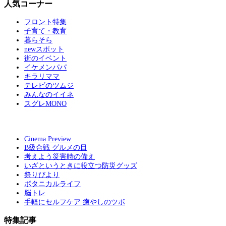
人気コーナー
フロント特集
子育て・教育
暮らそら
newスポット
街のイベント
イケメンパパ
キラリママ
テレビのツムジ
みんなのイイネ
スグレMONO
Cinema Preview
B級合戦 グルメの目
考えよう災害時の備え
いざというときに役立つ防災グッズ
祭りびより
ボタニカルライフ
脳トレ
手軽にセルフケア 癒やしのツボ
特集記事