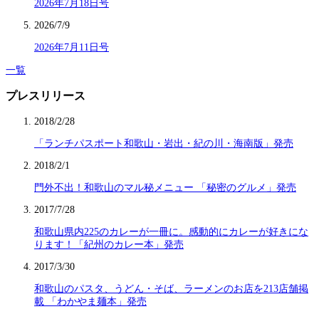
2026年7月18日号
2026/7/9
2026年7月11日号
一覧
プレスリリース
2018/2/28
「ランチパスポート和歌山・岩出・紀の川・海南版」発売
2018/2/1
門外不出！和歌山のマル秘メニュー 「秘密のグルメ」発売
2017/7/28
和歌山県内225のカレーが一冊に。感動的にカレーが好きにな
ります！「紀州のカレー本」発売
2017/3/30
和歌山のパスタ、うどん・そば、ラーメンのお店を213店舗掲
載 「わかやま麺本」発売