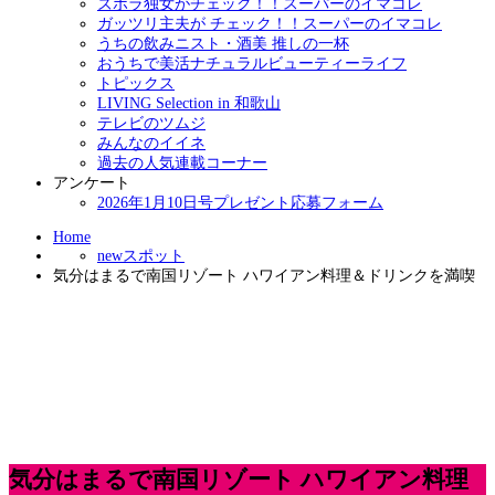
ズボラ独女がチェック！！スーパーのイマコレ
ガッツリ主夫が チェック！！スーパーのイマコレ
うちの飲みニスト・酒美 推しの一杯
おうちで美活ナチュラルビューティーライフ
トピックス
LIVING Selection in 和歌山
テレビのツムジ
みんなのイイネ
過去の人気連載コーナー
アンケート
2026年1月10日号プレゼント応募フォーム
Home
newスポット
気分はまるで南国リゾート ハワイアン料理＆ドリンクを満喫
気分はまるで南国リゾート ハワイアン料理