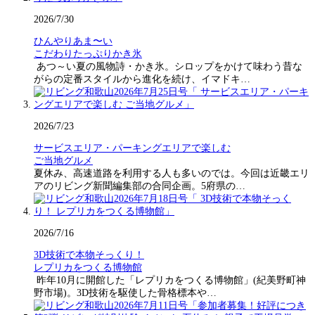
2026/7/30
ひんやりあま〜い
こだわりたっぷりかき氷
あつ～い夏の風物詩・かき氷。シロップをかけて味わう昔な
がらの定番スタイルから進化を続け、イマドキ…
2026/7/23
サービスエリア・パーキングエリアで楽しむ
ご当地グルメ
夏休み、高速道路を利用する人も多いのでは。今回は近畿エリ
アのリビング新聞編集部の合同企画。5府県の…
2026/7/16
3D技術で本物そっくり！
レプリカをつくる博物館
昨年10月に開館した「レプリカをつくる博物館」(紀美野町神
野市場)。3D技術を駆使した骨格標本や…