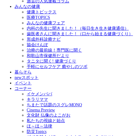
過去の人気連載コラム
みんなの健康
健康トピックス
医療TOPICS
みんなの健康フェア
内科の先生に聞きました！（毎日生き生き健康通信）
歯医者さんに聞きました！（口から始まる健康づくり）
形成外科診療ナビ
協会けんぽ
治療の最前線！専門医に聞く
和歌山市保健所だより
タニタに聞く! 健康づくり
手軽にセルフケア 癒やしのツボ
暮らそら
newスポット
イベント
コーナー
イケメンパパ
キラリママ
ちまたで話題のスグレMONO
Cinema Preview
文化財 仏像のよこがお
私たちの視線と始点
ほ～ほ～法律
防災Topics