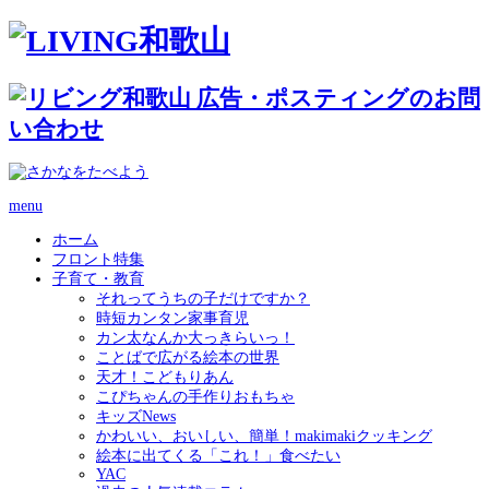
menu
ホーム
フロント特集
子育て・教育
それってうちの子だけですか？
時短カンタン家事育児
カン太なんか大っきらいっ！
ことばで広がる絵本の世界
天才！こどもりあん
こぴちゃんの手作りおもちゃ
キッズNews
かわいい、おいしい、簡単！makimakiクッキング
絵本に出てくる「これ！」食べたい
YAC