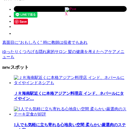
Post
Save
真面目に“おもしろく” 時に教師は役者でもあれ
ゆったりくつろげる隠れ家的サロン 髪の健康を考えたヘアケアメニ
ューも
newスポット
ＪＲ海南駅近くに本格アジアン料理店 インド、ネパールにタ
イやイン…
1人でも気軽に立ち寄れる心地良い空間 柔らかい厳選肉のステ