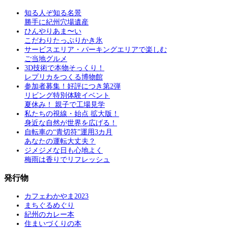
知る人ぞ知る名景
勝手に紀州穴場遺産
ひんやりあま〜い
こだわりたっぷりかき氷
サービスエリア・パーキングエリアで楽しむ
ご当地グルメ
3D技術で本物そっくり！
レプリカをつくる博物館
参加者募集！好評につき第2弾
リビング特別体験イベント
夏休み！ 親子で工場見学
私たちの視線・始点 拡大版！
身近な自然が世界を広げる！
自転車の“青切符”運用3カ月
あなたの運転大丈夫？
ジメジメな日も心地よく
梅雨は香りでリフレッシュ
発行物
カフェわかやま2023
まちぐるめぐり
紀州のカレー本
住まいづくりの本