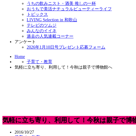
うちの飲みニスト・酒美 推しの一杯
おうちで美活ナチュラルビューティーライフ
トピックス
LIVING Selection in 和歌山
テレビのツムジ
みんなのイイネ
過去の人気連載コーナー
アンケート
2026年1月10日号プレゼント応募フォーム
Home
子育て・教育
気軽に立ち寄り、利用して！今秋は親子で博物館へ
気軽に立ち寄り、利用して！今秋は親子で博
2016/10/27