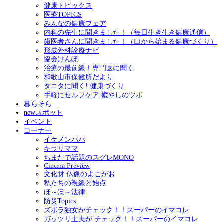
健康トピックス
医療TOPICS
みんなの健康フェア
内科の先生に聞きました！（毎日生き生き健康通信）
歯医者さんに聞きました！（口から始まる健康づくり）
形成外科診療ナビ
協会けんぽ
治療の最前線！専門医に聞く
和歌山市保健所だより
タニタに聞く! 健康づくり
手軽にセルフケア 癒やしのツボ
暮らそら
newスポット
イベント
コーナー
イケメンパパ
キラリママ
ちまたで話題のスグレMONO
Cinema Preview
文化財 仏像のよこがお
私たちの視線と始点
ほ～ほ～法律
防災Topics
ズボラ独女がチェック！！スーパーのイマコレ
ガッツリ主夫が チェック！！スーパーのイマコレ