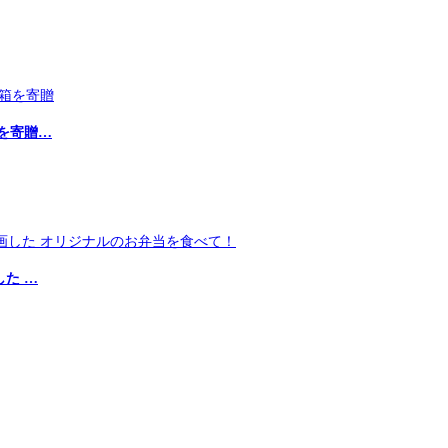
を寄贈…
た …