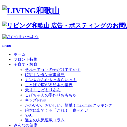
menu
ホーム
フロント特集
子育て・教育
それってうちの子だけですか？
時短カンタン家事育児
カン太なんか大っきらいっ！
ことばで広がる絵本の世界
天才！こどもりあん
こぴちゃんの手作りおもちゃ
キッズNews
かわいい、おいしい、簡単！makimakiクッキング
絵本に出てくる「これ！」食べたい
YAC
過去の人気連載コラム
みんなの健康