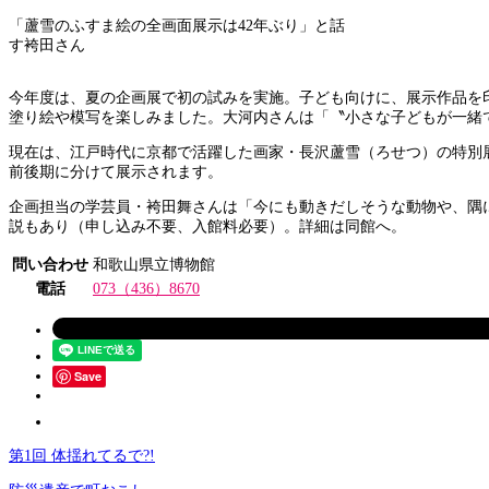
「蘆雪のふすま絵の全画面展示は42年ぶり」と話
す袴田さん
今年度は、夏の企画展で初の試みを実施。子ども向けに、展示作品を
塗り絵や模写を楽しみました。大河内さんは「〝小さな子どもが一緒
現在は、江戸時代に京都で活躍した画家・長沢蘆雪（ろせつ）の特別展
前後期に分けて展示されます。
企画担当の学芸員・袴田舞さんは「今にも動きだしそうな動物や、隅に
説もあり（申し込み不要、入館料必要）。詳細は同館へ。
問い合わせ
和歌山県立博物館
電話
073（436）8670
Save
第1回 体揺れてるで?!