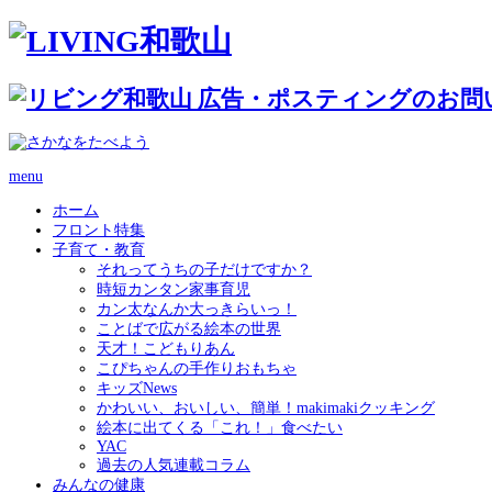
menu
ホーム
フロント特集
子育て・教育
それってうちの子だけですか？
時短カンタン家事育児
カン太なんか大っきらいっ！
ことばで広がる絵本の世界
天才！こどもりあん
こぴちゃんの手作りおもちゃ
キッズNews
かわいい、おいしい、簡単！makimakiクッキング
絵本に出てくる「これ！」食べたい
YAC
過去の人気連載コラム
みんなの健康