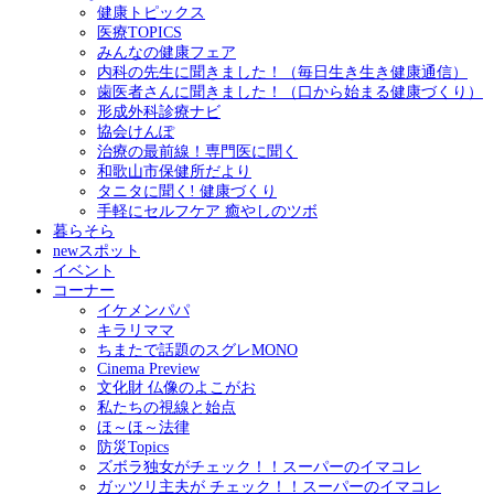
健康トピックス
医療TOPICS
みんなの健康フェア
内科の先生に聞きました！（毎日生き生き健康通信）
歯医者さんに聞きました！（口から始まる健康づくり）
形成外科診療ナビ
協会けんぽ
治療の最前線！専門医に聞く
和歌山市保健所だより
タニタに聞く! 健康づくり
手軽にセルフケア 癒やしのツボ
暮らそら
newスポット
イベント
コーナー
イケメンパパ
キラリママ
ちまたで話題のスグレMONO
Cinema Preview
文化財 仏像のよこがお
私たちの視線と始点
ほ～ほ～法律
防災Topics
ズボラ独女がチェック！！スーパーのイマコレ
ガッツリ主夫が チェック！！スーパーのイマコレ