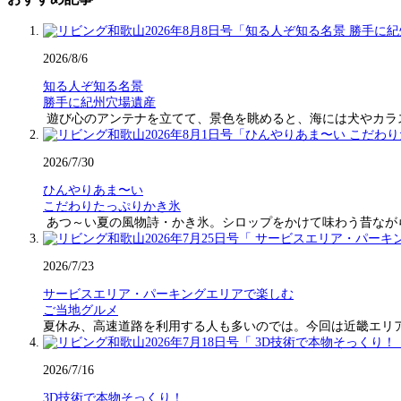
2026/8/6
知る人ぞ知る名景
勝手に紀州穴場遺産
遊び心のアンテナを立てて、景色を眺めると、海には犬やカラ
2026/7/30
ひんやりあま〜い
こだわりたっぷりかき氷
あつ～い夏の風物詩・かき氷。シロップをかけて味わう昔なが
2026/7/23
サービスエリア・パーキングエリアで楽しむ
ご当地グルメ
夏休み、高速道路を利用する人も多いのでは。今回は近畿エリ
2026/7/16
3D技術で本物そっくり！