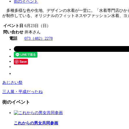
街のイベント
多種多様な色や生地、デザインの水着が一堂に。「水着専門店ひかる水
が制作している、オリジナルのフィットネスやファッション水着、ヨ
イベント日
6月23日（日）
問い合わせ
井本さん
電話
073（482）2278
Save
あじさい祭
三人展・平成だったね
街のイベント
これからの男女共同参画