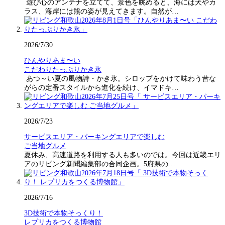
遊び心のアンテナを立てて、景色を眺めると、海には犬やカ
ラス、海岸には熊の姿が見えてきます。自然が…
2026/7/30
ひんやりあま〜い
こだわりたっぷりかき氷
あつ～い夏の風物詩・かき氷。シロップをかけて味わう昔な
がらの定番スタイルから進化を続け、イマドキ…
2026/7/23
サービスエリア・パーキングエリアで楽しむ
ご当地グルメ
夏休み、高速道路を利用する人も多いのでは。今回は近畿エリ
アのリビング新聞編集部の合同企画。5府県の…
2026/7/16
3D技術で本物そっくり！
レプリカをつくる博物館