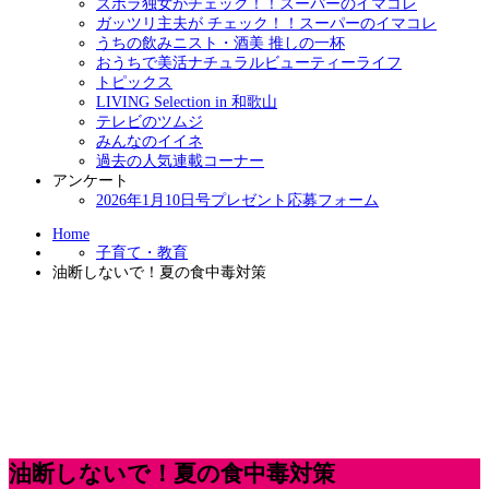
ズボラ独女がチェック！！スーパーのイマコレ
ガッツリ主夫が チェック！！スーパーのイマコレ
うちの飲みニスト・酒美 推しの一杯
おうちで美活ナチュラルビューティーライフ
トピックス
LIVING Selection in 和歌山
テレビのツムジ
みんなのイイネ
過去の人気連載コーナー
アンケート
2026年1月10日号プレゼント応募フォーム
Home
子育て・教育
油断しないで！夏の食中毒対策
油断しないで！夏の食中毒対策