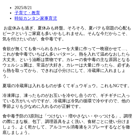
2025/8/21
子育て・教育
時短カンタン家事育児
お盆休みも過ぎ、夏休みも終盤。そろそろ、夏バテも宿題の心配も
ピークというご家庭も多いかもしれません。そんな今だからこそ、
気を付けたいのが、食中毒です。
食欲が無くても食べられるカレーを大量に作って一晩寝かせて…、
これが食中毒でいちばん多いパターン。熱を入れて温めなおしたら
大丈夫、という油断は禁物です。カレーの食中毒の主な原因となる
ウェルシュ菌は、常温が大好き。カレーは大量に作ったら、必ずあ
ら熱を取ってから、できれば小分けにして、冷蔵庫に入れましょ
う。
夏場の冷蔵庫は入れるものが多くてギュウギュウ。これもNGです。
冷凍庫は、凍ったものがお互いを冷やし合うので、ギチギチに入っ
ている方がいいのですが、冷蔵庫は冷気の循環で冷やすので、他の
季節よりも少なめに入れるのが正解です。
食中毒予防の3原則は「つけない・増やさない・やっつける」。調理
の際にまな板、包丁、調理器具をよく洗い、食材ごとに使い分けま
しょう。よく乾かして、アルコール消毒液をスプレーするなどを徹
底しましょう。