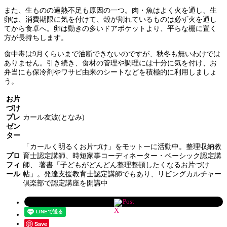
また、生ものの過熱不足も原因の一つ。肉・魚はよく火を通し、生
卵は、消費期限に気を付けて、殻が割れているものは必ず火を通し
てから食卓へ。卵は動きの多いドアポケットより、平らな棚に置く
方が長持ちします。
食中毒は9月くらいまで油断できないのですが、秋冬も無いわけでは
ありません。引き続き、食材の管理や調理には十分に気を付け、お
弁当にも保冷剤やワサビ由来のシートなどを積極的に利用しましょ
う。
お片
づけ
プレ
カール友波(となみ)
ゼン
ター
「カールく明るくお片づけ」をモットーに活動中。整理収納教
プロ
育士認定講師、時短家事コーディネーター・ベーシック認定講
フィ
師、 著書「子どもがどんどん整理整頓したくなるお片づけ
ール
帖」。発達支援教育士認定講師でもあり、リビングカルチャー
倶楽部で認定講座を開講中
Post
Save