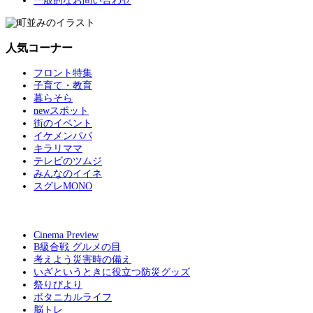
一般的なお問い合わせ
人気コーナー
フロント特集
子育て・教育
暮らそら
newスポット
街のイベント
イケメンパパ
キラリママ
テレビのツムジ
みんなのイイネ
スグレMONO
Cinema Preview
B級合戦 グルメの目
考えよう災害時の備え
いざというときに役立つ防災グッズ
祭りびより
ボタニカルライフ
脳トレ