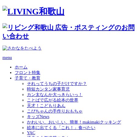
menu
ホーム
フロント特集
子育て・教育
それってうちの子だけですか？
時短カンタン家事育児
カン太なんか大っきらいっ！
ことばで広がる絵本の世界
天才！こどもりあん
こぴちゃんの手作りおもちゃ
キッズNews
かわいい、おいしい、簡単！makimakiクッキング
絵本に出てくる「これ！」食べたい
YAC