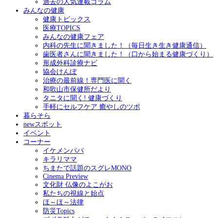
過去の人気連載コラム
みんなの健康
健康トピックス
医療TOPICS
みんなの健康フェア
内科の先生に聞きました！（毎日生き生き健康通信）
歯医者さんに聞きました！（口から始まる健康づくり）
形成外科診療ナビ
協会けんぽ
治療の最前線！専門医に聞く
和歌山市保健所だより
タニタに聞く! 健康づくり
手軽にセルフケア 癒やしのツボ
暮らそら
newスポット
イベント
コーナー
イケメンパパ
キラリママ
ちまたで話題のスグレMONO
Cinema Preview
文化財 仏像のよこがお
私たちの視線と始点
ほ～ほ～法律
防災Topics