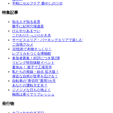
手軽にセルフケア 癒やしのツボ
特集記事
知る人ぞ知る名景
勝手に紀州穴場遺産
ひんやりあま〜い
こだわりたっぷりかき氷
サービスエリア・パーキングエリアで楽しむ
ご当地グルメ
3D技術で本物そっくり！
レプリカをつくる博物館
参加者募集！好評につき第2弾
リビング特別体験イベント
夏休み！ 親子で工場見学
私たちの視線・始点 拡大版！
身近な自然が世界を広げる！
自転車の“青切符”運用3カ月
あなたの運転大丈夫？
ジメジメな日も心地よく
梅雨は香りでリフレッシュ
発行物
カフェわかやま2023