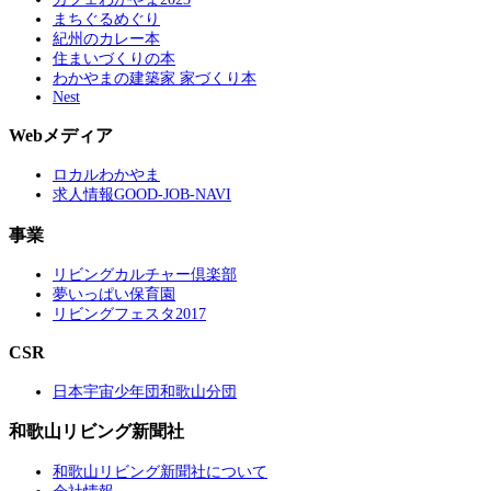
まちぐるめぐり
紀州のカレー本
住まいづくりの本
わかやまの建築家 家づくり本
Nest
Webメディア
ロカルわかやま
求人情報GOOD-JOB-NAVI
事業
リビングカルチャー倶楽部
夢いっぱい保育園
リビングフェスタ2017
CSR
日本宇宙少年団和歌山分団
和歌山リビング新聞社
和歌山リビング新聞社について