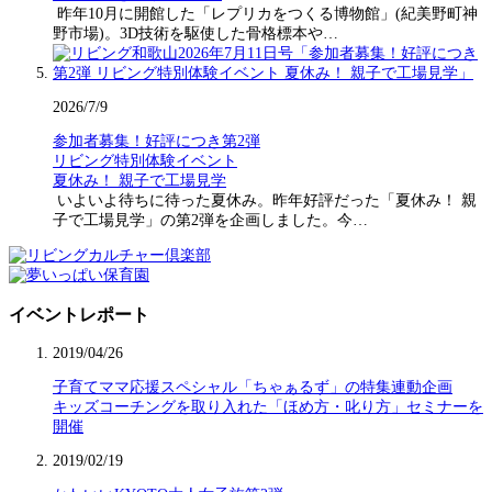
昨年10月に開館した「レプリカをつくる博物館」(紀美野町神
野市場)。3D技術を駆使した骨格標本や…
2026/7/9
参加者募集！好評につき第2弾
リビング特別体験イベント
夏休み！ 親子で工場見学
いよいよ待ちに待った夏休み。昨年好評だった「夏休み！ 親
子で工場見学」の第2弾を企画しました。今…
イベントレポート
2019/04/26
子育てママ応援スペシャル「ちゃぁるず」の特集連動企画
キッズコーチングを取り入れた「ほめ方・叱り方」セミナーを
開催
2019/02/19