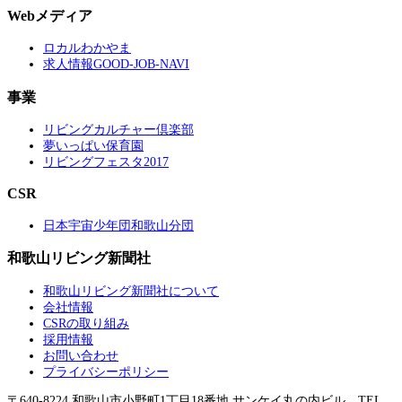
Webメディア
ロカルわかやま
求人情報GOOD-JOB-NAVI
事業
リビングカルチャー倶楽部
夢いっぱい保育園
リビングフェスタ2017
CSR
日本宇宙少年団和歌山分団
和歌山リビング新聞社
和歌山リビング新聞社について
会社情報
CSRの取り組み
採用情報
お問い合わせ
プライバシーポリシー
〒640-8224 和歌山市小野町1丁目18番地 サンケイ丸の内ビル TEL