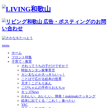
menu
ホーム
フロント特集
子育て・教育
それってうちの子だけですか？
時短カンタン家事育児
カン太なんか大っきらいっ！
ことばで広がる絵本の世界
天才！こどもりあん
こぴちゃんの手作りおもちゃ
キッズNews
かわいい、おいしい、簡単！makimakiクッキング
絵本に出てくる「これ！」食べたい
YAC