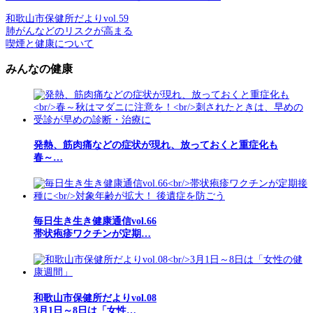
和歌山市保健所だよりvol.59
肺がんなどのリスクが高まる
喫煙と健康について
みんなの健康
発熱、筋肉痛などの症状が現れ、放っておくと重症化も
春～…
毎日生き生き健康通信vol.66
帯状疱疹ワクチンが定期…
和歌山市保健所だよりvol.08
3月1日～8日は「女性…