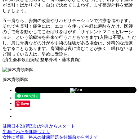
が長引くばかりです。自分で決めてしまわず、まず整形外科を受診
しましょう。
五十肩なら、姿勢の改善やリハビリテーションで治療を進めます。
それでも長引く症例には、エコーを使って神経に麻酔をかけ、医師
の手で肩を動かしてこわばりをはがす「サイレントマニュピレーシ
ョン」という治療法を外来で行うこともできます(入院は不要)。ただ
し、肩に骨折などのけがや手術の経験がある場合は、外科的な治療
をすることもあります。肩関節は夜に痛むことが多く、眠れないほ
ど困っている人は、早めに受診を。
(済生会和歌山病院 整形外科・藤木貴顕)
藤木貴顕医師
Post
Save
健康日本21(第3次)が4月からスタート
生涯にわたる健康づくり
女性に着目、将来の健康問題を妊娠前から考えて