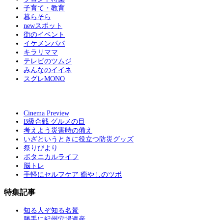
子育て・教育
暮らそら
newスポット
街のイベント
イケメンパパ
キラリママ
テレビのツムジ
みんなのイイネ
スグレMONO
Cinema Preview
B級合戦 グルメの目
考えよう災害時の備え
いざというときに役立つ防災グッズ
祭りびより
ボタニカルライフ
脳トレ
手軽にセルフケア 癒やしのツボ
特集記事
知る人ぞ知る名景
勝手に紀州穴場遺産