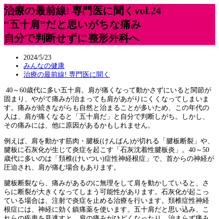
治療の最前線! 専門医に聞くvol.24
“五十肩”だと思いがちな痛み
自分で判断せずに整形外科へ
2024/5/23
みんなの健康
治療の最前線! 専門医に聞く
40～60歳代に多い五十肩。肩が痛くなって動かさずにいると関節が
固まり、やがて痛みが治まっても肩があがりにくくなってしまいま
す。痛みが続きながらも自然と治まることが多いため、この年代の
人は、肩が痛くなると「五十肩だ」と自分で判断しがち。しかし、
その痛みには、他に原因があるかもしれません。
例えば、肩を動かす筋肉・腱板(けんばん)が切れる「腱板断裂」や、
腱板に石灰化が生じて炎症を起こす「石灰沈着性腱板炎」。40～50
歳代に多いのは「頚椎(けいつい)症性神経根症」で、首からの神経が
圧迫され、肩が痛む場合もあります。
腱板断裂なら、痛みがあるのに無理をして肩を動かしていると、さ
らに断裂が大きくなってしまう可能性があります。石灰化が起こっ
ている場合は、注射で炎症を止める治療を行います。頚椎症性神経
根症には、神経に効く鎮痛薬を使います。五十肩だと思い込み、こ
れらの疾患を見逃すと、肩の痛みがひどくなったり、治まらず痛み