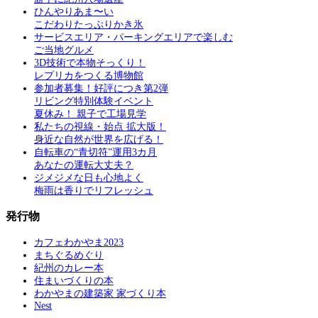
ひんやりあま〜い
こだわりたっぷりかき氷
サービスエリア・パーキングエリアで楽しむ
ご当地グルメ
3D技術で本物そっくり！
レプリカをつくる博物館
参加者募集！好評につき第2弾
リビング特別体験イベント
夏休み！ 親子で工場見学
私たちの視線・始点 拡大版！
身近な自然が世界を広げる！
自転車の“青切符”運用3カ月
あなたの運転大丈夫？
ジメジメな日も心地よく
梅雨は香りでリフレッシュ
発行物
カフェわかやま2023
まちぐるめぐり
紀州のカレー本
住まいづくりの本
わかやまの建築家 家づくり本
Nest