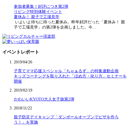
参加者募集！好評につき第2弾
リビング特別体験イベント
夏休み！ 親子で工場見学
いよいよ待ちに待った夏休み。昨年好評だった「夏休み！ 親
子で工場見学」の第2弾を企画しました。今…
イベントレポート
2019/04/26
子育てママ応援スペシャル「ちゃぁるず」の特集連動企画
キッズコーチングを取り入れた「ほめ方・叱り方」セミナーを
開催
2019/02/19
かわいいKYOTO大人女子旅第2弾
2018/11/22
親子防災デイキャンプ「ダンボールオーブンでピザを作ろ
う！」を実施