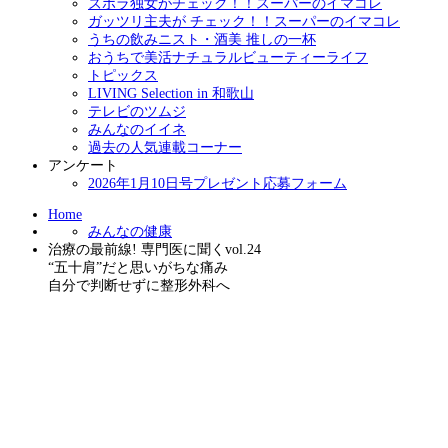
ズボラ独女がチェック！！スーパーのイマコレ
ガッツリ主夫が チェック！！スーパーのイマコレ
うちの飲みニスト・酒美 推しの一杯
おうちで美活ナチュラルビューティーライフ
トピックス
LIVING Selection in 和歌山
テレビのツムジ
みんなのイイネ
過去の人気連載コーナー
アンケート
2026年1月10日号プレゼント応募フォーム
Home
みんなの健康
治療の最前線! 専門医に聞くvol.24
“五十肩”だと思いがちな痛み
自分で判断せずに整形外科へ