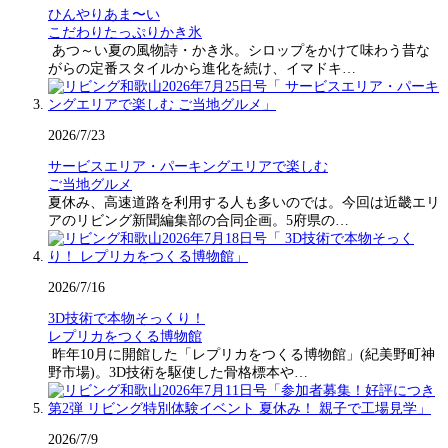
ひんやりあま〜い
こだわりたっぷりかき氷
あつ～い夏の風物詩・かき氷。シロップをかけて味わう昔な
がらの定番スタイルから進化を続け、イマドキ…
2026/7/23
サービスエリア・パーキングエリアで楽しむ
ご当地グルメ
夏休み、高速道路を利用する人も多いのでは。今回は近畿エリ
アのリビング新聞編集部の合同企画。5府県の…
2026/7/16
3D技術で本物そっくり！
レプリカをつくる博物館
昨年10月に開館した「レプリカをつくる博物館」(紀美野町神
野市場)。3D技術を駆使した骨格標本や…
2026/7/9