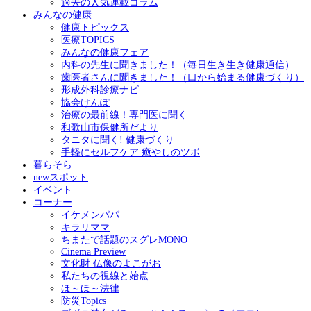
過去の人気連載コラム
みんなの健康
健康トピックス
医療TOPICS
みんなの健康フェア
内科の先生に聞きました！（毎日生き生き健康通信）
歯医者さんに聞きました！（口から始まる健康づくり）
形成外科診療ナビ
協会けんぽ
治療の最前線！専門医に聞く
和歌山市保健所だより
タニタに聞く! 健康づくり
手軽にセルフケア 癒やしのツボ
暮らそら
newスポット
イベント
コーナー
イケメンパパ
キラリママ
ちまたで話題のスグレMONO
Cinema Preview
文化財 仏像のよこがお
私たちの視線と始点
ほ～ほ～法律
防災Topics