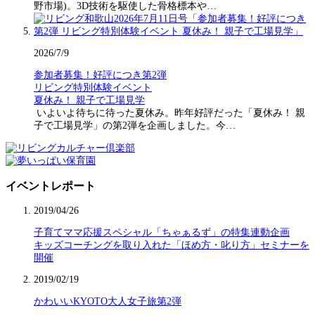
野市場)。3D技術を駆使した骨格標本や…
2026/7/9
参加者募集！好評につき第2弾
リビング特別体験イベント
夏休み！ 親子で工場見学
いよいよ待ちに待った夏休み。昨年好評だった「夏休み！ 親
子で工場見学」の第2弾を企画しました。今…
イベントレポート
2019/04/26
子育てママ応援スペシャル「ちゃぁるず」の特集連動企画
キッズコーチングを取り入れた「ほめ方・叱り方」セミナーを
開催
2019/02/19
かわいいKYOTO大人女子旅第2弾