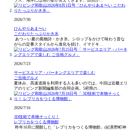
ラス、海岸には熊の姿が見えてきます。自然が…
2026/7/30
ひんやりあま〜い
こだわりたっぷりかき氷
あつ～い夏の風物詩・かき氷。シロップをかけて味わう昔な
がらの定番スタイルから進化を続け、イマドキ…
2026/7/23
サービスエリア・パーキングエリアで楽しむ
ご当地グルメ
夏休み、高速道路を利用する人も多いのでは。今回は近畿エリ
アのリビング新聞編集部の合同企画。5府県の…
2026/7/16
3D技術で本物そっくり！
レプリカをつくる博物館
昨年10月に開館した「レプリカをつくる博物館」(紀美野町神