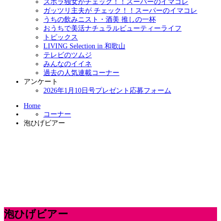
ズボラ独女がチェック！！スーパーのイマコレ
ガッツリ主夫が チェック！！スーパーのイマコレ
うちの飲みニスト・酒美 推しの一杯
おうちで美活ナチュラルビューティーライフ
トピックス
LIVING Selection in 和歌山
テレビのツムジ
みんなのイイネ
過去の人気連載コーナー
アンケート
2026年1月10日号プレゼント応募フォーム
Home
コーナー
泡ひげビアー
泡ひげビアー