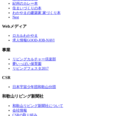
紀州のカレー本
住まいづくりの本
わかやまの建築家 家づくり本
Nest
Webメディア
ロカルわかやま
求人情報GOOD-JOB-NAVI
事業
リビングカルチャー倶楽部
夢いっぱい保育園
リビングフェスタ2017
CSR
日本宇宙少年団和歌山分団
和歌山リビング新聞社
和歌山リビング新聞社について
会社情報
CSRの取り組み