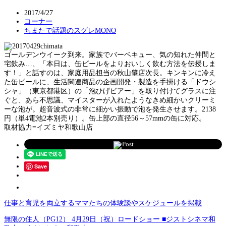
2017/4/27
コーナー
ちまたで話題のスグレMONO
ゴールデンウイーク到来。家族でバーベキュー、気の知れた仲間と
宅飲み…、「本日は、缶ビールをよりおいしく飲む方法を伝授しま
す！」と話すのは、家庭用品担当の秋山肇店次長。キンキンに冷え
た缶ビールに、生活関連商品の企画開発・製造を手掛ける「ドウシ
シャ」（東京都港区）の「泡ひげビアー」を取り付けてグラスに注
ぐと、あら不思議、マイスターが入れたようなきめ細かいクリーミ
ーな泡が。超音波式の非常に細かい振動で泡を発生させます。2138
円（単4電池2本別売り）。缶上部の直径56～57mmの缶に対応。
取材協力=イズミヤ和歌山店
Post
Save
仕事と育児を両立するママたちの体験談やスケジュールを掲載
無限の住人（PG12） 4月29日（祝）ロードショー ■ジストシネマ和