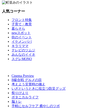
人気コーナー
フロント特集
子育て・教育
暮らそら
newスポット
街のイベント
イケメンパパ
キラリママ
テレビのツムジ
みんなのイイネ
スグレMONO
Cinema Preview
B級合戦 グルメの目
考えよう災害時の備え
いざというときに役立つ防災グッズ
祭りびより
ボタニカルライフ
脳トレ
手軽にセルフケア 癒やしのツボ