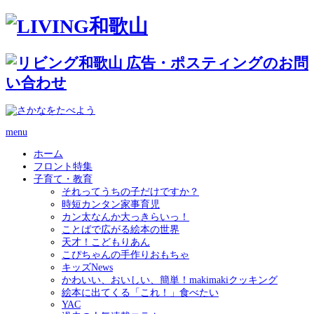
menu
ホーム
フロント特集
子育て・教育
それってうちの子だけですか？
時短カンタン家事育児
カン太なんか大っきらいっ！
ことばで広がる絵本の世界
天才！こどもりあん
こぴちゃんの手作りおもちゃ
キッズNews
かわいい、おいしい、簡単！makimakiクッキング
絵本に出てくる「これ！」食べたい
YAC