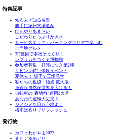
特集記事
知る人ぞ知る名景
勝手に紀州穴場遺産
ひんやりあま〜い
こだわりたっぷりかき氷
サービスエリア・パーキングエリアで楽しむ
ご当地グルメ
3D技術で本物そっくり！
レプリカをつくる博物館
参加者募集！好評につき第2弾
リビング特別体験イベント
夏休み！ 親子で工場見学
私たちの視線・始点 拡大版！
身近な自然が世界を広げる！
自転車の“青切符”運用3カ月
あなたの運転大丈夫？
ジメジメな日も心地よく
梅雨は香りでリフレッシュ
発行物
カフェわかやま2023
まちぐるめぐり