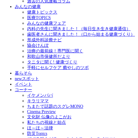
過去の人気連載コラム
みんなの健康
健康トピックス
医療TOPICS
みんなの健康フェア
内科の先生に聞きました！（毎日生き生き健康通信）
歯医者さんに聞きました！（口から始まる健康づくり）
形成外科診療ナビ
協会けんぽ
治療の最前線！専門医に聞く
和歌山市保健所だより
タニタに聞く! 健康づくり
手軽にセルフケア 癒やしのツボ
暮らそら
newスポット
イベント
コーナー
イケメンパパ
キラリママ
ちまたで話題のスグレMONO
Cinema Preview
文化財 仏像のよこがお
私たちの視線と始点
ほ～ほ～法律
防災Topics