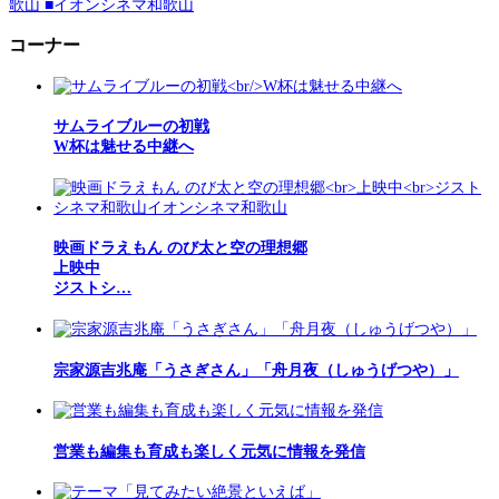
歌山 ■イオンシネマ和歌山
コーナー
サムライブルーの初戦
W杯は魅せる中継へ
映画ドラえもん のび太と空の理想郷
上映中
ジストシ…
宗家源吉兆庵「うさぎさん」「舟月夜（しゅうげつや）」
営業も編集も育成も楽しく元気に情報を発信