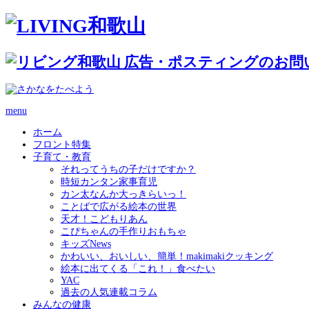
menu
ホーム
フロント特集
子育て・教育
それってうちの子だけですか？
時短カンタン家事育児
カン太なんか大っきらいっ！
ことばで広がる絵本の世界
天才！こどもりあん
こぴちゃんの手作りおもちゃ
キッズNews
かわいい、おいしい、簡単！makimakiクッキング
絵本に出てくる「これ！」食べたい
YAC
過去の人気連載コラム
みんなの健康