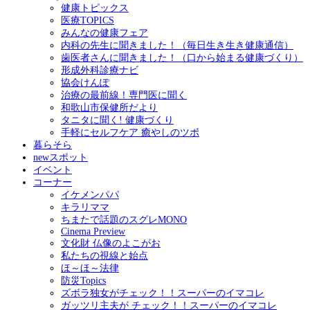
健康トピックス
医療TOPICS
みんなの健康フェア
内科の先生に聞きました！（毎日生き生き健康通信）
歯医者さんに聞きました！（口から始まる健康づくり）
形成外科診療ナビ
協会けんぽ
治療の最前線！専門医に聞く
和歌山市保健所だより
タニタに聞く! 健康づくり
手軽にセルフケア 癒やしのツボ
暮らそら
newスポット
イベント
コーナー
イケメンパパ
キラリママ
ちまたで話題のスグレMONO
Cinema Preview
文化財 仏像のよこがお
私たちの視線と始点
ほ～ほ～法律
防災Topics
ズボラ独女がチェック！！スーパーのイマコレ
ガッツリ主夫が チェック！！スーパーのイマコレ