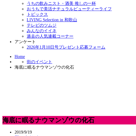
うちの飲みニスト・酒美 推しの一杯
おうちで美活ナチュラルビューティーライフ
トピックス
LIVING Selection in 和歌山
テレビのツムジ
みんなのイイネ
過去の人気連載コーナー
アンケート
2026年1月10日号プレゼント応募フォーム
Home
街のイベント
海底に眠るナウマンゾウの化石
海底に眠るナウマンゾウの化石
2019/9/19