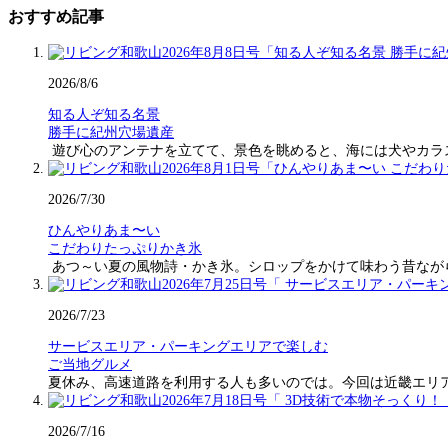
おすすめ記事
2026/8/6
知る人ぞ知る名景
勝手に紀州穴場遺産
遊び心のアンテナを立てて、景色を眺めると、海には犬やカラ
2026/7/30
ひんやりあま〜い
こだわりたっぷりかき氷
あつ～い夏の風物詩・かき氷。シロップをかけて味わう昔なが
2026/7/23
サービスエリア・パーキングエリアで楽しむ
ご当地グルメ
夏休み、高速道路を利用する人も多いのでは。今回は近畿エリ
2026/7/16