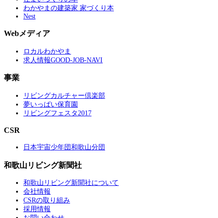
わかやまの建築家 家づくり本
Nest
Webメディア
ロカルわかやま
求人情報GOOD-JOB-NAVI
事業
リビングカルチャー倶楽部
夢いっぱい保育園
リビングフェスタ2017
CSR
日本宇宙少年団和歌山分団
和歌山リビング新聞社
和歌山リビング新聞社について
会社情報
CSRの取り組み
採用情報
お問い合わせ