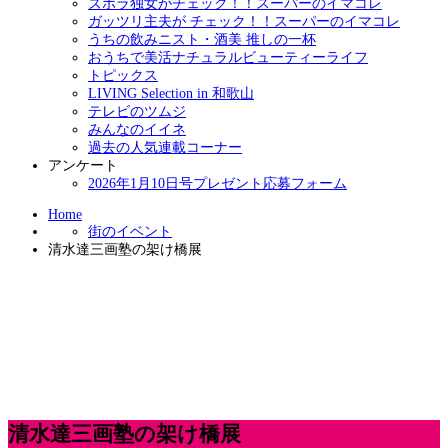
ズボラ独女がチェック！！スーパーのイマコレ
ガッツリ主夫が チェック！！スーパーのイマコレ
うちの飲みニスト・酒美 推しの一杯
おうちで美活ナチュラルビューティーライフ
トピックス
LIVING Selection in 和歌山
テレビのツムジ
みんなのイイネ
過去の人気連載コーナー
アンケート
2026年1月10日号プレゼント応募フォーム
Home
街のイベント
清水達三画塾の架け橋展
清水達三画塾の架け橋展