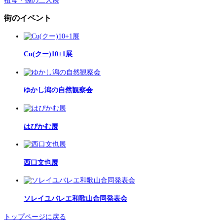
祖母・孫の二人展
街のイベント
Cu(クー)10+1展
ゆかし潟の自然観察会
はぴかむ展
西口文也展
ソレイユバレエ和歌山合同発表会
トップページに戻る