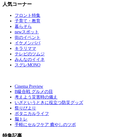
人気コーナー
フロント特集
子育て・教育
暮らそら
newスポット
街のイベント
イケメンパパ
キラリママ
テレビのツムジ
みんなのイイネ
スグレMONO
Cinema Preview
B級合戦 グルメの目
考えよう災害時の備え
いざというときに役立つ防災グッズ
祭りびより
ボタニカルライフ
脳トレ
手軽にセルフケア 癒やしのツボ
特集記事