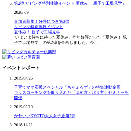
2026/7/9
参加者募集！好評につき第2弾
リビング特別体験イベント
夏休み！ 親子で工場見学
いよいよ待ちに待った夏休み。昨年好評だった「夏休み！ 親
子で工場見学」の第2弾を企画しました。今…
イベントレポート
2019/04/26
子育てママ応援スペシャル「ちゃぁるず」の特集連動企画
キッズコーチングを取り入れた「ほめ方・叱り方」セミナーを
開催
2019/02/19
かわいいKYOTO大人女子旅第2弾
2018/11/22