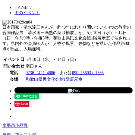
2017/4/27
街のイベント
日本画家・清水達三さんが、約40年にわたり開いている4つの教室の
合同作品展「清水達三画塾の架け橋展」が、5月10日（水）～14日
（日）午前9時～午後5時、和歌山県民文化会館1階展示室で催されま
す。県内外の会員60人が、人物や風景、静物などを描いた作品約80
点が出品。入場無料。
イベント日
5月10日（水）～14日（日）
問い合わせ
南口さん
電話
0736（42）4606
、または
090（6603）1536
会場
和歌山県民文化会館1階展示室
Post
Save
水墨画小品展