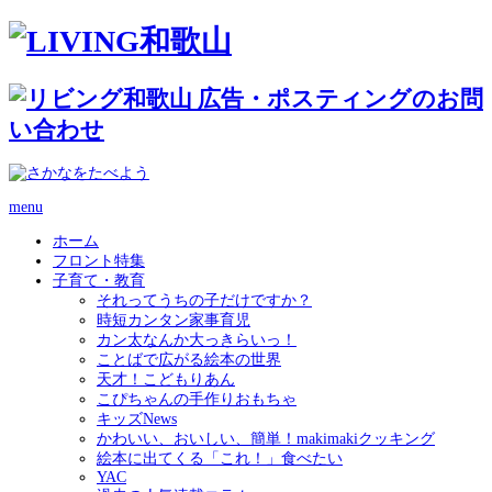
menu
ホーム
フロント特集
子育て・教育
それってうちの子だけですか？
時短カンタン家事育児
カン太なんか大っきらいっ！
ことばで広がる絵本の世界
天才！こどもりあん
こぴちゃんの手作りおもちゃ
キッズNews
かわいい、おいしい、簡単！makimakiクッキング
絵本に出てくる「これ！」食べたい
YAC