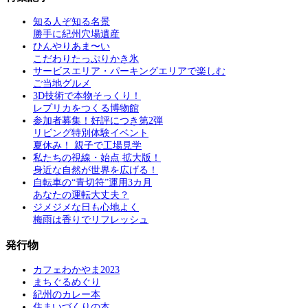
知る人ぞ知る名景
勝手に紀州穴場遺産
ひんやりあま〜い
こだわりたっぷりかき氷
サービスエリア・パーキングエリアで楽しむ
ご当地グルメ
3D技術で本物そっくり！
レプリカをつくる博物館
参加者募集！好評につき第2弾
リビング特別体験イベント
夏休み！ 親子で工場見学
私たちの視線・始点 拡大版！
身近な自然が世界を広げる！
自転車の“青切符”運用3カ月
あなたの運転大丈夫？
ジメジメな日も心地よく
梅雨は香りでリフレッシュ
発行物
カフェわかやま2023
まちぐるめぐり
紀州のカレー本
住まいづくりの本