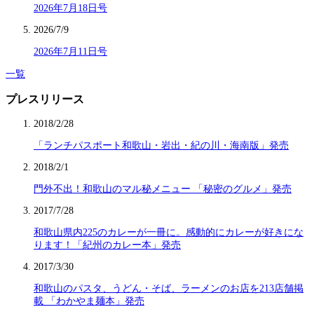
2026年7月18日号
2026/7/9
2026年7月11日号
一覧
プレスリリース
2018/2/28
「ランチパスポート和歌山・岩出・紀の川・海南版」発売
2018/2/1
門外不出！和歌山のマル秘メニュー 「秘密のグルメ」発売
2017/7/28
和歌山県内225のカレーが一冊に。感動的にカレーが好きにな
ります！「紀州のカレー本」発売
2017/3/30
和歌山のパスタ、うどん・そば、ラーメンのお店を213店舗掲
載 「わかやま麺本」発売