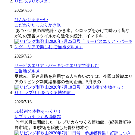
2026/7/30
ひんやりあま〜い
こだわりたっぷりかき氷
あつ～い夏の風物詩・かき氷。シロップをかけて味わう昔な
がらの定番スタイルから進化を続け、イマドキ…
2026/7/23
サービスエリア・パーキングエリアで楽しむ
ご当地グルメ
夏休み、高速道路を利用する人も多いのでは。今回は近畿エリ
アのリビング新聞編集部の合同企画。5府県の…
2026/7/16
3D技術で本物そっくり！
レプリカをつくる博物館
昨年10月に開館した「レプリカをつくる博物館」(紀美野町神
野市場)。3D技術を駆使した骨格標本や…