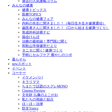
過去の人気連載コラム
みんなの健康
健康トピックス
医療TOPICS
みんなの健康フェア
内科の先生に聞きました！（毎日生き生き健康通信）
歯医者さんに聞きました！（口から始まる健康づくり）
形成外科診療ナビ
協会けんぽ
治療の最前線！専門医に聞く
和歌山市保健所だより
タニタに聞く! 健康づくり
手軽にセルフケア 癒やしのツボ
暮らそら
newスポット
イベント
コーナー
イケメンパパ
キラリママ
ちまたで話題のスグレMONO
Cinema Preview
文化財 仏像のよこがお
私たちの視線と始点
ほ～ほ～法律
防災Topics