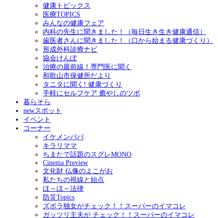
健康トピックス
医療TOPICS
みんなの健康フェア
内科の先生に聞きました！（毎日生き生き健康通信）
歯医者さんに聞きました！（口から始まる健康づくり）
形成外科診療ナビ
協会けんぽ
治療の最前線！専門医に聞く
和歌山市保健所だより
タニタに聞く! 健康づくり
手軽にセルフケア 癒やしのツボ
暮らそら
newスポット
イベント
コーナー
イケメンパパ
キラリママ
ちまたで話題のスグレMONO
Cinema Preview
文化財 仏像のよこがお
私たちの視線と始点
ほ～ほ～法律
防災Topics
ズボラ独女がチェック！！スーパーのイマコレ
ガッツリ主夫が チェック！！スーパーのイマコレ