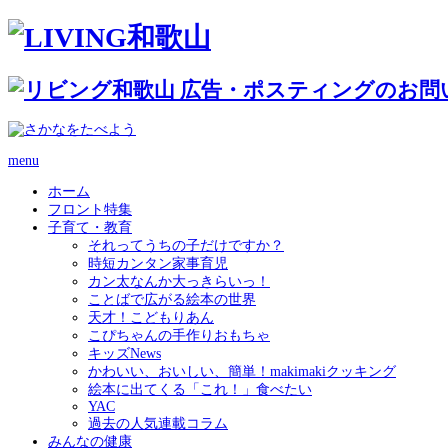
menu
ホーム
フロント特集
子育て・教育
それってうちの子だけですか？
時短カンタン家事育児
カン太なんか大っきらいっ！
ことばで広がる絵本の世界
天才！こどもりあん
こぴちゃんの手作りおもちゃ
キッズNews
かわいい、おいしい、簡単！makimakiクッキング
絵本に出てくる「これ！」食べたい
YAC
過去の人気連載コラム
みんなの健康