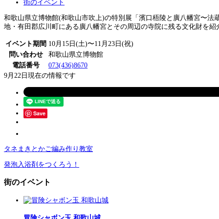
街のイベント
和歌山県立博物館(和歌山市吹上)の特別展「濱口梧陵と廣八幡宮〜法蔵寺
地・有田郡広川町にある廣八幡宮とその周辺の寺院に残る文化財を紹介
イベント期間
10月15日(土)〜11月23日(祝)
問い合わせ
和歌山県立博物館
電話番号
073(436)8670
9月22日現在の情報です
Save
タネまきとかご編み作り教室
発泡入浴剤をつくろう！
街のイベント
冒険シャボン玉 和歌山城