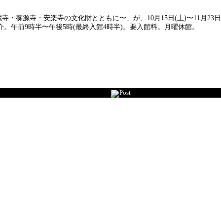
・養源寺・安楽寺の文化財とともに〜」が、10月15日(土)〜11月2
。午前9時半〜午後5時(最終入館4時半)。要入館料。月曜休館。
Post