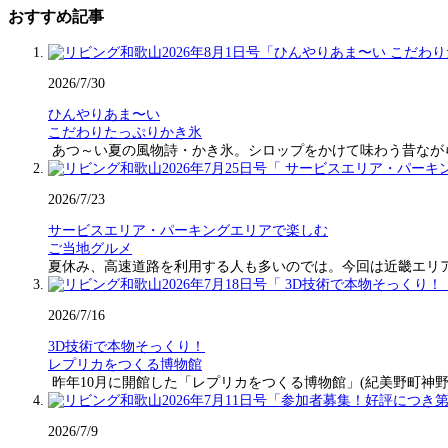
おすすめ記事
2026/7/30
ひんやりあま〜い
こだわりたっぷりかき氷
あつ～い夏の風物詩・かき氷。シロップをかけて味わう昔なが
2026/7/23
サービスエリア・パーキングエリアで楽しむ
ご当地グルメ
夏休み、高速道路を利用する人も多いのでは。今回は近畿エリ
2026/7/16
3D技術で本物そっくり！
レプリカをつくる博物館
昨年10月に開館した「レプリカをつくる博物館」(紀美野町神野
2026/7/9