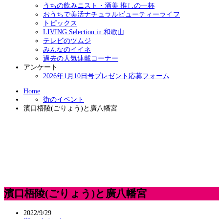
うちの飲みニスト・酒美 推しの一杯
おうちで美活ナチュラルビューティーライフ
トピックス
LIVING Selection in 和歌山
テレビのツムジ
みんなのイイネ
過去の人気連載コーナー
アンケート
2026年1月10日号プレゼント応募フォーム
Home
街のイベント
濱口梧陵(ごりょう)と廣八幡宮
濱口梧陵(ごりょう)と廣八幡宮
2022/9/29