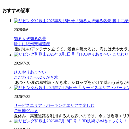
おすすめ記事
2026/8/6
知る人ぞ知る名景
勝手に紀州穴場遺産
遊び心のアンテナを立てて、景色を眺めると、海には犬やカラ
2026/7/30
ひんやりあま〜い
こだわりたっぷりかき氷
あつ～い夏の風物詩・かき氷。シロップをかけて味わう昔なが
2026/7/23
サービスエリア・パーキングエリアで楽しむ
ご当地グルメ
夏休み、高速道路を利用する人も多いのでは。今回は近畿エリ