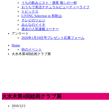
うちの飲みニスト・酒美 推しの一杯
おうちで美活ナチュラルビューティーライフ
トピックス
LIVING Selection in 和歌山
テレビのツムジ
みんなのイイネ
過去の人気連載コーナー
アンケート
2026年1月10日号プレゼント応募フォーム
Home
街のイベント
火水木第4回絵画クラブ展
火水木第4回絵画クラブ展
2016/12/1