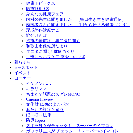
健康トピックス
医療TOPICS
みんなの健康フェア
内科の先生に聞きました！（毎日生き生き健康通信）
歯医者さんに聞きました！（口から始まる健康づくり）
形成外科診療ナビ
協会けんぽ
治療の最前線！専門医に聞く
和歌山市保健所だより
タニタに聞く! 健康づくり
手軽にセルフケア 癒やしのツボ
暮らそら
newスポット
イベント
コーナー
イケメンパパ
キラリママ
ちまたで話題のスグレMONO
Cinema Preview
文化財 仏像のよこがお
私たちの視線と始点
ほ～ほ～法律
防災Topics
ズボラ独女がチェック！！スーパーのイマコレ
ガッツリ主夫が チェック！！スーパーのイマコレ