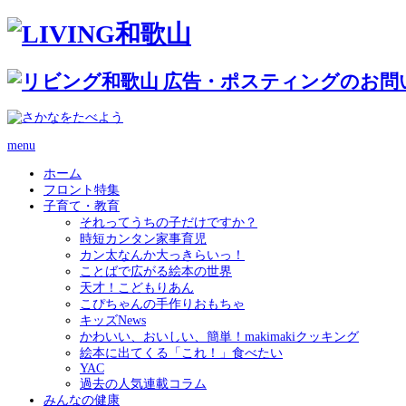
menu
ホーム
フロント特集
子育て・教育
それってうちの子だけですか？
時短カンタン家事育児
カン太なんか大っきらいっ！
ことばで広がる絵本の世界
天才！こどもりあん
こぴちゃんの手作りおもちゃ
キッズNews
かわいい、おいしい、簡単！makimakiクッキング
絵本に出てくる「これ！」食べたい
YAC
過去の人気連載コラム
みんなの健康