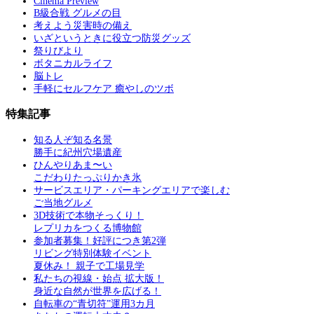
Cinema Preview
B級合戦 グルメの目
考えよう災害時の備え
いざというときに役立つ防災グッズ
祭りびより
ボタニカルライフ
脳トレ
手軽にセルフケア 癒やしのツボ
特集記事
知る人ぞ知る名景
勝手に紀州穴場遺産
ひんやりあま〜い
こだわりたっぷりかき氷
サービスエリア・パーキングエリアで楽しむ
ご当地グルメ
3D技術で本物そっくり！
レプリカをつくる博物館
参加者募集！好評につき第2弾
リビング特別体験イベント
夏休み！ 親子で工場見学
私たちの視線・始点 拡大版！
身近な自然が世界を広げる！
自転車の“青切符”運用3カ月