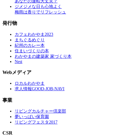
あなたの運転大丈夫？
ジメジメな日も心地よく
梅雨は香りでリフレッシュ
発行物
カフェわかやま2023
まちぐるめぐり
紀州のカレー本
住まいづくりの本
わかやまの建築家 家づくり本
Nest
Webメディア
ロカルわかやま
求人情報GOOD-JOB-NAVI
事業
リビングカルチャー倶楽部
夢いっぱい保育園
リビングフェスタ2017
CSR