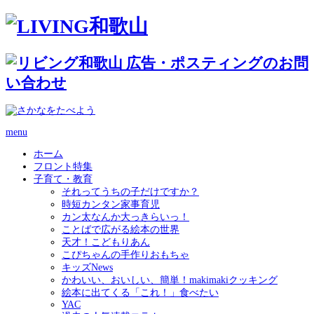
menu
ホーム
フロント特集
子育て・教育
それってうちの子だけですか？
時短カンタン家事育児
カン太なんか大っきらいっ！
ことばで広がる絵本の世界
天才！こどもりあん
こぴちゃんの手作りおもちゃ
キッズNews
かわいい、おいしい、簡単！makimakiクッキング
絵本に出てくる「これ！」食べたい
YAC