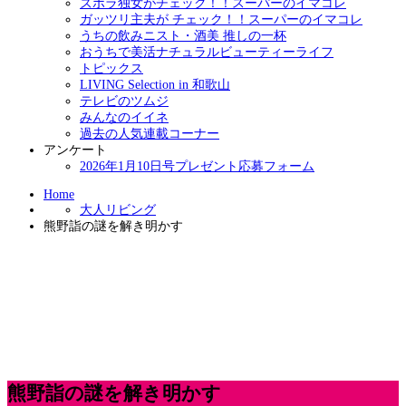
ズボラ独女がチェック！！スーパーのイマコレ
ガッツリ主夫が チェック！！スーパーのイマコレ
うちの飲みニスト・酒美 推しの一杯
おうちで美活ナチュラルビューティーライフ
トピックス
LIVING Selection in 和歌山
テレビのツムジ
みんなのイイネ
過去の人気連載コーナー
アンケート
2026年1月10日号プレゼント応募フォーム
Home
大人リビング
熊野詣の謎を解き明かす
熊野詣の謎を解き明かす