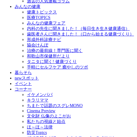
過去の人気連載コラム
みんなの健康
健康トピックス
医療TOPICS
みんなの健康フェア
内科の先生に聞きました！（毎日生き生き健康通信）
歯医者さんに聞きました！（口から始まる健康づくり）
形成外科診療ナビ
協会けんぽ
治療の最前線！専門医に聞く
和歌山市保健所だより
タニタに聞く! 健康づくり
手軽にセルフケア 癒やしのツボ
暮らそら
newスポット
イベント
コーナー
イケメンパパ
キラリママ
ちまたで話題のスグレMONO
Cinema Preview
文化財 仏像のよこがお
私たちの視線と始点
ほ～ほ～法律
防災Topics