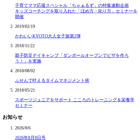
子育てママ応援スペシャル「ちゃぁるず」の特集連動企画
キッズコーチングを取り入れた「ほめ方・叱り方」セミナーを
開催
2019/02/19
かわいいKYOTO大人女子旅第2弾
2018/11/22
親子防災デイキャンプ「ダンボールオーブンでピザを作ろ
う！」を実施
2018/08/02
ふせんで叶えるタイムマネジメント術
2018/05/21
スポーツジュニアをサポート こころのトレーニング＆栄養学
セミナー
お知らせ
2026/8/6
2026年8月8日号