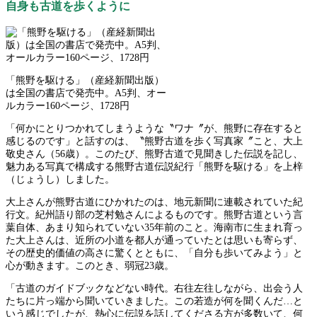
自身も古道を歩くように
「熊野を駆ける」（産経新聞出版）
は全国の書店で発売中。A5判、オー
ルカラー160ページ、1728円
「何かにとりつかれてしまうような〝ワナ〞が、熊野に存在すると
感じるのです」と話すのは、〝熊野古道を歩く写真家〞こと、大上
敬史さん（56歳）。このたび、熊野古道で見聞きした伝説を記し、
魅力ある写真で構成する熊野古道伝説紀行「熊野を駆ける」を上梓
（じょうし）しました。
大上さんが熊野古道にひかれたのは、地元新聞に連載されていた紀
行文。紀州語り部の芝村勉さんによるものです。熊野古道という言
葉自体、あまり知られていない35年前のこと。海南市に生まれ育っ
た大上さんは、近所の小道を都人が通っていたとは思いも寄らず、
その歴史的価値の高さに驚くとともに、「自分も歩いてみよう」と
心が動きます。このとき、弱冠23歳。
「古道のガイドブックなどない時代。右往左往しながら、出会う人
たちに片っ端から聞いていきました。この若造が何を聞くんだ…と
いう感じでしたが、熱心に伝説を話してくださる方が多数いて、何