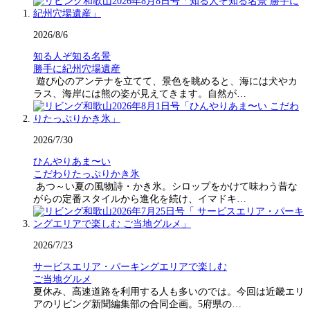
2026/8/6
知る人ぞ知る名景
勝手に紀州穴場遺産
遊び心のアンテナを立てて、景色を眺めると、海には犬やカ
ラス、海岸には熊の姿が見えてきます。自然が…
2026/7/30
ひんやりあま〜い
こだわりたっぷりかき氷
あつ～い夏の風物詩・かき氷。シロップをかけて味わう昔な
がらの定番スタイルから進化を続け、イマドキ…
2026/7/23
サービスエリア・パーキングエリアで楽しむ
ご当地グルメ
夏休み、高速道路を利用する人も多いのでは。今回は近畿エリ
アのリビング新聞編集部の合同企画。5府県の…