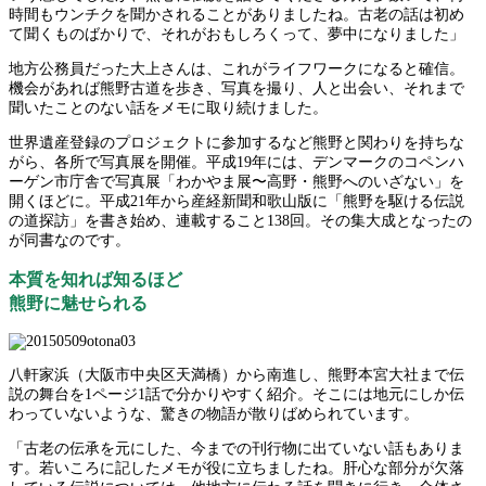
時間もウンチクを聞かされることがありましたね。古老の話は初め
て聞くものばかりで、それがおもしろくって、夢中になりました」
地方公務員だった大上さんは、これがライフワークになると確信。
機会があれば熊野古道を歩き、写真を撮り、人と出会い、それまで
聞いたことのない話をメモに取り続けました。
世界遺産登録のプロジェクトに参加するなど熊野と関わりを持ちな
がら、各所で写真展を開催。平成19年には、デンマークのコペンハ
ーゲン市庁舎で写真展「わかやま展〜高野・熊野へのいざない」を
開くほどに。平成21年から産経新聞和歌山版に「熊野を駆ける伝説
の道探訪」を書き始め、連載すること138回。その集大成となったの
が同書なのです。
本質を知れば知るほど
熊野に魅せられる
八軒家浜（大阪市中央区天満橋）から南進し、熊野本宮大社まで伝
説の舞台を1ページ1話で分かりやすく紹介。そこには地元にしか伝
わっていないような、驚きの物語が散りばめられています。
「古老の伝承を元にした、今までの刊行物に出ていない話もありま
す。若いころに記したメモが役に立ちましたね。肝心な部分が欠落