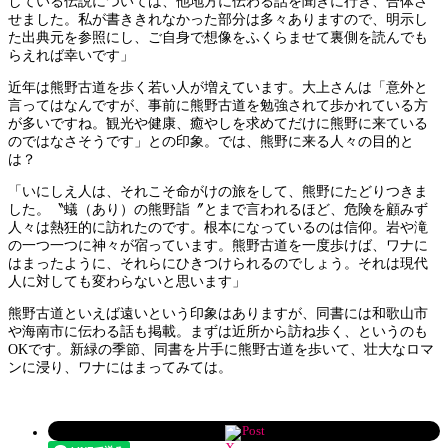
している伝説については、他地方に伝わる話を聞きに行き、合体さ
せました。私が書ききれなかった部分は多々ありますので、明示し
た出典元を参照にし、ご自身で想像をふくらませて裏側を読んでも
らえれば幸いです」
近年は熊野古道を歩く若い人が増えています。大上さんは「意外と
言ってはなんですが、事前に熊野古道を勉強されて歩かれている方
が多いですね。観光や健康、癒やしを求めてだけに熊野に来ている
のではなさそうです」との印象。では、熊野に来る人々の目的と
は？
「いにしえ人は、それこそ命がけの旅をして、熊野にたどりつきま
した。〝蟻（あり）の熊野詣〞とまで言われるほど、危険を顧みず
人々は熱狂的に訪れたのです。根本になっているのは信仰。岩や滝
の一つ一つに神々が宿っています。熊野古道を一度歩けば、ワナに
はまったように、それらにひきつけられるのでしょう。それは現代
人に対しても変わらないと思います」
熊野古道といえば遠いという印象はありますが、同書には和歌山市
や海南市に伝わる話も掲載。まずは近所から訪ね歩く、というのも
OKです。新緑の季節、同書を片手に熊野古道を歩いて、壮大なロマ
ンに浸り、ワナにはまってみては。
Post