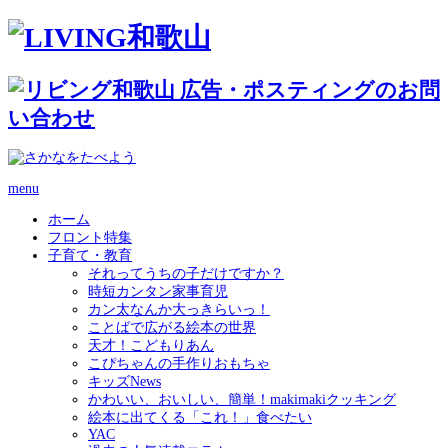
menu
ホーム
フロント特集
子育て・教育
それってうちの子だけですか？
時短カンタン家事育児
カン太なんか大っきらいっ！
ことばで広がる絵本の世界
天才！こどもりあん
こぴちゃんの手作りおもちゃ
キッズNews
かわいい、おいしい、簡単！makimakiクッキング
絵本に出てくる「これ！」食べたい
YAC