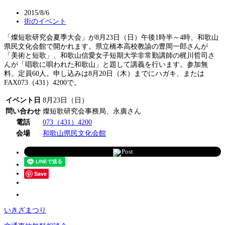
2015/8/6
街のイベント
「燦短歌研究会夏季大会」が8月23日（日）午後1時半～4時、和歌山
県民文化会館で開かれます。県立橋本高校教諭の豊岡一郎さんが
「美術と短歌」、和歌山信愛女子短期大学非常勤講師の梶川哲司さ
んが「唱歌に唄われた和歌山」と題して講義を行います。参加無
料。定員60人。申し込みは8月20日（木）までにハガキ、または
FAX073（431）4200で。
イベント日
8月23日（日）
問い合わせ
燦短歌研究会事務局、永廣さん
電話
073（431）4200
会場
和歌山県民文化会館
Post
Save
いきざまつり