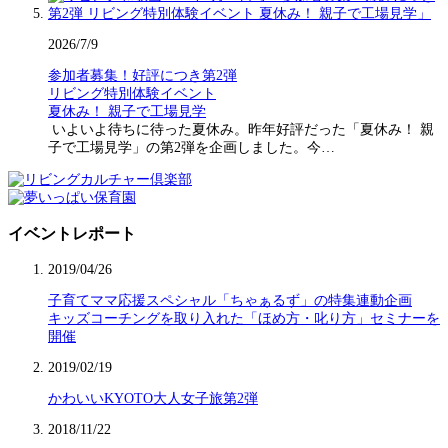
2026/7/9
参加者募集！好評につき第2弾
リビング特別体験イベント
夏休み！ 親子で工場見学
いよいよ待ちに待った夏休み。昨年好評だった「夏休み！ 親
子で工場見学」の第2弾を企画しました。今…
イベントレポート
2019/04/26
子育てママ応援スペシャル「ちゃぁるず」の特集連動企画
キッズコーチングを取り入れた「ほめ方・叱り方」セミナーを
開催
2019/02/19
かわいいKYOTO大人女子旅第2弾
2018/11/22