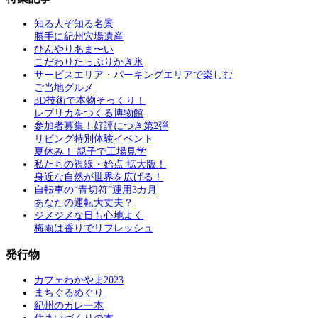
知る人ぞ知る名景
勝手に紀州穴場遺産
ひんやりあま〜い
こだわりたっぷりかき氷
サービスエリア・パーキングエリアで楽しむ
ご当地グルメ
3D技術で本物そっくり！
レプリカをつくる博物館
参加者募集！好評につき第2弾
リビング特別体験イベント
夏休み！ 親子で工場見学
私たちの視線・始点 拡大版！
身近な自然が世界を広げる！
自転車の“青切符”運用3カ月
あなたの運転大丈夫？
ジメジメな日も心地よく
梅雨は香りでリフレッシュ
発行物
カフェわかやま2023
まちぐるめぐり
紀州のカレー本