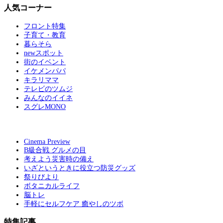
人気コーナー
フロント特集
子育て・教育
暮らそら
newスポット
街のイベント
イケメンパパ
キラリママ
テレビのツムジ
みんなのイイネ
スグレMONO
Cinema Preview
B級合戦 グルメの目
考えよう災害時の備え
いざというときに役立つ防災グッズ
祭りびより
ボタニカルライフ
脳トレ
手軽にセルフケア 癒やしのツボ
特集記事