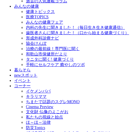
過去の人気連載コラム
みんなの健康
健康トピックス
医療TOPICS
みんなの健康フェア
内科の先生に聞きました！（毎日生き生き健康通信）
歯医者さんに聞きました！（口から始まる健康づくり）
形成外科診療ナビ
協会けんぽ
治療の最前線！専門医に聞く
和歌山市保健所だより
タニタに聞く! 健康づくり
手軽にセルフケア 癒やしのツボ
暮らそら
newスポット
イベント
コーナー
イケメンパパ
キラリママ
ちまたで話題のスグレMONO
Cinema Preview
文化財 仏像のよこがお
私たちの視線と始点
ほ～ほ～法律
防災Topics