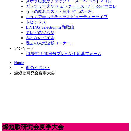
ズボラ独女がチェック！！スーパーのイマコレ
ガッツリ主夫が チェック！！スーパーのイマコレ
うちの飲みニスト・酒美 推しの一杯
おうちで美活ナチュラルビューティーライフ
トピックス
LIVING Selection in 和歌山
テレビのツムジ
みんなのイイネ
過去の人気連載コーナー
アンケート
2026年1月10日号プレゼント応募フォーム
Home
街のイベント
燦短歌研究会夏季大会
燦短歌研究会夏季大会