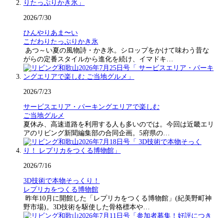
2026/7/30
ひんやりあま〜い
こだわりたっぷりかき氷
あつ～い夏の風物詩・かき氷。シロップをかけて味わう昔な
がらの定番スタイルから進化を続け、イマドキ…
2026/7/23
サービスエリア・パーキングエリアで楽しむ
ご当地グルメ
夏休み、高速道路を利用する人も多いのでは。今回は近畿エリ
アのリビング新聞編集部の合同企画。5府県の…
2026/7/16
3D技術で本物そっくり！
レプリカをつくる博物館
昨年10月に開館した「レプリカをつくる博物館」(紀美野町神
野市場)。3D技術を駆使した骨格標本や…