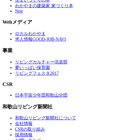
住まいづくりの本
わかやまの建築家 家づくり本
Nest
Webメディア
ロカルわかやま
求人情報GOOD-JOB-NAVI
事業
リビングカルチャー倶楽部
夢いっぱい保育園
リビングフェスタ2017
CSR
日本宇宙少年団和歌山分団
和歌山リビング新聞社
和歌山リビング新聞社について
会社情報
CSRの取り組み
採用情報