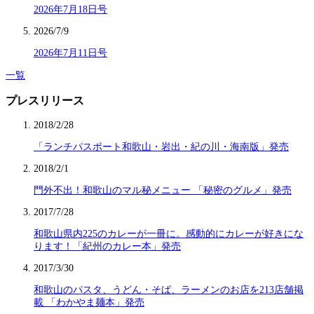
2026年7月18日号
2026/7/9
2026年7月11日号
一覧
プレスリリース
2018/2/28
「ランチパスポート和歌山・岩出・紀の川・海南版」発売
2018/2/1
門外不出！和歌山のマル秘メニュー 「秘密のグルメ」発売
2017/7/28
和歌山県内225のカレーが一冊に。感動的にカレーが好きにな
ります！「紀州のカレー本」発売
2017/3/30
和歌山のパスタ、うどん・そば、ラーメンのお店を213店舗掲
載 「わかやま麺本」発売