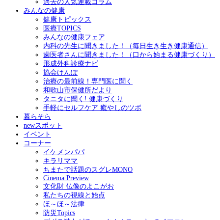
過去の人気連載コラム
みんなの健康
健康トピックス
医療TOPICS
みんなの健康フェア
内科の先生に聞きました！（毎日生き生き健康通信）
歯医者さんに聞きました！（口から始まる健康づくり）
形成外科診療ナビ
協会けんぽ
治療の最前線！専門医に聞く
和歌山市保健所だより
タニタに聞く! 健康づくり
手軽にセルフケア 癒やしのツボ
暮らそら
newスポット
イベント
コーナー
イケメンパパ
キラリママ
ちまたで話題のスグレMONO
Cinema Preview
文化財 仏像のよこがお
私たちの視線と始点
ほ～ほ～法律
防災Topics