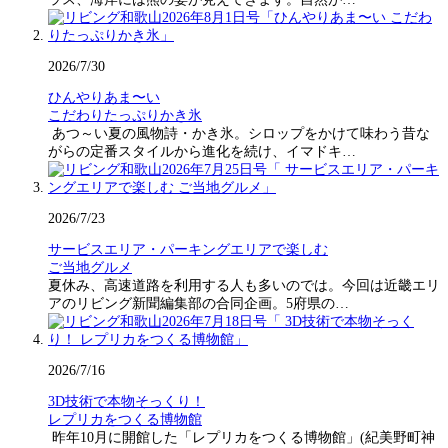
2026/7/30
ひんやりあま〜い
こだわりたっぷりかき氷
あつ～い夏の風物詩・かき氷。シロップをかけて味わう昔な
がらの定番スタイルから進化を続け、イマドキ…
2026/7/23
サービスエリア・パーキングエリアで楽しむ
ご当地グルメ
夏休み、高速道路を利用する人も多いのでは。今回は近畿エリ
アのリビング新聞編集部の合同企画。5府県の…
2026/7/16
3D技術で本物そっくり！
レプリカをつくる博物館
昨年10月に開館した「レプリカをつくる博物館」(紀美野町神