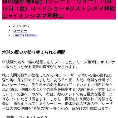
猿の惑星 聖戦記（グレート・ウォー） 10月
13日（金）ロードショー ■ジストシネマ和歌
山 ■イオンシネマ和歌山
2017/10/12
コーナー
Cinema Preview
地球の歴史が塗り替えられる瞬間
SF映画の名作「猿の惑星」をリブートしたシリーズ第3弾。オリジナ
ル版へとつながる衝撃の真実が明かされます。
猿と人間の戦争が勃発してから2年。シーザーが率いる猿の群れは、
森の奥に身を潜めていました。ある日の夜、人間に奇襲を仕掛けら
れたシーザーは、妻と息子の命を奪われてしまいます。憎悪にから
れた彼は、仲間と供に人間の軍隊を統率する“大佐”を追う復讐（ふく
しゅう）の旅へ。やがて一行は、敵のアジトである巨大な要塞（よ
うさい）にたどり着きます。しかし、復讐心に支配されて冷静さを
失い、捕らえられてしまうシーザー。絶体絶命の状況の中、シーザ
ーは大切な仲間を“希望の地”へ導くため、命がけの行動に出ます。
監督
マット・リーヴス