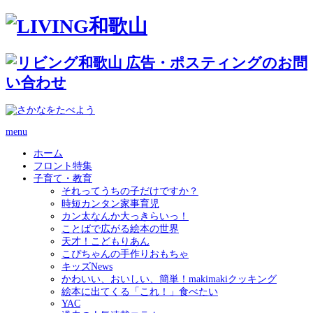
menu
ホーム
フロント特集
子育て・教育
それってうちの子だけですか？
時短カンタン家事育児
カン太なんか大っきらいっ！
ことばで広がる絵本の世界
天才！こどもりあん
こぴちゃんの手作りおもちゃ
キッズNews
かわいい、おいしい、簡単！makimakiクッキング
絵本に出てくる「これ！」食べたい
YAC