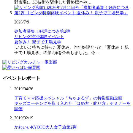
野市場)。3D技術を駆使した骨格標本や…
2026/7/9
参加者募集！好評につき第2弾
リビング特別体験イベント
夏休み！ 親子で工場見学
いよいよ待ちに待った夏休み。昨年好評だった「夏休み！ 親
子で工場見学」の第2弾を企画しました。今…
イベントレポート
2019/04/26
子育てママ応援スペシャル「ちゃぁるず」の特集連動企画
キッズコーチングを取り入れた「ほめ方・叱り方」セミナーを
開催
2019/02/19
かわいいKYOTO大人女子旅第2弾