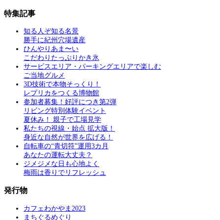
特集記事
知る人ぞ知る名景
勝手に紀州穴場遺産
ひんやりあま〜い
こだわりたっぷりかき氷
サービスエリア・パーキングエリアで楽しむ
ご当地グルメ
3D技術で本物そっくり！
レプリカをつくる博物館
参加者募集！好評につき第2弾
リビング特別体験イベント
夏休み！ 親子で工場見学
私たちの視線・始点 拡大版！
身近な自然が世界を広げる！
自転車の“青切符”運用3カ月
あなたの運転大丈夫？
ジメジメな日も心地よく
梅雨は香りでリフレッシュ
発行物
カフェわかやま2023
まちぐるめぐり