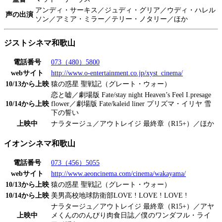
アンディ・サーキス／ジュディ・グリア／ウディ・ハレル
声の出演
ソン／アミア・ミラー／テリー・ノタリー／ほか
ジストシネマ和歌山
電話番号
073（480）5800
webサイト
http://www.o-entertainment.co.jp/xyst_cinema/
10/13から上映
猿の惑星 聖戦記（グレート・ウォー）
恋と嘘／劇場版 Fate/stay night Heaven’s Feel I.presage
10/14から上映
flower／劇場版 Fate/kaleid liner プリズマ・イリヤ 雪
下の誓い
上映中
ナラタージュ／アウトレイジ 最終章（R15+）／ほか
イオンシネマ和歌山
電話番号
073（456）5055
webサイト
http://www.aeoncinema.com/cinema/wakayama/
10/13から上映
猿の惑星 聖戦記（グレート・ウォー）
10/14から上映
美男高校地球防衛部LOVE ! LOVE ! LOVE !
ナラタージュ／アウトレイジ 最終章（R15+）／アヤ
上映中
メくんののんびり肉食日誌／僕のワンダフル・ライ