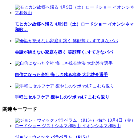
モヒカン故郷へ帰る 4月9日（土）ロードショー イオンシネマ
和歌…
会話が絶えない家庭を築く 笑顔輝く､すてきなパパ
自信になった全社 悔しさ残る地決 大北啓介選手
手軽にセルフケア 癒やしのツボ vol.7 こむら返り
関連キーワード
ジョン・ウィック パラベラム （R15+）