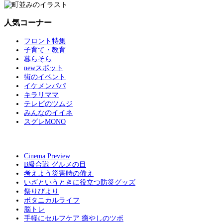
人気コーナー
フロント特集
子育て・教育
暮らそら
newスポット
街のイベント
イケメンパパ
キラリママ
テレビのツムジ
みんなのイイネ
スグレMONO
Cinema Preview
B級合戦 グルメの目
考えよう災害時の備え
いざというときに役立つ防災グッズ
祭りびより
ボタニカルライフ
脳トレ
手軽にセルフケア 癒やしのツボ