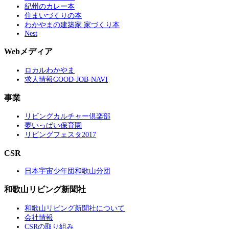
紀州のカレー本
住まいづくりの本
わかやまの建築家 家づくり本
Nest
Webメディア
ロカルわかやま
求人情報GOOD-JOB-NAVI
事業
リビングカルチャー倶楽部
夢いっぱい保育園
リビングフェスタ2017
CSR
日本宇宙少年団和歌山分団
和歌山リビング新聞社
和歌山リビング新聞社について
会社情報
CSRの取り組み