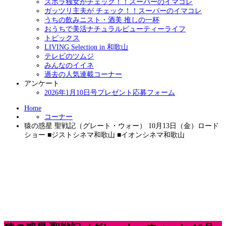
ズボラ独女がチェック！！スーパーのイマコレ
ガッツリ主夫が チェック！！スーパーのイマコレ
うちの飲みニスト・酒美 推しの一杯
おうちで美活ナチュラルビューティーライフ
トピックス
LIVING Selection in 和歌山
テレビのツムジ
みんなのイイネ
過去の人気連載コーナー
アンケート
2026年1月10日号プレゼント応募フォーム
Home
コーナー
猿の惑星 聖戦記（グレート・ウォー） 10月13日（金）ロード
ショー ■ジストシネマ和歌山 ■イオンシネマ和歌山