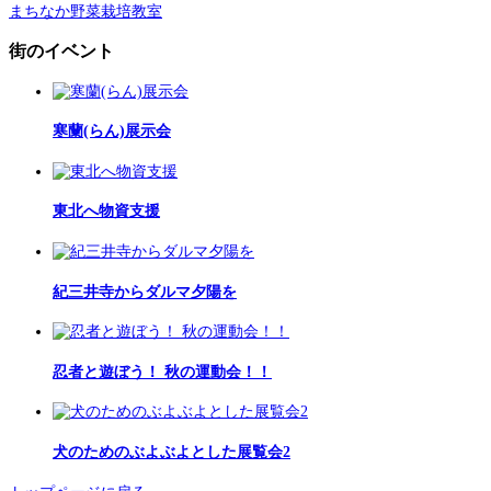
まちなか野菜栽培教室
街のイベント
寒蘭(らん)展示会
東北へ物資支援
紀三井寺からダルマ夕陽を
忍者と遊ぼう！ 秋の運動会！！
犬のためのぶよぶよとした展覧会2