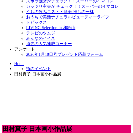
ズボラ独女がチェック！！スーパーのイマコレ
ガッツリ主夫が チェック！！スーパーのイマコレ
うちの飲みニスト・酒美 推しの一杯
おうちで美活ナチュラルビューティーライフ
トピックス
LIVING Selection in 和歌山
テレビのツムジ
みんなのイイネ
過去の人気連載コーナー
アンケート
2026年1月10日号プレゼント応募フォーム
Home
街のイベント
田村真子 日本画小作品展
田村真子 日本画小作品展