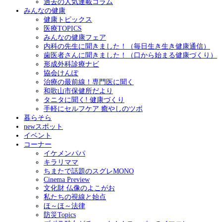
過去の人気連載コラム
みんなの健康
健康トピックス
医療TOPICS
みんなの健康フェア
内科の先生に聞きました！（毎日生き生き健康通信）
歯医者さんに聞きました！（口から始まる健康づくり）
形成外科診療ナビ
協会けんぽ
治療の最前線！専門医に聞く
和歌山市保健所だより
タニタに聞く! 健康づくり
手軽にセルフケア 癒やしのツボ
暮らそら
newスポット
イベント
コーナー
イケメンパパ
キラリママ
ちまたで話題のスグレMONO
Cinema Preview
文化財 仏像のよこがお
私たちの視線と始点
ほ～ほ～法律
防災Topics