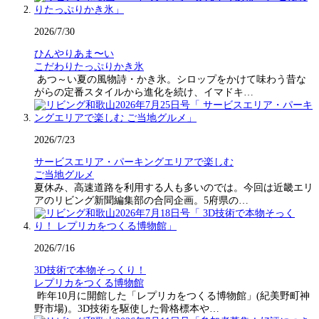
2026/7/30
ひんやりあま〜い
こだわりたっぷりかき氷
あつ～い夏の風物詩・かき氷。シロップをかけて味わう昔な
がらの定番スタイルから進化を続け、イマドキ…
2026/7/23
サービスエリア・パーキングエリアで楽しむ
ご当地グルメ
夏休み、高速道路を利用する人も多いのでは。今回は近畿エリ
アのリビング新聞編集部の合同企画。5府県の…
2026/7/16
3D技術で本物そっくり！
レプリカをつくる博物館
昨年10月に開館した「レプリカをつくる博物館」(紀美野町神
野市場)。3D技術を駆使した骨格標本や…