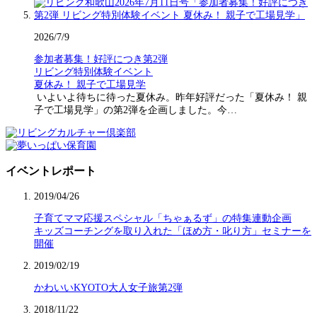
2026/7/9
参加者募集！好評につき第2弾
リビング特別体験イベント
夏休み！ 親子で工場見学
いよいよ待ちに待った夏休み。昨年好評だった「夏休み！ 親
子で工場見学」の第2弾を企画しました。今…
イベントレポート
2019/04/26
子育てママ応援スペシャル「ちゃぁるず」の特集連動企画
キッズコーチングを取り入れた「ほめ方・叱り方」セミナーを
開催
2019/02/19
かわいいKYOTO大人女子旅第2弾
2018/11/22