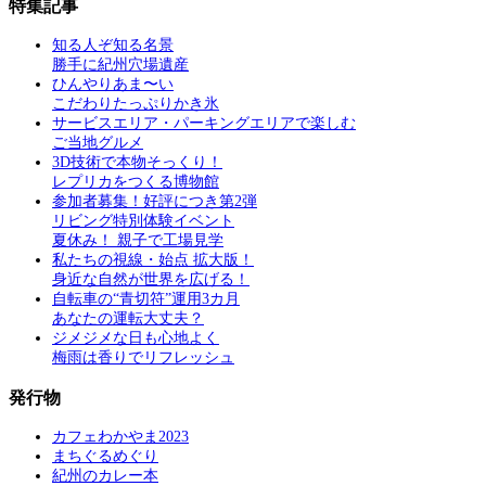
特集記事
知る人ぞ知る名景
勝手に紀州穴場遺産
ひんやりあま〜い
こだわりたっぷりかき氷
サービスエリア・パーキングエリアで楽しむ
ご当地グルメ
3D技術で本物そっくり！
レプリカをつくる博物館
参加者募集！好評につき第2弾
リビング特別体験イベント
夏休み！ 親子で工場見学
私たちの視線・始点 拡大版！
身近な自然が世界を広げる！
自転車の“青切符”運用3カ月
あなたの運転大丈夫？
ジメジメな日も心地よく
梅雨は香りでリフレッシュ
発行物
カフェわかやま2023
まちぐるめぐり
紀州のカレー本