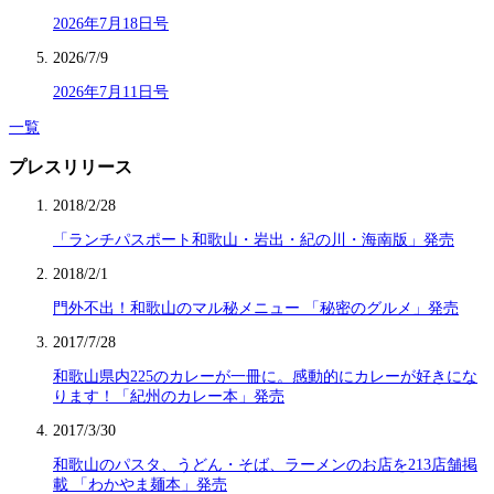
2026年7月18日号
2026/7/9
2026年7月11日号
一覧
プレスリリース
2018/2/28
「ランチパスポート和歌山・岩出・紀の川・海南版」発売
2018/2/1
門外不出！和歌山のマル秘メニュー 「秘密のグルメ」発売
2017/7/28
和歌山県内225のカレーが一冊に。感動的にカレーが好きにな
ります！「紀州のカレー本」発売
2017/3/30
和歌山のパスタ、うどん・そば、ラーメンのお店を213店舗掲
載 「わかやま麺本」発売