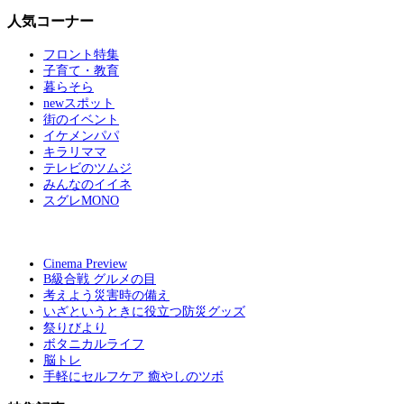
人気コーナー
フロント特集
子育て・教育
暮らそら
newスポット
街のイベント
イケメンパパ
キラリママ
テレビのツムジ
みんなのイイネ
スグレMONO
Cinema Preview
B級合戦 グルメの目
考えよう災害時の備え
いざというときに役立つ防災グッズ
祭りびより
ボタニカルライフ
脳トレ
手軽にセルフケア 癒やしのツボ