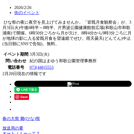
2026/2/26
街のイベント
ひな祭の夜に夜空を見上げてみませんか。「皆既月食観察会」が、3
月3日(火)午後6時半～8時半、片男波公園健康館前広場(和歌山市和歌
浦南)で開催。6時50分ごろから月が欠け、8時4分から9時3分ごろに月
が地球の影に入る皆既月食を望遠鏡でぜひ。雨天曇天(どんてん)中止
(当日朝にSNSで告知)。無料。
イベント期間
3月3日(火)
問い合わせ
紀の国はまゆう和歌公園管理事務所
電話番号
073(446)5553
2月20日現在の情報です
Post
Save
春の大祭 雛(ひな)祭
放送局の要
オートノミーって？