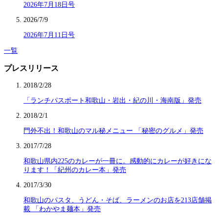
2026年7月18日号
2026/7/9
2026年7月11日号
一覧
プレスリリース
2018/2/28
「ランチパスポート和歌山・岩出・紀の川・海南版」発売
2018/2/1
門外不出！和歌山のマル秘メニュー 「秘密のグルメ」発売
2017/7/28
和歌山県内225のカレーが一冊に。感動的にカレーが好きにな
ります！「紀州のカレー本」発売
2017/3/30
和歌山のパスタ、うどん・そば、ラーメンのお店を213店舗掲
載 「わかやま麺本」発売