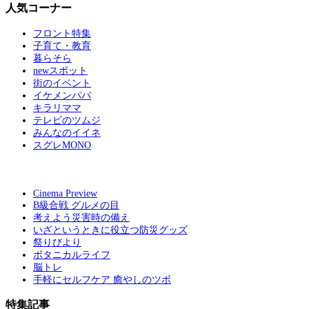
人気コーナー
フロント特集
子育て・教育
暮らそら
newスポット
街のイベント
イケメンパパ
キラリママ
テレビのツムジ
みんなのイイネ
スグレMONO
Cinema Preview
B級合戦 グルメの目
考えよう災害時の備え
いざというときに役立つ防災グッズ
祭りびより
ボタニカルライフ
脳トレ
手軽にセルフケア 癒やしのツボ
特集記事