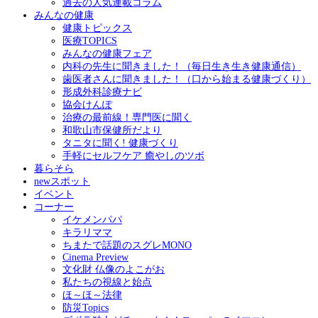
過去の人気連載コラム
みんなの健康
健康トピックス
医療TOPICS
みんなの健康フェア
内科の先生に聞きました！（毎日生き生き健康通信）
歯医者さんに聞きました！（口から始まる健康づくり）
形成外科診療ナビ
協会けんぽ
治療の最前線！専門医に聞く
和歌山市保健所だより
タニタに聞く! 健康づくり
手軽にセルフケア 癒やしのツボ
暮らそら
newスポット
イベント
コーナー
イケメンパパ
キラリママ
ちまたで話題のスグレMONO
Cinema Preview
文化財 仏像のよこがお
私たちの視線と始点
ほ～ほ～法律
防災Topics