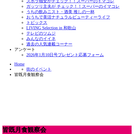
ズボラ独女がチェック！！スーパーのイマコレ
ガッツリ主夫が チェック！！スーパーのイマコレ
うちの飲みニスト・酒美 推しの一杯
おうちで美活ナチュラルビューティーライフ
トピックス
LIVING Selection in 和歌山
テレビのツムジ
みんなのイイネ
過去の人気連載コーナー
アンケート
2026年1月10日号プレゼント応募フォーム
Home
街のイベント
皆既月食観察会
皆既月食観察会