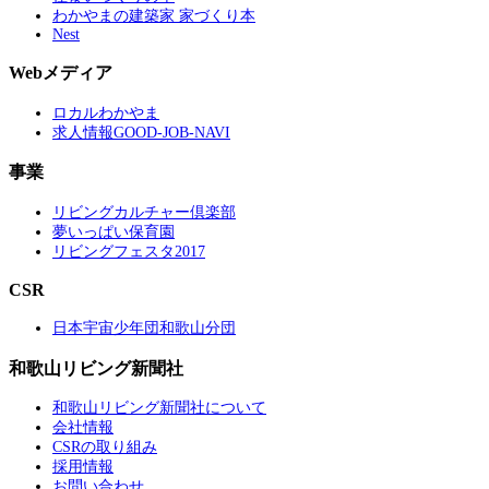
わかやまの建築家 家づくり本
Nest
Webメディア
ロカルわかやま
求人情報GOOD-JOB-NAVI
事業
リビングカルチャー倶楽部
夢いっぱい保育園
リビングフェスタ2017
CSR
日本宇宙少年団和歌山分団
和歌山リビング新聞社
和歌山リビング新聞社について
会社情報
CSRの取り組み
採用情報
お問い合わせ