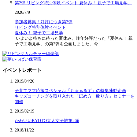
2026/7/9
参加者募集！好評につき第2弾
リビング特別体験イベント
夏休み！ 親子で工場見学
いよいよ待ちに待った夏休み。昨年好評だった「夏休み！ 親
子で工場見学」の第2弾を企画しました。今…
イベントレポート
2019/04/26
子育てママ応援スペシャル「ちゃぁるず」の特集連動企画
キッズコーチングを取り入れた「ほめ方・叱り方」セミナーを
開催
2019/02/19
かわいいKYOTO大人女子旅第2弾
2018/11/22