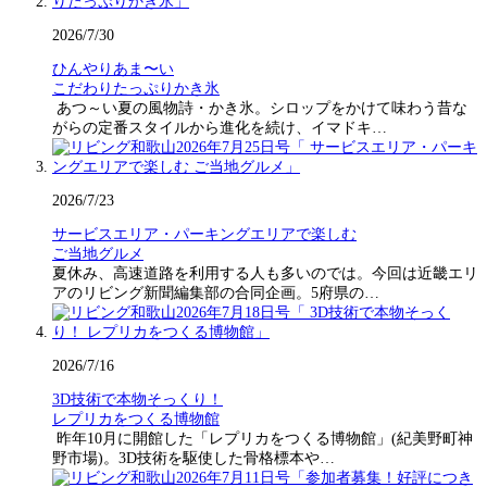
2026/7/30
ひんやりあま〜い
こだわりたっぷりかき氷
あつ～い夏の風物詩・かき氷。シロップをかけて味わう昔な
がらの定番スタイルから進化を続け、イマドキ…
2026/7/23
サービスエリア・パーキングエリアで楽しむ
ご当地グルメ
夏休み、高速道路を利用する人も多いのでは。今回は近畿エリ
アのリビング新聞編集部の合同企画。5府県の…
2026/7/16
3D技術で本物そっくり！
レプリカをつくる博物館
昨年10月に開館した「レプリカをつくる博物館」(紀美野町神
野市場)。3D技術を駆使した骨格標本や…