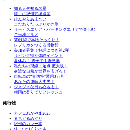
知る人ぞ知る名景
勝手に紀州穴場遺産
ひんやりあま〜い
こだわりたっぷりかき氷
サービスエリア・パーキングエリアで楽しむ
ご当地グルメ
3D技術で本物そっくり！
レプリカをつくる博物館
参加者募集！好評につき第2弾
リビング特別体験イベント
夏休み！ 親子で工場見学
私たちの視線・始点 拡大版！
身近な自然が世界を広げる！
自転車の“青切符”運用3カ月
あなたの運転大丈夫？
ジメジメな日も心地よく
梅雨は香りでリフレッシュ
発行物
カフェわかやま2023
まちぐるめぐり
紀州のカレー本
住まいづくりの本