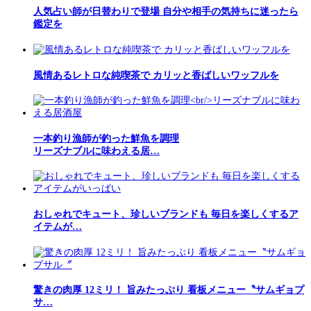
人気占い師が日替わりで登場 自分や相手の気持ちに迷ったら
鑑定を
風情あるレトロな純喫茶で カリッと香ばしいワッフルを
一本釣り漁師が釣った鮮魚を調理
リーズナブルに味わえる居…
おしゃれでキュート、珍しいブランドも 毎日を楽しくするア
イテムが…
驚きの肉厚 12ミリ！ 旨みたっぷり 看板メニュー〝サムギョプ
サ…