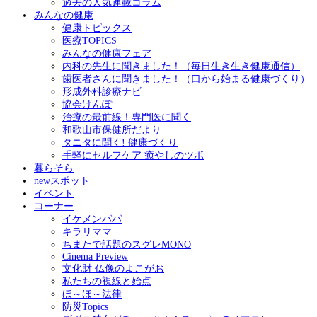
過去の人気連載コラム
みんなの健康
健康トピックス
医療TOPICS
みんなの健康フェア
内科の先生に聞きました！（毎日生き生き健康通信）
歯医者さんに聞きました！（口から始まる健康づくり）
形成外科診療ナビ
協会けんぽ
治療の最前線！専門医に聞く
和歌山市保健所だより
タニタに聞く! 健康づくり
手軽にセルフケア 癒やしのツボ
暮らそら
newスポット
イベント
コーナー
イケメンパパ
キラリママ
ちまたで話題のスグレMONO
Cinema Preview
文化財 仏像のよこがお
私たちの視線と始点
ほ～ほ～法律
防災Topics