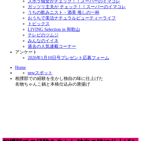
ズボラ独女がチェック！！スーパーのイマコレ
ガッツリ主夫が チェック！！スーパーのイマコレ
うちの飲みニスト・酒美 推しの一杯
おうちで美活ナチュラルビューティーライフ
トピックス
LIVING Selection in 和歌山
テレビのツムジ
みんなのイイネ
過去の人気連載コーナー
アンケート
2026年1月10日号プレゼント応募フォーム
Home
newスポット
相撲部での経験を生かし独自の味に仕上げた
名物ちゃんこ鍋と本格仕込みの唐揚げ