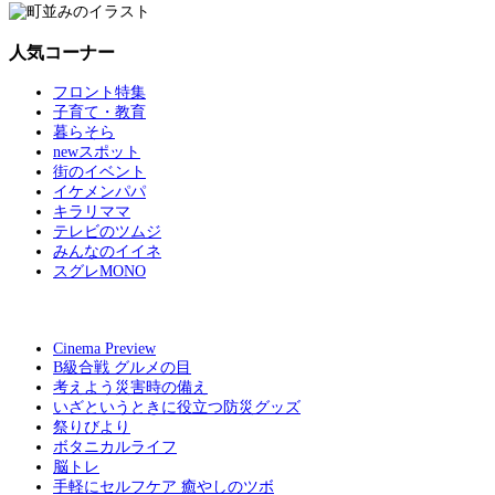
人気コーナー
フロント特集
子育て・教育
暮らそら
newスポット
街のイベント
イケメンパパ
キラリママ
テレビのツムジ
みんなのイイネ
スグレMONO
Cinema Preview
B級合戦 グルメの目
考えよう災害時の備え
いざというときに役立つ防災グッズ
祭りびより
ボタニカルライフ
脳トレ
手軽にセルフケア 癒やしのツボ