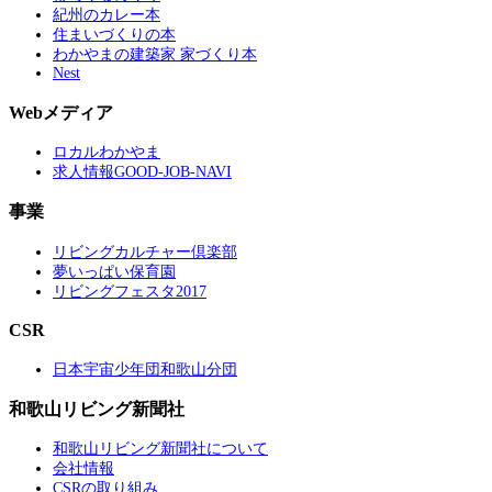
紀州のカレー本
住まいづくりの本
わかやまの建築家 家づくり本
Nest
Webメディア
ロカルわかやま
求人情報GOOD-JOB-NAVI
事業
リビングカルチャー倶楽部
夢いっぱい保育園
リビングフェスタ2017
CSR
日本宇宙少年団和歌山分団
和歌山リビング新聞社
和歌山リビング新聞社について
会社情報
CSRの取り組み