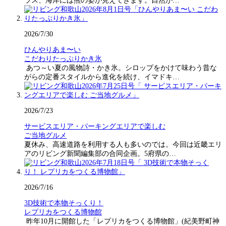
ラス、海岸には熊の姿が見えてきます。自然が…
2026/7/30
ひんやりあま〜い
こだわりたっぷりかき氷
あつ～い夏の風物詩・かき氷。シロップをかけて味わう昔な
がらの定番スタイルから進化を続け、イマドキ…
2026/7/23
サービスエリア・パーキングエリアで楽しむ
ご当地グルメ
夏休み、高速道路を利用する人も多いのでは。今回は近畿エリ
アのリビング新聞編集部の合同企画。5府県の…
2026/7/16
3D技術で本物そっくり！
レプリカをつくる博物館
昨年10月に開館した「レプリカをつくる博物館」(紀美野町神