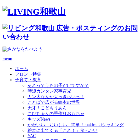
menu
ホーム
フロント特集
子育て・教育
それってうちの子だけですか？
時短カンタン家事育児
カン太なんか大っきらいっ！
ことばで広がる絵本の世界
天才！こどもりあん
こぴちゃんの手作りおもちゃ
キッズNews
かわいい、おいしい、簡単！makimakiクッキング
絵本に出てくる「これ！」食べたい
YAC