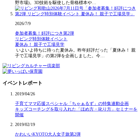
野市場)。3D技術を駆使した骨格標本や…
2026/7/9
参加者募集！好評につき第2弾
リビング特別体験イベント
夏休み！ 親子で工場見学
いよいよ待ちに待った夏休み。昨年好評だった「夏休み！ 親
子で工場見学」の第2弾を企画しました。今…
イベントレポート
2019/04/26
子育てママ応援スペシャル「ちゃぁるず」の特集連動企画
キッズコーチングを取り入れた「ほめ方・叱り方」セミナーを
開催
2019/02/19
かわいいKYOTO大人女子旅第2弾