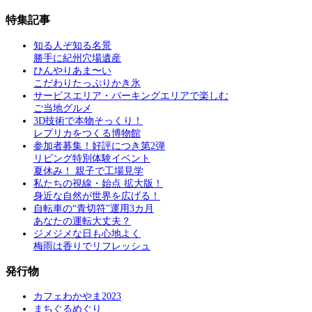
特集記事
知る人ぞ知る名景
勝手に紀州穴場遺産
ひんやりあま〜い
こだわりたっぷりかき氷
サービスエリア・パーキングエリアで楽しむ
ご当地グルメ
3D技術で本物そっくり！
レプリカをつくる博物館
参加者募集！好評につき第2弾
リビング特別体験イベント
夏休み！ 親子で工場見学
私たちの視線・始点 拡大版！
身近な自然が世界を広げる！
自転車の“青切符”運用3カ月
あなたの運転大丈夫？
ジメジメな日も心地よく
梅雨は香りでリフレッシュ
発行物
カフェわかやま2023
まちぐるめぐり