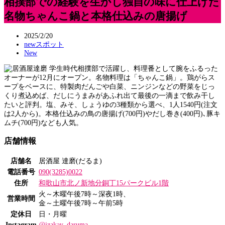
相撲部での経験を生かし独自の味に仕上げた
名物ちゃんこ鍋と本格仕込みの唐揚げ
2025/2/20
newスポット
New
学生時代相撲部で活躍し、料理番として腕をふるった
オーナーが12月にオープン。名物料理は「ちゃんこ鍋」。鶏がらス
ープをベースに、特製肉だんごや白菜、ニンジンなどの野菜をじっ
くり煮込めば、だしにうまみがあふれ出て最後の一滴まで飲み干し
たいと評判。塩、みそ、しょうゆの3種類から選べ、1人1540円(注文
は2人から)。本格仕込みの鳥の唐揚げ(700円)やだし巻き(400円)､豚キ
ムチ(700円)なども人気。
店舗情報
店舗名
居酒屋 達磨(だるま)
電話番号
090(3285)0022
住所
和歌山市北ノ新地分銅丁15パークビル1階
火～木曜午後7時～深夜1時、
営業時間
金～土曜午後7時～午前5時
定休日
日・月曜
Instagram
@izakay_daruma