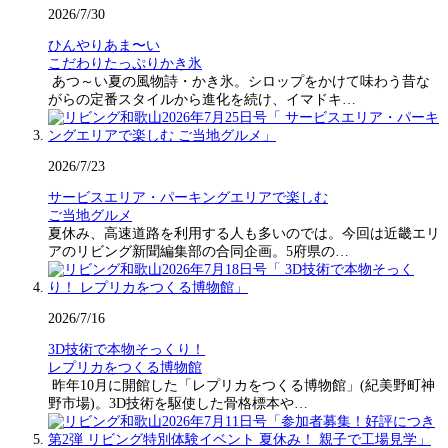
2026/7/30
ひんやりあま〜い
こだわりたっぷりかき氷
あつ～い夏の風物詩・かき氷。シロップをかけて味わう昔な
がらの定番スタイルから進化を続け、イマドキ…
2026/7/23
サービスエリア・パーキングエリアで楽しむ
ご当地グルメ
夏休み、高速道路を利用する人も多いのでは。今回は近畿エリ
アのリビング新聞編集部の合同企画。5府県の…
2026/7/16
3D技術で本物そっくり！
レプリカをつくる博物館
昨年10月に開館した「レプリカをつくる博物館」(紀美野町神
野市場)。3D技術を駆使した骨格標本や…