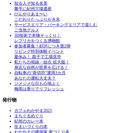
知る人ぞ知る名景
勝手に紀州穴場遺産
ひんやりあま〜い
こだわりたっぷりかき氷
サービスエリア・パーキングエリアで楽しむ
ご当地グルメ
3D技術で本物そっくり！
レプリカをつくる博物館
参加者募集！好評につき第2弾
リビング特別体験イベント
夏休み！ 親子で工場見学
私たちの視線・始点 拡大版！
身近な自然が世界を広げる！
自転車の“青切符”運用3カ月
あなたの運転大丈夫？
ジメジメな日も心地よく
梅雨は香りでリフレッシュ
発行物
カフェわかやま2023
まちぐるめぐり
紀州のカレー本
住まいづくりの本
わかやまの建築家 家づくり本