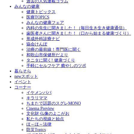
過去の人気連載コラム
みんなの健康
健康トピックス
医療TOPICS
みんなの健康フェア
内科の先生に聞きました！（毎日生き生き健康通信）
歯医者さんに聞きました！（口から始まる健康づくり）
形成外科診療ナビ
協会けんぽ
治療の最前線！専門医に聞く
和歌山市保健所だより
タニタに聞く! 健康づくり
手軽にセルフケア 癒やしのツボ
暮らそら
newスポット
イベント
コーナー
イケメンパパ
キラリママ
ちまたで話題のスグレMONO
Cinema Preview
文化財 仏像のよこがお
私たちの視線と始点
ほ～ほ～法律
防災Topics