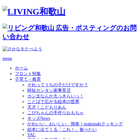
menu
ホーム
フロント特集
子育て・教育
それってうちの子だけですか？
時短カンタン家事育児
カン太なんか大っきらいっ！
ことばで広がる絵本の世界
天才！こどもりあん
こぴちゃんの手作りおもちゃ
キッズNews
かわいい、おいしい、簡単！makimakiクッキング
絵本に出てくる「これ！」食べたい
YAC