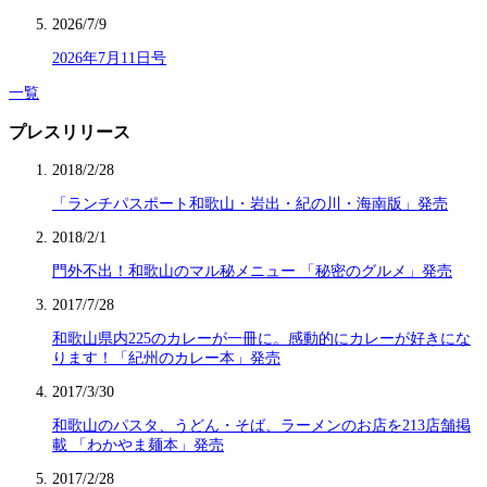
2026/7/9
2026年7月11日号
一覧
プレスリリース
2018/2/28
「ランチパスポート和歌山・岩出・紀の川・海南版」発売
2018/2/1
門外不出！和歌山のマル秘メニュー 「秘密のグルメ」発売
2017/7/28
和歌山県内225のカレーが一冊に。感動的にカレーが好きにな
ります！「紀州のカレー本」発売
2017/3/30
和歌山のパスタ、うどん・そば、ラーメンのお店を213店舗掲
載 「わかやま麺本」発売
2017/2/28