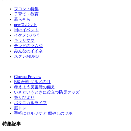
フロント特集
子育て・教育
暮らそら
newスポット
街のイベント
イケメンパパ
キラリママ
テレビのツムジ
みんなのイイネ
スグレMONO
Cinema Preview
B級合戦 グルメの目
考えよう災害時の備え
いざというときに役立つ防災グッズ
祭りびより
ボタニカルライフ
脳トレ
手軽にセルフケア 癒やしのツボ
特集記事