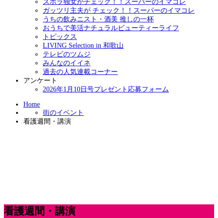
ズボラ独女がチェック！！スーパーのイマコレ
ガッツリ主夫が チェック！！スーパーのイマコレ
うちの飲みニスト・酒美 推しの一杯
おうちで美活ナチュラルビューティーライフ
トピックス
LIVING Selection in 和歌山
テレビのツムジ
みんなのイイネ
過去の人気連載コーナー
アンケート
2026年1月10日号プレゼント応募フォーム
Home
街のイベント
看護週間・講演
看護週間・講演