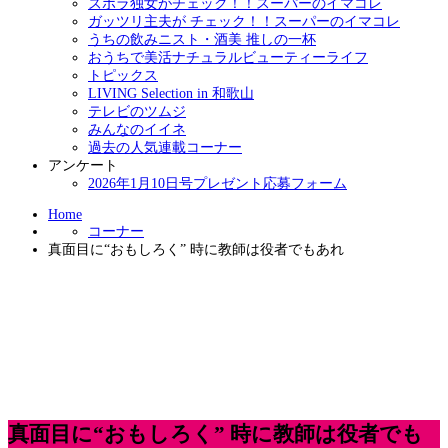
ズボラ独女がチェック！！スーパーのイマコレ
ガッツリ主夫が チェック！！スーパーのイマコレ
うちの飲みニスト・酒美 推しの一杯
おうちで美活ナチュラルビューティーライフ
トピックス
LIVING Selection in 和歌山
テレビのツムジ
みんなのイイネ
過去の人気連載コーナー
アンケート
2026年1月10日号プレゼント応募フォーム
Home
コーナー
真面目に“おもしろく” 時に教師は役者でもあれ
真面目に“おもしろく” 時に教師は役者でも