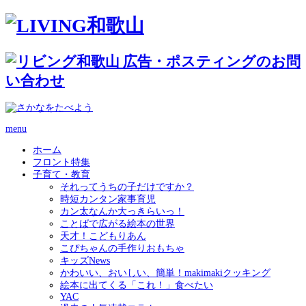
menu
ホーム
フロント特集
子育て・教育
それってうちの子だけですか？
時短カンタン家事育児
カン太なんか大っきらいっ！
ことばで広がる絵本の世界
天才！こどもりあん
こぴちゃんの手作りおもちゃ
キッズNews
かわいい、おいしい、簡単！makimakiクッキング
絵本に出てくる「これ！」食べたい
YAC