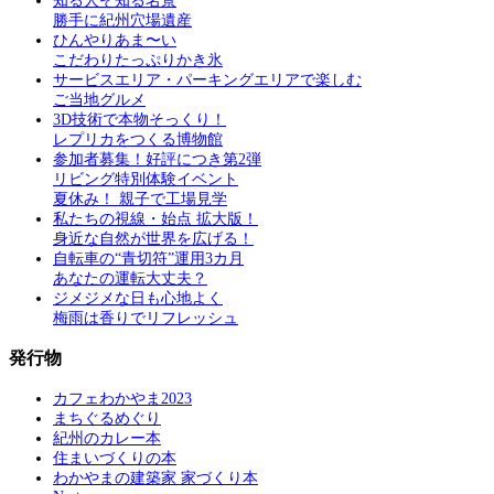
知る人ぞ知る名景
勝手に紀州穴場遺産
ひんやりあま〜い
こだわりたっぷりかき氷
サービスエリア・パーキングエリアで楽しむ
ご当地グルメ
3D技術で本物そっくり！
レプリカをつくる博物館
参加者募集！好評につき第2弾
リビング特別体験イベント
夏休み！ 親子で工場見学
私たちの視線・始点 拡大版！
身近な自然が世界を広げる！
自転車の“青切符”運用3カ月
あなたの運転大丈夫？
ジメジメな日も心地よく
梅雨は香りでリフレッシュ
発行物
カフェわかやま2023
まちぐるめぐり
紀州のカレー本
住まいづくりの本
わかやまの建築家 家づくり本