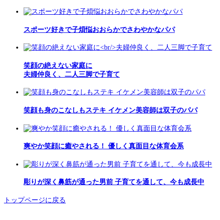
スポーツ好きで子煩悩おおらかでさわやかなパパ
笑顔の絶えない家庭に
夫婦仲良く、二人三脚で子育て
笑顔も身のこなしもステキ イケメン美容師は双子のパパ
爽やか笑顔に癒やされる！ 優しく真面目な体育会系
彫りが深く鼻筋が通った男前 子育てを通して、今も成長中
トップページに戻る