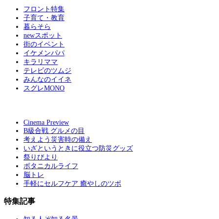
フロント特集
子育て・教育
暮らそら
newスポット
街のイベント
イケメンパパ
キラリママ
テレビのツムジ
みんなのイイネ
スグレMONO
Cinema Preview
B級合戦 グルメの目
考えよう災害時の備え
いざというときに役立つ防災グッズ
祭りびより
ボタニカルライフ
脳トレ
手軽にセルフケア 癒やしのツボ
特集記事