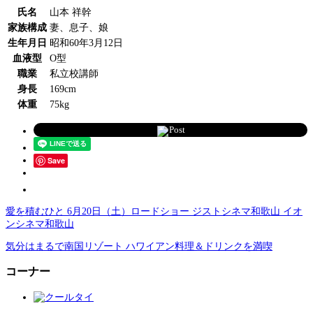
氏名
山本 祥幹
家族構成
妻、息子、娘
生年月日
昭和60年3月12日
血液型
O型
職業
私立校講師
身長
169cm
体重
75kg
Post
Save
愛を積むひと 6月20日（土）ロードショー ジストシネマ和歌山 イオ
ンシネマ和歌山
気分はまるで南国リゾート ハワイアン料理＆ドリンクを満喫
コーナー