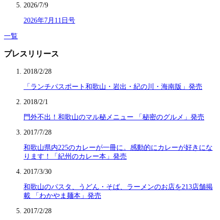
2026/7/9
2026年7月11日号
一覧
プレスリリース
2018/2/28
「ランチパスポート和歌山・岩出・紀の川・海南版」発売
2018/2/1
門外不出！和歌山のマル秘メニュー 「秘密のグルメ」発売
2017/7/28
和歌山県内225のカレーが一冊に。感動的にカレーが好きにな
ります！「紀州のカレー本」発売
2017/3/30
和歌山のパスタ、うどん・そば、ラーメンのお店を213店舗掲
載 「わかやま麺本」発売
2017/2/28