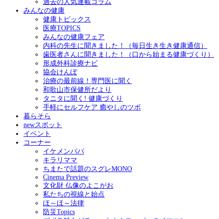
過去の人気連載コラム
みんなの健康
健康トピックス
医療TOPICS
みんなの健康フェア
内科の先生に聞きました！（毎日生き生き健康通信）
歯医者さんに聞きました！（口から始まる健康づくり）
形成外科診療ナビ
協会けんぽ
治療の最前線！専門医に聞く
和歌山市保健所だより
タニタに聞く! 健康づくり
手軽にセルフケア 癒やしのツボ
暮らそら
newスポット
イベント
コーナー
イケメンパパ
キラリママ
ちまたで話題のスグレMONO
Cinema Preview
文化財 仏像のよこがお
私たちの視線と始点
ほ～ほ～法律
防災Topics