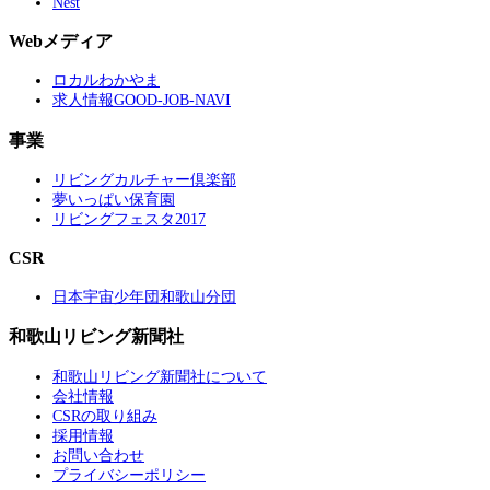
Nest
Webメディア
ロカルわかやま
求人情報GOOD-JOB-NAVI
事業
リビングカルチャー倶楽部
夢いっぱい保育園
リビングフェスタ2017
CSR
日本宇宙少年団和歌山分団
和歌山リビング新聞社
和歌山リビング新聞社について
会社情報
CSRの取り組み
採用情報
お問い合わせ
プライバシーポリシー