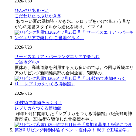
2026/7/30
ひんやりあま〜い
こだわりたっぷりかき氷
あつ～い夏の風物詩・かき氷。シロップをかけて味わう昔な
がらの定番スタイルから進化を続け、イマドキ…
2026/7/23
サービスエリア・パーキングエリアで楽しむ
ご当地グルメ
夏休み、高速道路を利用する人も多いのでは。今回は近畿エリ
アのリビング新聞編集部の合同企画。5府県の…
2026/7/16
3D技術で本物そっくり！
レプリカをつくる博物館
昨年10月に開館した「レプリカをつくる博物館」(紀美野町神
野市場)。3D技術を駆使した骨格標本や…