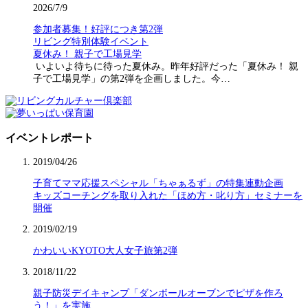
2026/7/9
参加者募集！好評につき第2弾
リビング特別体験イベント
夏休み！ 親子で工場見学
いよいよ待ちに待った夏休み。昨年好評だった「夏休み！ 親
子で工場見学」の第2弾を企画しました。今…
イベントレポート
2019/04/26
子育てママ応援スペシャル「ちゃぁるず」の特集連動企画
キッズコーチングを取り入れた「ほめ方・叱り方」セミナーを
開催
2019/02/19
かわいいKYOTO大人女子旅第2弾
2018/11/22
親子防災デイキャンプ「ダンボールオーブンでピザを作ろ
う！」を実施