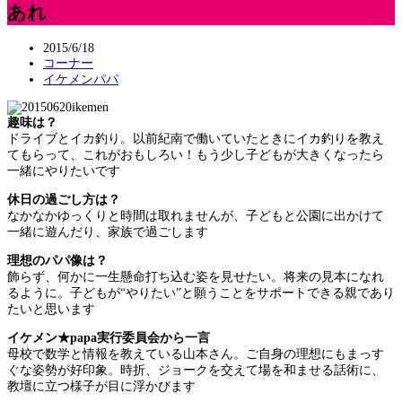
あれ
2015/6/18
コーナー
イケメンパパ
趣味は？
ドライブとイカ釣り。以前紀南で働いていたときにイカ釣りを教え
てもらって、これがおもしろい！もう少し子どもが大きくなったら
一緒にやりたいです
休日の過ごし方は？
なかなかゆっくりと時間は取れませんが、子どもと公園に出かけて
一緒に遊んだり、家族で過ごします
理想のパパ像は？
飾らず、何かに一生懸命打ち込む姿を見せたい。将来の見本になれ
るように。子どもが“やりたい”と願うことをサポートできる親であり
たいと思います
イケメン★papa実行委員会から一言
母校で数学と情報を教えている山本さん。ご自身の理想にもまっす
ぐな姿勢が好印象。時折、ジョークを交えて場を和ませる話術に、
教壇に立つ様子が目に浮かびます