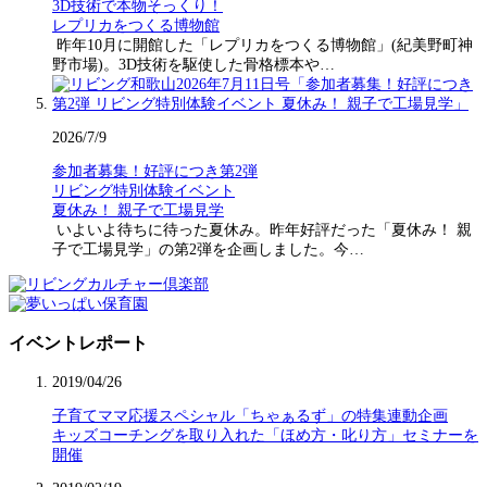
3D技術で本物そっくり！
レプリカをつくる博物館
昨年10月に開館した「レプリカをつくる博物館」(紀美野町神
野市場)。3D技術を駆使した骨格標本や…
2026/7/9
参加者募集！好評につき第2弾
リビング特別体験イベント
夏休み！ 親子で工場見学
いよいよ待ちに待った夏休み。昨年好評だった「夏休み！ 親
子で工場見学」の第2弾を企画しました。今…
イベントレポート
2019/04/26
子育てママ応援スペシャル「ちゃぁるず」の特集連動企画
キッズコーチングを取り入れた「ほめ方・叱り方」セミナーを
開催