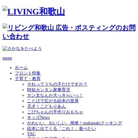
menu
ホーム
フロント特集
子育て・教育
それってうちの子だけですか？
時短カンタン家事育児
カン太なんか大っきらいっ！
ことばで広がる絵本の世界
天才！こどもりあん
こぴちゃんの手作りおもちゃ
キッズNews
かわいい、おいしい、簡単！makimakiクッキング
絵本に出てくる「これ！」食べたい
YAC