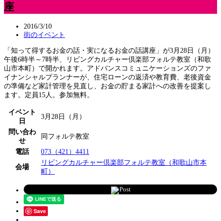
座
2016/3/10
街のイベント
「知って得するお金の話・実になるお金の話講座」が3月28日（月）
午後6時半～7時半、リビングカルチャー倶楽部フォルテ教室（和歌
山市本町）で開かれます。アドバンスコミュニケーションズのファ
イナンシャルプランナーが、住宅ローンの返済や教育費、老後資金
の準備など家計管理を見直し、お金の貯まる家計への改善を提案し
ます。定員15人。参加無料。
イベント
3月28日（月）
日
問い合わ
同フォルテ教室
せ
電話
073（421）4411
リビングカルチャー倶楽部フォルテ教室（和歌山市本
会場
町）
Post
Save