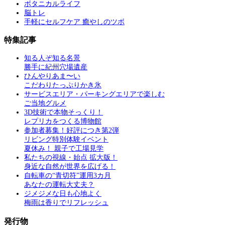
ボタニカルライフ
脳トレ
手軽にセルフケア 癒やしのツボ
特集記事
知る人ぞ知る名景
勝手に紀州穴場遺産
ひんやりあま〜い
こだわりたっぷりかき氷
サービスエリア・パーキングエリアで楽しむ
ご当地グルメ
3D技術で本物そっくり！
レプリカをつくる博物館
参加者募集！好評につき第2弾
リビング特別体験イベント
夏休み！ 親子で工場見学
私たちの視線・始点 拡大版！
身近な自然が世界を広げる！
自転車の“青切符”運用3カ月
あなたの運転大丈夫？
ジメジメな日も心地よく
梅雨は香りでリフレッシュ
発行物