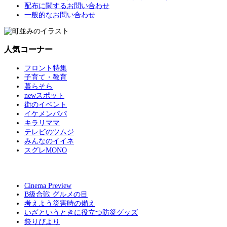
配布に関するお問い合わせ
一般的なお問い合わせ
人気コーナー
フロント特集
子育て・教育
暮らそら
newスポット
街のイベント
イケメンパパ
キラリママ
テレビのツムジ
みんなのイイネ
スグレMONO
Cinema Preview
B級合戦 グルメの目
考えよう災害時の備え
いざというときに役立つ防災グッズ
祭りびより