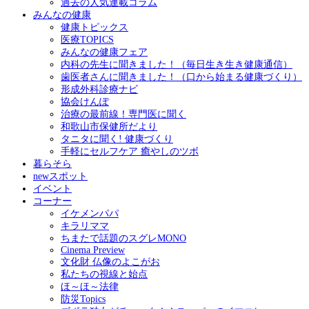
過去の人気連載コラム
みんなの健康
健康トピックス
医療TOPICS
みんなの健康フェア
内科の先生に聞きました！（毎日生き生き健康通信）
歯医者さんに聞きました！（口から始まる健康づくり）
形成外科診療ナビ
協会けんぽ
治療の最前線！専門医に聞く
和歌山市保健所だより
タニタに聞く! 健康づくり
手軽にセルフケア 癒やしのツボ
暮らそら
newスポット
イベント
コーナー
イケメンパパ
キラリママ
ちまたで話題のスグレMONO
Cinema Preview
文化財 仏像のよこがお
私たちの視線と始点
ほ～ほ～法律
防災Topics