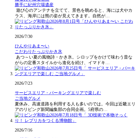
勝手に紀州穴場遺産
遊び心のアンテナを立てて、景色を眺めると、海には犬やカ
ラス、海岸には熊の姿が見えてきます。自然が…
2026/7/30
ひんやりあま〜い
こだわりたっぷりかき氷
あつ～い夏の風物詩・かき氷。シロップをかけて味わう昔な
がらの定番スタイルから進化を続け、イマドキ…
2026/7/23
サービスエリア・パーキングエリアで楽しむ
ご当地グルメ
夏休み、高速道路を利用する人も多いのでは。今回は近畿エリ
アのリビング新聞編集部の合同企画。5府県の…
2026/7/16