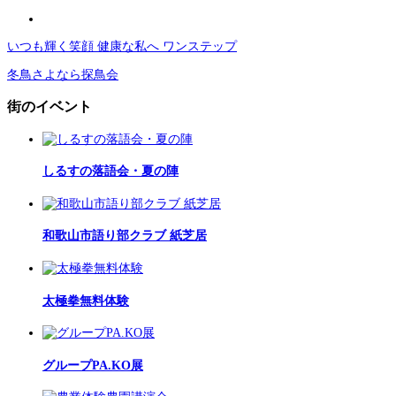
いつも輝く笑顔 健康な私へ ワンステップ
冬鳥さよなら探鳥会
街のイベント
しるすの落語会・夏の陣
和歌山市語り部クラブ 紙芝居
太極拳無料体験
グループPA.KO展