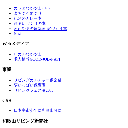
カフェわかやま2023
まちぐるめぐり
紀州のカレー本
住まいづくりの本
わかやまの建築家 家づくり本
Nest
Webメディア
ロカルわかやま
求人情報GOOD-JOB-NAVI
事業
リビングカルチャー倶楽部
夢いっぱい保育園
リビングフェスタ2017
CSR
日本宇宙少年団和歌山分団
和歌山リビング新聞社