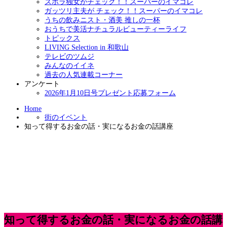
ズボラ独女がチェック！！スーパーのイマコレ
ガッツリ主夫が チェック！！スーパーのイマコレ
うちの飲みニスト・酒美 推しの一杯
おうちで美活ナチュラルビューティーライフ
トピックス
LIVING Selection in 和歌山
テレビのツムジ
みんなのイイネ
過去の人気連載コーナー
アンケート
2026年1月10日号プレゼント応募フォーム
Home
街のイベント
知って得するお金の話・実になるお金の話講座
知って得するお金の話・実になるお金の話講