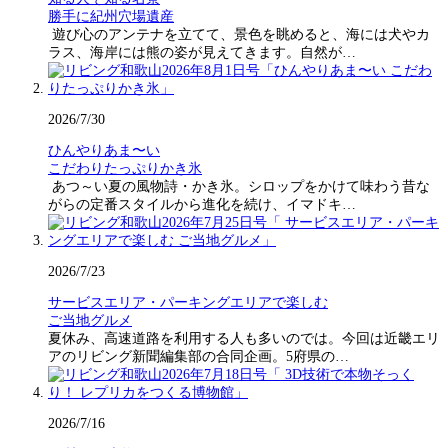
勝手に紀州穴場遺産
遊び心のアンテナを立てて、景色を眺めると、海には犬やカ
ラス、海岸には熊の姿が見えてきます。自然が…
2026/7/30
ひんやりあま〜い
こだわりたっぷりかき氷
あつ～い夏の風物詩・かき氷。シロップをかけて味わう昔な
がらの定番スタイルから進化を続け、イマドキ…
2026/7/23
サービスエリア・パーキングエリアで楽しむ
ご当地グルメ
夏休み、高速道路を利用する人も多いのでは。今回は近畿エリ
アのリビング新聞編集部の合同企画。5府県の…
2026/7/16