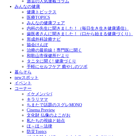
過去の人気連載コラム
みんなの健康
健康トピックス
医療TOPICS
みんなの健康フェア
内科の先生に聞きました！（毎日生き生き健康通信）
歯医者さんに聞きました！（口から始まる健康づくり）
形成外科診療ナビ
協会けんぽ
治療の最前線！専門医に聞く
和歌山市保健所だより
タニタに聞く! 健康づくり
手軽にセルフケア 癒やしのツボ
暮らそら
newスポット
イベント
コーナー
イケメンパパ
キラリママ
ちまたで話題のスグレMONO
Cinema Preview
文化財 仏像のよこがお
私たちの視線と始点
ほ～ほ～法律
防災Topics