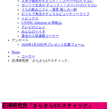
ズボラ独女がチェック！！スーパーのイマコレ
ガッツリ主夫が チェック！！スーパーのイマコレ
うちの飲みニスト・酒美 推しの一杯
おうちで美活ナチュラルビューティーライフ
トピックス
LIVING Selection in 和歌山
テレビのツムジ
みんなのイイネ
過去の人気連載コーナー
アンケート
2026年1月10日号プレゼント応募フォーム
Home
コーナー
石澤研究所「さらさらUVスティック」
石澤研究所「さらさらUVスティック」