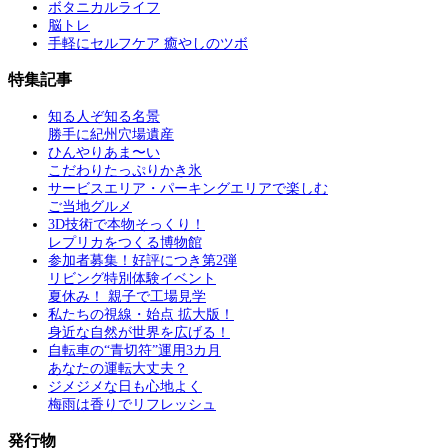
ボタニカルライフ
脳トレ
手軽にセルフケア 癒やしのツボ
特集記事
知る人ぞ知る名景
勝手に紀州穴場遺産
ひんやりあま〜い
こだわりたっぷりかき氷
サービスエリア・パーキングエリアで楽しむ
ご当地グルメ
3D技術で本物そっくり！
レプリカをつくる博物館
参加者募集！好評につき第2弾
リビング特別体験イベント
夏休み！ 親子で工場見学
私たちの視線・始点 拡大版！
身近な自然が世界を広げる！
自転車の“青切符”運用3カ月
あなたの運転大丈夫？
ジメジメな日も心地よく
梅雨は香りでリフレッシュ
発行物