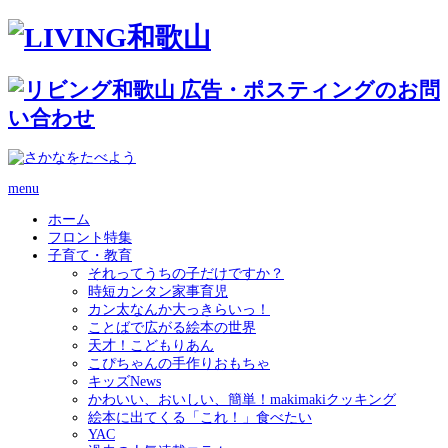
menu
ホーム
フロント特集
子育て・教育
それってうちの子だけですか？
時短カンタン家事育児
カン太なんか大っきらいっ！
ことばで広がる絵本の世界
天才！こどもりあん
こぴちゃんの手作りおもちゃ
キッズNews
かわいい、おいしい、簡単！makimakiクッキング
絵本に出てくる「これ！」食べたい
YAC