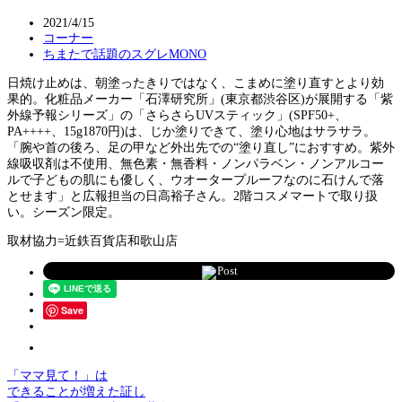
2021/4/15
コーナー
ちまたで話題のスグレMONO
日焼け止めは、朝塗ったきりではなく、こまめに塗り直すとより効
果的。化粧品メーカー「石澤研究所」(東京都渋谷区)が展開する「紫
外線予報シリーズ」の「さらさらUVスティック」(SPF50+、
PA++++、15g1870円)は、じか塗りできて、塗り心地はサラサラ。
「腕や首の後ろ、足の甲など外出先での“塗り直し”におすすめ。紫外
線吸収剤は不使用、無色素・無香料・ノンパラベン・ノンアルコー
ルで子どもの肌にも優しく、ウオータープルーフなのに石けんで落
とせます」と広報担当の日高裕子さん。2階コスメマートで取り扱
い。シーズン限定。
取材協力=近鉄百貨店和歌山店
Post
Save
「ママ見て！」は
できることが増えた証し