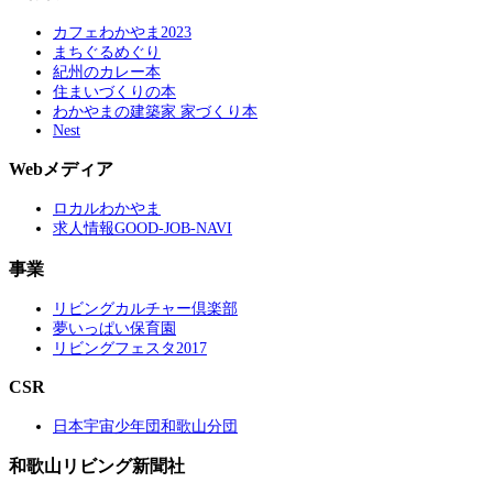
カフェわかやま2023
まちぐるめぐり
紀州のカレー本
住まいづくりの本
わかやまの建築家 家づくり本
Nest
Webメディア
ロカルわかやま
求人情報GOOD-JOB-NAVI
事業
リビングカルチャー倶楽部
夢いっぱい保育園
リビングフェスタ2017
CSR
日本宇宙少年団和歌山分団
和歌山リビング新聞社