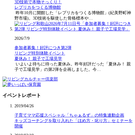
3D技術で本物そっくり！
レプリカをつくる博物館
昨年10月に開館した「レプリカをつくる博物館」(紀美野町神
野市場)。3D技術を駆使した骨格標本や…
2026/7/9
参加者募集！好評につき第2弾
リビング特別体験イベント
夏休み！ 親子で工場見学
いよいよ待ちに待った夏休み。昨年好評だった「夏休み！ 親
子で工場見学」の第2弾を企画しました。今…
イベントレポート
2019/04/26
子育てママ応援スペシャル「ちゃぁるず」の特集連動企画
キッズコーチングを取り入れた「ほめ方・叱り方」セミナーを
開催