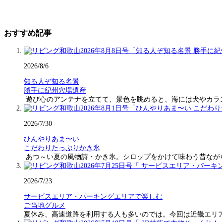
おすすめ記事
2026/8/6
知る人ぞ知る名景
勝手に紀州穴場遺産
遊び心のアンテナを立てて、景色を眺めると、海には犬やカラ
2026/7/30
ひんやりあま〜い
こだわりたっぷりかき氷
あつ～い夏の風物詩・かき氷。シロップをかけて味わう昔なが
2026/7/23
サービスエリア・パーキングエリアで楽しむ
ご当地グルメ
夏休み、高速道路を利用する人も多いのでは。今回は近畿エリ