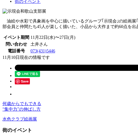
街のイベント
油絵や水彩で具象画を中心に描いているグループ｢示現会｣の絵画展｢第53
部会員と仲間たち45人が楽しく描いた、小品から大作まで約60点を出
イベント期間
11月22日(水)〜27日(月)
問い合わせ
土井さん
電話番号
073(431)5446
11月10日現在の情報です
Save
何歳からでもできる
“集中力”の伸ばし方
水色クラブ絵画展
街のイベント