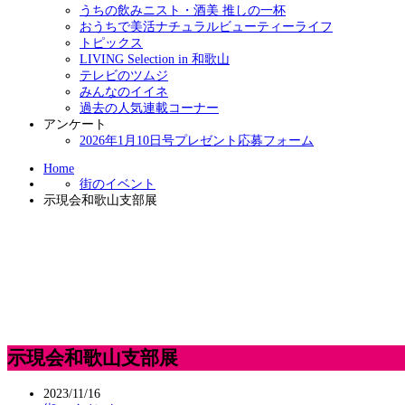
うちの飲みニスト・酒美 推しの一杯
おうちで美活ナチュラルビューティーライフ
トピックス
LIVING Selection in 和歌山
テレビのツムジ
みんなのイイネ
過去の人気連載コーナー
アンケート
2026年1月10日号プレゼント応募フォーム
Home
街のイベント
示現会和歌山支部展
示現会和歌山支部展
2023/11/16