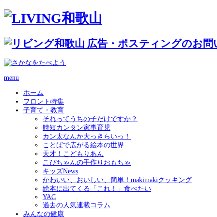
menu
ホーム
フロント特集
子育て・教育
それってうちの子だけですか？
時短カンタン家事育児
カン太なんか大っきらいっ！
ことばで広がる絵本の世界
天才！こどもりあん
こぴちゃんの手作りおもちゃ
キッズNews
かわいい、おいしい、簡単！makimakiクッキング
絵本に出てくる「これ！」食べたい
YAC
過去の人気連載コラム
みんなの健康