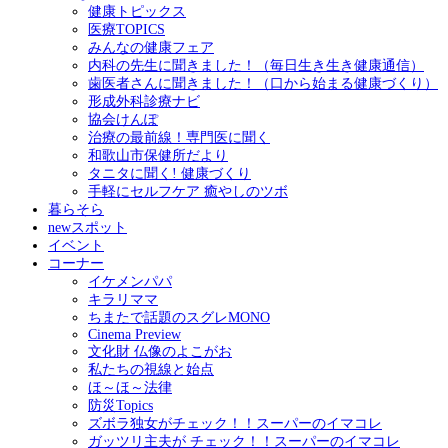
健康トピックス
医療TOPICS
みんなの健康フェア
内科の先生に聞きました！（毎日生き生き健康通信）
歯医者さんに聞きました！（口から始まる健康づくり）
形成外科診療ナビ
協会けんぽ
治療の最前線！専門医に聞く
和歌山市保健所だより
タニタに聞く! 健康づくり
手軽にセルフケア 癒やしのツボ
暮らそら
newスポット
イベント
コーナー
イケメンパパ
キラリママ
ちまたで話題のスグレMONO
Cinema Preview
文化財 仏像のよこがお
私たちの視線と始点
ほ～ほ～法律
防災Topics
ズボラ独女がチェック！！スーパーのイマコレ
ガッツリ主夫が チェック！！スーパーのイマコレ