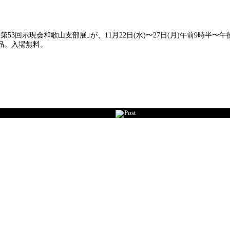
回示現会和歌山支部展｣が、11月22日(水)〜27日(月)午前9時半〜午
品。入場無料。
Post