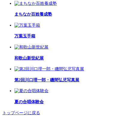
まちなか百姓養成塾
万葉玉手箱
和歌山新世紀展
第2回川口理一郎・磯間弘児写真展
夏の合唱体験会
トップページに戻る