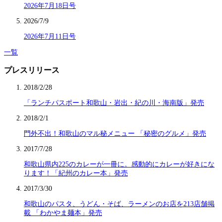
2026年7月18日号
2026/7/9
2026年7月11日号
一覧
プレスリリース
2018/2/28
「ランチパスポート和歌山・岩出・紀の川・海南版」発売
2018/2/1
門外不出！和歌山のマル秘メニュー 「秘密のグルメ」発売
2017/7/28
和歌山県内225のカレーが一冊に。感動的にカレーが好きにな
ります！「紀州のカレー本」発売
2017/3/30
和歌山のパスタ、うどん・そば、ラーメンのお店を213店舗掲
載 「わかやま麺本」発売