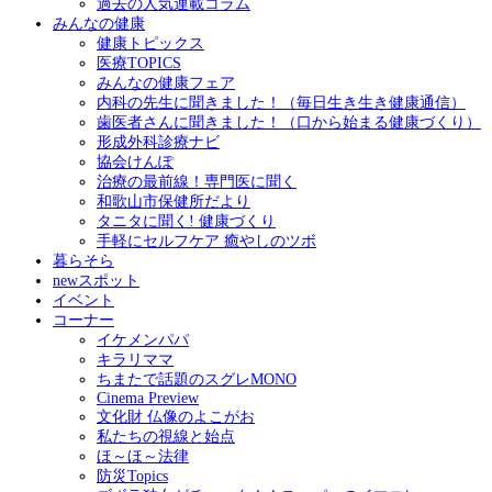
過去の人気連載コラム
みんなの健康
健康トピックス
医療TOPICS
みんなの健康フェア
内科の先生に聞きました！（毎日生き生き健康通信）
歯医者さんに聞きました！（口から始まる健康づくり）
形成外科診療ナビ
協会けんぽ
治療の最前線！専門医に聞く
和歌山市保健所だより
タニタに聞く! 健康づくり
手軽にセルフケア 癒やしのツボ
暮らそら
newスポット
イベント
コーナー
イケメンパパ
キラリママ
ちまたで話題のスグレMONO
Cinema Preview
文化財 仏像のよこがお
私たちの視線と始点
ほ～ほ～法律
防災Topics