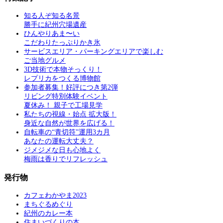
知る人ぞ知る名景
勝手に紀州穴場遺産
ひんやりあま〜い
こだわりたっぷりかき氷
サービスエリア・パーキングエリアで楽しむ
ご当地グルメ
3D技術で本物そっくり！
レプリカをつくる博物館
参加者募集！好評につき第2弾
リビング特別体験イベント
夏休み！ 親子で工場見学
私たちの視線・始点 拡大版！
身近な自然が世界を広げる！
自転車の“青切符”運用3カ月
あなたの運転大丈夫？
ジメジメな日も心地よく
梅雨は香りでリフレッシュ
発行物
カフェわかやま2023
まちぐるめぐり
紀州のカレー本
住まいづくりの本