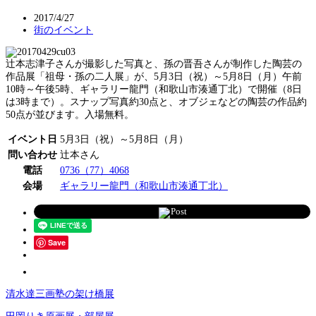
2017/4/27
街のイベント
辻本志津子さんが撮影した写真と、孫の晋吾さんが制作した陶芸の
作品展「祖母・孫の二人展」が、5月3日（祝）～5月8日（月）午前
10時～午後5時、ギャラリー龍門（和歌山市湊通丁北）で開催（8日
は3時まで）。スナップ写真約30点と、オブジェなどの陶芸の作品約
50点が並びます。入場無料。
イベント日
5月3日（祝）～5月8日（月）
問い合わせ
辻本さん
電話
0736（77）4068
会場
ギャラリー龍門（和歌山市湊通丁北）
Post
Save
清水達三画塾の架け橋展