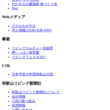
わかやまの建築家 家づくり本
Nest
Webメディア
ロカルわかやま
求人情報GOOD-JOB-NAVI
事業
リビングカルチャー倶楽部
夢いっぱい保育園
リビングフェスタ2017
CSR
日本宇宙少年団和歌山分団
和歌山リビング新聞社
和歌山リビング新聞社について
会社情報
CSRの取り組み
採用情報
お問い合わせ