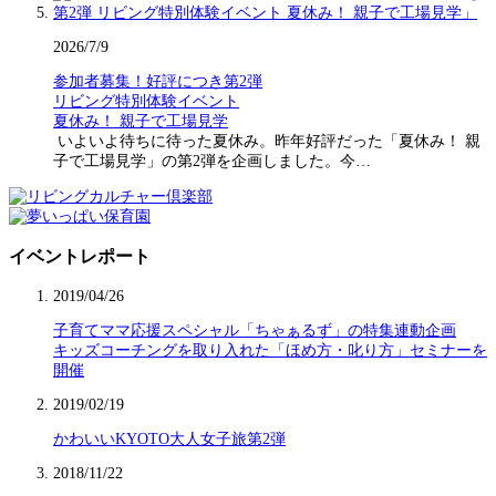
2026/7/9
参加者募集！好評につき第2弾
リビング特別体験イベント
夏休み！ 親子で工場見学
いよいよ待ちに待った夏休み。昨年好評だった「夏休み！ 親
子で工場見学」の第2弾を企画しました。今…
イベントレポート
2019/04/26
子育てママ応援スペシャル「ちゃぁるず」の特集連動企画
キッズコーチングを取り入れた「ほめ方・叱り方」セミナーを
開催
2019/02/19
かわいいKYOTO大人女子旅第2弾
2018/11/22