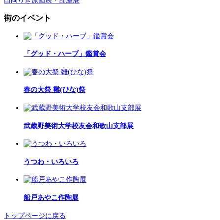
田岡りき原画展・部屋展
街のイベント
「グッド・ハーブ」鑑賞会
春の大祭 雛(ひな)祭
武蔵野美術大学校友会和歌山支部展
うつわ・いろいろ
船戸あやこ作陶展
トップページに戻る