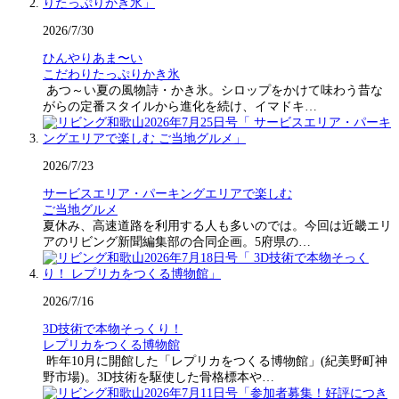
2026/7/30
ひんやりあま〜い
こだわりたっぷりかき氷
あつ～い夏の風物詩・かき氷。シロップをかけて味わう昔な
がらの定番スタイルから進化を続け、イマドキ…
2026/7/23
サービスエリア・パーキングエリアで楽しむ
ご当地グルメ
夏休み、高速道路を利用する人も多いのでは。今回は近畿エリ
アのリビング新聞編集部の合同企画。5府県の…
2026/7/16
3D技術で本物そっくり！
レプリカをつくる博物館
昨年10月に開館した「レプリカをつくる博物館」(紀美野町神
野市場)。3D技術を駆使した骨格標本や…