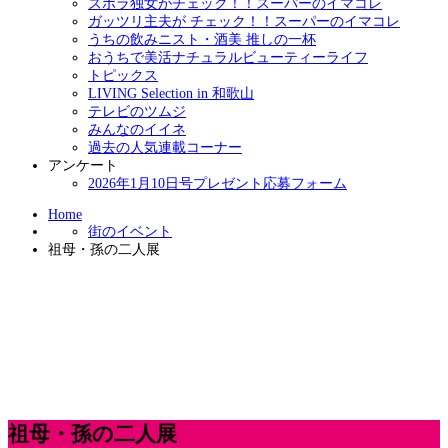
ズボラ独女がチェック！！スーパーのイマコレ
ガッツリ主夫が チェック！！スーパーのイマコレ
うちの飲みニスト・酒美 推しの一杯
おうちで美活ナチュラルビューティーライフ
トピックス
LIVING Selection in 和歌山
テレビのツムジ
みんなのイイネ
過去の人気連載コーナー
アンケート
2026年1月10日号プレゼント応募フォーム
Home
街のイベント
祖母・孫の二人展
祖母・孫の二人展