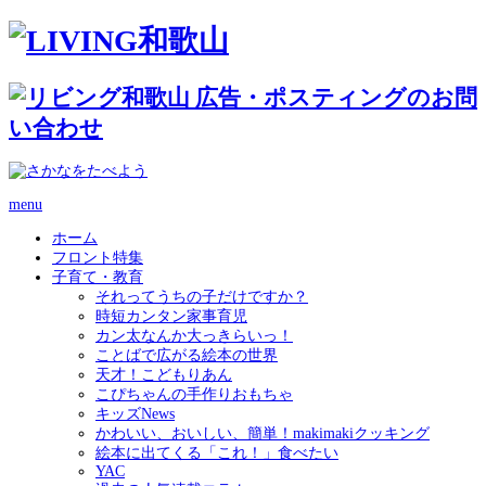
menu
ホーム
フロント特集
子育て・教育
それってうちの子だけですか？
時短カンタン家事育児
カン太なんか大っきらいっ！
ことばで広がる絵本の世界
天才！こどもりあん
こぴちゃんの手作りおもちゃ
キッズNews
かわいい、おいしい、簡単！makimakiクッキング
絵本に出てくる「これ！」食べたい
YAC