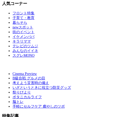
人気コーナー
フロント特集
子育て・教育
暮らそら
newスポット
街のイベント
イケメンパパ
キラリママ
テレビのツムジ
みんなのイイネ
スグレMONO
Cinema Preview
B級合戦 グルメの目
考えよう災害時の備え
いざというときに役立つ防災グッズ
祭りびより
ボタニカルライフ
脳トレ
手軽にセルフケア 癒やしのツボ
特集記事