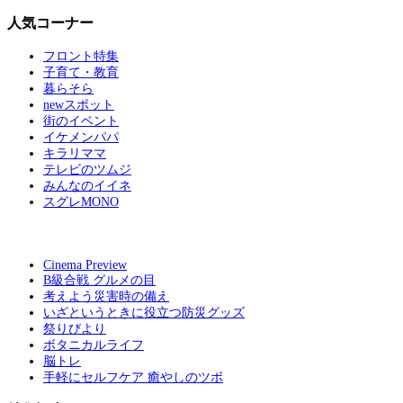
人気コーナー
フロント特集
子育て・教育
暮らそら
newスポット
街のイベント
イケメンパパ
キラリママ
テレビのツムジ
みんなのイイネ
スグレMONO
Cinema Preview
B級合戦 グルメの目
考えよう災害時の備え
いざというときに役立つ防災グッズ
祭りびより
ボタニカルライフ
脳トレ
手軽にセルフケア 癒やしのツボ