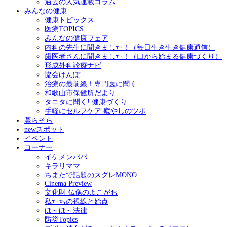
過去の人気連載コラム
みんなの健康
健康トピックス
医療TOPICS
みんなの健康フェア
内科の先生に聞きました！（毎日生き生き健康通信）
歯医者さんに聞きました！（口から始まる健康づくり）
形成外科診療ナビ
協会けんぽ
治療の最前線！専門医に聞く
和歌山市保健所だより
タニタに聞く! 健康づくり
手軽にセルフケア 癒やしのツボ
暮らそら
newスポット
イベント
コーナー
イケメンパパ
キラリママ
ちまたで話題のスグレMONO
Cinema Preview
文化財 仏像のよこがお
私たちの視線と始点
ほ～ほ～法律
防災Topics