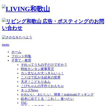
menu
ホーム
フロント特集
子育て・教育
それってうちの子だけですか？
時短カンタン家事育児
カン太なんか大っきらいっ！
ことばで広がる絵本の世界
天才！こどもりあん
こぴちゃんの手作りおもちゃ
キッズNews
かわいい、おいしい、簡単！makimakiクッキング
絵本に出てくる「これ！」食べたい
YAC