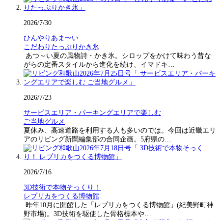
2026/7/30
ひんやりあま〜い
こだわりたっぷりかき氷
あつ～い夏の風物詩・かき氷。シロップをかけて味わう昔な
がらの定番スタイルから進化を続け、イマドキ…
2026/7/23
サービスエリア・パーキングエリアで楽しむ
ご当地グルメ
夏休み、高速道路を利用する人も多いのでは。今回は近畿エリ
アのリビング新聞編集部の合同企画。5府県の…
2026/7/16
3D技術で本物そっくり！
レプリカをつくる博物館
昨年10月に開館した「レプリカをつくる博物館」(紀美野町神
野市場)。3D技術を駆使した骨格標本や…