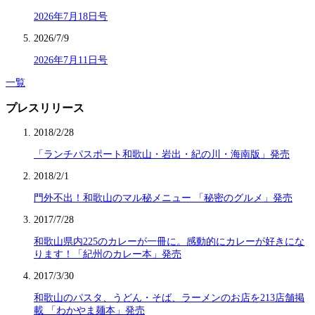
2026年7月18日号
2026/7/9
2026年7月11日号
一覧
プレスリリース
2018/2/28
「ランチパスポート和歌山・岩出・紀の川・海南版」発売
2018/2/1
門外不出！和歌山のマル秘メニュー 「秘密のグルメ」発売
2017/7/28
和歌山県内225のカレーが一冊に。感動的にカレーが好きにな
ります！「紀州のカレー本」発売
2017/3/30
和歌山のパスタ、うどん・そば、ラーメンのお店を213店舗掲
載 「わかやま麺本」発売