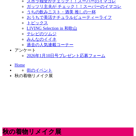
ズボラ独女がチェック！！スーパーのイマコレ
ガッツリ主夫が チェック！！スーパーのイマコレ
うちの飲みニスト・酒美 推しの一杯
おうちで美活ナチュラルビューティーライフ
トピックス
LIVING Selection in 和歌山
テレビのツムジ
みんなのイイネ
過去の人気連載コーナー
アンケート
2026年1月10日号プレゼント応募フォーム
Home
街のイベント
秋の着物リメイク展
秋の着物リメイク展