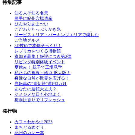
特集記事
知る人ぞ知る名景
勝手に紀州穴場遺産
ひんやりあま〜い
こだわりたっぷりかき氷
サービスエリア・パーキングエリアで楽しむ
ご当地グルメ
3D技術で本物そっくり！
レプリカをつくる博物館
参加者募集！好評につき第2弾
リビング特別体験イベント
夏休み！ 親子で工場見学
私たちの視線・始点 拡大版！
身近な自然が世界を広げる！
自転車の“青切符”運用3カ月
あなたの運転大丈夫？
ジメジメな日も心地よく
梅雨は香りでリフレッシュ
発行物
カフェわかやま2023
まちぐるめぐり
紀州のカレー本