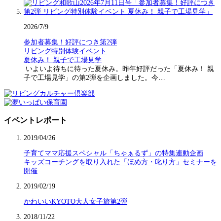
2026/7/9
参加者募集！好評につき第2弾
リビング特別体験イベント
夏休み！ 親子で工場見学
いよいよ待ちに待った夏休み。昨年好評だった「夏休み！ 親
子で工場見学」の第2弾を企画しました。今…
イベントレポート
2019/04/26
子育てママ応援スペシャル「ちゃぁるず」の特集連動企画
キッズコーチングを取り入れた「ほめ方・叱り方」セミナーを
開催
2019/02/19
かわいいKYOTO大人女子旅第2弾
2018/11/22