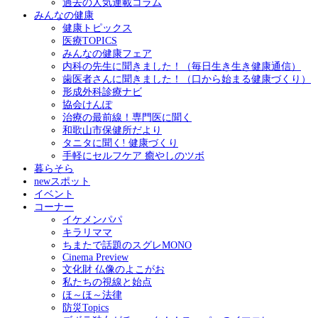
過去の人気連載コラム
みんなの健康
健康トピックス
医療TOPICS
みんなの健康フェア
内科の先生に聞きました！（毎日生き生き健康通信）
歯医者さんに聞きました！（口から始まる健康づくり）
形成外科診療ナビ
協会けんぽ
治療の最前線！専門医に聞く
和歌山市保健所だより
タニタに聞く! 健康づくり
手軽にセルフケア 癒やしのツボ
暮らそら
newスポット
イベント
コーナー
イケメンパパ
キラリママ
ちまたで話題のスグレMONO
Cinema Preview
文化財 仏像のよこがお
私たちの視線と始点
ほ～ほ～法律
防災Topics