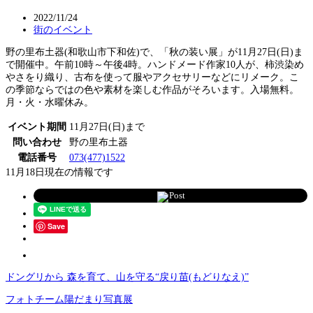
2022/11/24
街のイベント
野の里布土器(和歌山市下和佐)で、「秋の装い展」が11月27日(日)ま
で開催中。午前10時～午後4時。ハンドメード作家10人が、柿渋染め
やさをり織り、古布を使って服やアクセサリーなどにリメーク。こ
の季節ならではの色や素材を楽しむ作品がそろいます。入場無料。
月・火・水曜休み。
イベント期間
11月27日(日)まで
問い合わせ
野の里布土器
電話番号
073(477)1522
11月18日現在の情報です
Post
Save
ドングリから 森を育て、山を守る“戻り苗(もどりなえ)”
フォトチーム陽だまり写真展