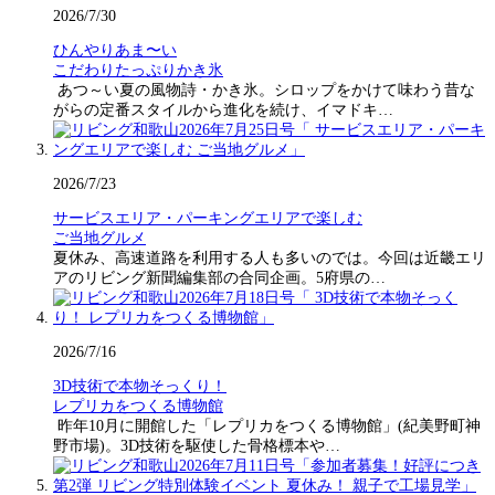
2026/7/30
ひんやりあま〜い
こだわりたっぷりかき氷
あつ～い夏の風物詩・かき氷。シロップをかけて味わう昔な
がらの定番スタイルから進化を続け、イマドキ…
2026/7/23
サービスエリア・パーキングエリアで楽しむ
ご当地グルメ
夏休み、高速道路を利用する人も多いのでは。今回は近畿エリ
アのリビング新聞編集部の合同企画。5府県の…
2026/7/16
3D技術で本物そっくり！
レプリカをつくる博物館
昨年10月に開館した「レプリカをつくる博物館」(紀美野町神
野市場)。3D技術を駆使した骨格標本や…