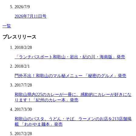
2026/7/9
2026年7月11日号
一覧
プレスリリース
2018/2/28
「ランチパスポート和歌山・岩出・紀の川・海南版」発売
2018/2/1
門外不出！和歌山のマル秘メニュー 「秘密のグルメ」発売
2017/7/28
和歌山県内225のカレーが一冊に。感動的にカレーが好きにな
ります！「紀州のカレー本」発売
2017/3/30
和歌山のパスタ、うどん・そば、ラーメンのお店を213店舗掲
載 「わかやま麺本」発売
2017/2/28