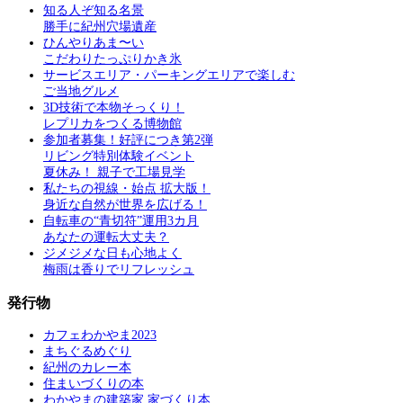
知る人ぞ知る名景
勝手に紀州穴場遺産
ひんやりあま〜い
こだわりたっぷりかき氷
サービスエリア・パーキングエリアで楽しむ
ご当地グルメ
3D技術で本物そっくり！
レプリカをつくる博物館
参加者募集！好評につき第2弾
リビング特別体験イベント
夏休み！ 親子で工場見学
私たちの視線・始点 拡大版！
身近な自然が世界を広げる！
自転車の“青切符”運用3カ月
あなたの運転大丈夫？
ジメジメな日も心地よく
梅雨は香りでリフレッシュ
発行物
カフェわかやま2023
まちぐるめぐり
紀州のカレー本
住まいづくりの本
わかやまの建築家 家づくり本