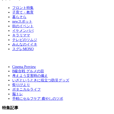
フロント特集
子育て・教育
暮らそら
newスポット
街のイベント
イケメンパパ
キラリママ
テレビのツムジ
みんなのイイネ
スグレMONO
Cinema Preview
B級合戦 グルメの目
考えよう災害時の備え
いざというときに役立つ防災グッズ
祭りびより
ボタニカルライフ
脳トレ
手軽にセルフケア 癒やしのツボ
特集記事