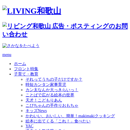
menu
ホーム
フロント特集
子育て・教育
それってうちの子だけですか？
時短カンタン家事育児
カン太なんか大っきらいっ！
ことばで広がる絵本の世界
天才！こどもりあん
こぴちゃんの手作りおもちゃ
キッズNews
かわいい、おいしい、簡単！makimakiクッキング
絵本に出てくる「これ！」食べたい
YAC