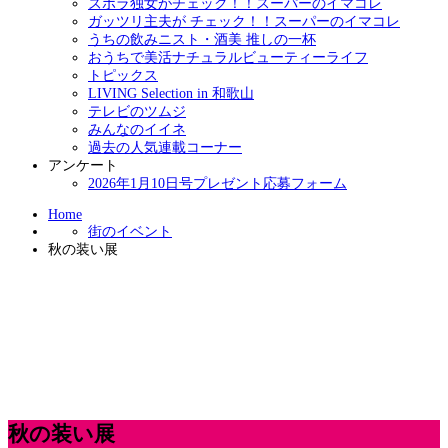
ズボラ独女がチェック！！スーパーのイマコレ
ガッツリ主夫が チェック！！スーパーのイマコレ
うちの飲みニスト・酒美 推しの一杯
おうちで美活ナチュラルビューティーライフ
トピックス
LIVING Selection in 和歌山
テレビのツムジ
みんなのイイネ
過去の人気連載コーナー
アンケート
2026年1月10日号プレゼント応募フォーム
Home
街のイベント
秋の装い展
秋の装い展