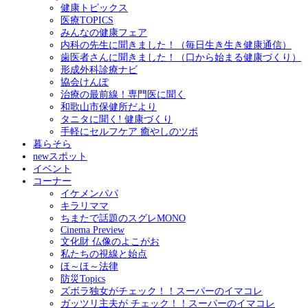
健康トピックス
医療TOPICS
みんなの健康フェア
内科の先生に聞きました！（毎日生き生き健康通信）
歯医者さんに聞きました！（口から始まる健康づくり）
形成外科診療ナビ
協会けんぽ
治療の最前線！専門医に聞く
和歌山市保健所だより
タニタに聞く! 健康づくり
手軽にセルフケア 癒やしのツボ
暮らそら
newスポット
イベント
コーナー
イケメンパパ
キラリママ
ちまたで話題のスグレMONO
Cinema Preview
文化財 仏像のよこがお
私たちの視線と始点
ほ～ほ～法律
防災Topics
ズボラ独女がチェック！！スーパーのイマコレ
ガッツリ主夫が チェック！！スーパーのイマコレ