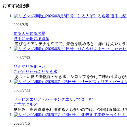
おすすめ記事
2026/8/6
知る人ぞ知る名景
勝手に紀州穴場遺産
遊び心のアンテナを立てて、景色を眺めると、海には犬やカラ
2026/7/30
ひんやりあま〜い
こだわりたっぷりかき氷
あつ～い夏の風物詩・かき氷。シロップをかけて味わう昔なが
2026/7/23
サービスエリア・パーキングエリアで楽しむ
ご当地グルメ
夏休み、高速道路を利用する人も多いのでは。今回は近畿エリ
2026/7/16