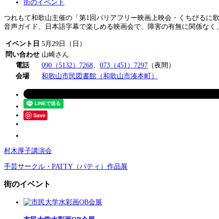
街のイベント
つれもて和歌山主催の「第1回バリアフリー映画上映会・くちびるに歌
音声ガイド、日本語字幕で楽しめる映画会で、障害の有無に関係なく
イベント日
5月29日（日）
問い合わせ
山崎さん
電話
090（5132）7268
、
073（451）7297
（夜間）
会場
和歌山市民図書館（和歌山市湊本町）
Save
村木厚子講演会
手芸サークル・PATTY（パティ）作品展
街のイベント