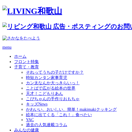
menu
ホーム
フロント特集
子育て・教育
それってうちの子だけですか？
時短カンタン家事育児
カン太なんか大っきらいっ！
ことばで広がる絵本の世界
天才！こどもりあん
こぴちゃんの手作りおもちゃ
キッズNews
かわいい、おいしい、簡単！makimakiクッキング
絵本に出てくる「これ！」食べたい
YAC
過去の人気連載コラム
みんなの健康