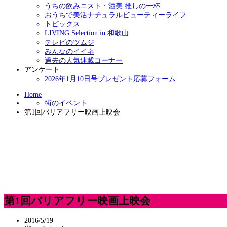
うちの飲みニスト・酒美 推しの一杯
おうちで美活ナチュラルビューティーライフ
トピックス
LIVING Selection in 和歌山
テレビのツムジ
みんなのイイネ
過去の人気連載コーナー
アンケート
2026年1月10日号プレゼント応募フォーム
Home
街のイベント
第1回バリアフリー映画上映会
第1回バリアフリー映画上映会
2016/5/19