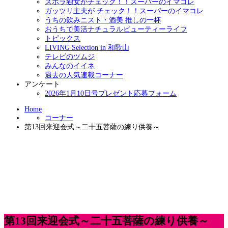
ズボラ独女がチェック！！スーパーのイマコレ
ガッツリ主夫が チェック！！スーパーのイマコレ
うちの飲みニスト・酒美 推しの一杯
おうちで美活ナチュラルビューティーライフ
トピックス
LIVING Selection in 和歌山
テレビのツムジ
みんなのイイネ
過去の人気連載コーナー
アンケート
2026年1月10日号プレゼント応募フォーム
Home
コーナー
第13回来迎会式～二十五菩薩の練り供養～
第13回来迎会式～二十五菩薩の練り供養～