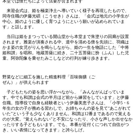
本堂では僧たちによって法要が営まれます
来迎会式は、姫を極楽浄土へ導いていく様子を再現したもので、
同寺住職の伊藤光碩（こうせき）さんは、「会式は地元の小学生が
中心。姫のように優しく育つようにという願いが込められていま
す」と話します。
当日は姫をまつっている開山堂から本堂まで朱塗りの回廊が設置
されます。雅楽が演奏される中、道中を清める僧を先頭に、羽織は
かま姿の女児がりんを鳴らしながら、姫の一生を物語にした「中将
姫和讃」を唱和。地蔵菩薩に続き、二十五菩薩に扮（ふん）した児
童、阿弥陀像を乗せたみこしなどの行列が練り歩きます。
野菜などに細工を施した精進料理「百味御膳（ご
ぜん）」が供えられます
子どもたちの姿を思い浮かべながら、「みんながんばっていま
す。中でも和讃は会式の半月ほど前から練習をしています」と伊藤
住職。指導役で自身も経験者という伊藤美恵子さんは、「小学5・6
年生の女の子が務める習わしで、お姉ちゃんの姿を見て“あこがれて
いた”という子も少なくありません。和讃は12番まであるので覚える
のが大変。“覚えられない”と不安になったり、小さな声しか出せなか
ったりする子どももいます。でも、本番が近付くにつれて自信がつ
き、いい表情になってきます」と誇らしげ。