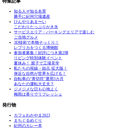
特集記事
知る人ぞ知る名景
勝手に紀州穴場遺産
ひんやりあま〜い
こだわりたっぷりかき氷
サービスエリア・パーキングエリアで楽しむ
ご当地グルメ
3D技術で本物そっくり！
レプリカをつくる博物館
参加者募集！好評につき第2弾
リビング特別体験イベント
夏休み！ 親子で工場見学
私たちの視線・始点 拡大版！
身近な自然が世界を広げる！
自転車の“青切符”運用3カ月
あなたの運転大丈夫？
ジメジメな日も心地よく
梅雨は香りでリフレッシュ
発行物
カフェわかやま2023
まちぐるめぐり
紀州のカレー本