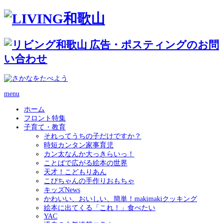
menu
ホーム
フロント特集
子育て・教育
それってうちの子だけですか？
時短カンタン家事育児
カン太なんか大っきらいっ！
ことばで広がる絵本の世界
天才！こどもりあん
こぴちゃんの手作りおもちゃ
キッズNews
かわいい、おいしい、簡単！makimakiクッキング
絵本に出てくる「これ！」食べたい
YAC