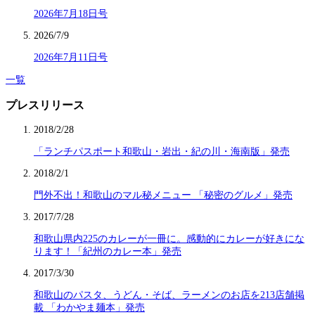
2026年7月18日号
2026/7/9
2026年7月11日号
一覧
プレスリリース
2018/2/28
「ランチパスポート和歌山・岩出・紀の川・海南版」発売
2018/2/1
門外不出！和歌山のマル秘メニュー 「秘密のグルメ」発売
2017/7/28
和歌山県内225のカレーが一冊に。感動的にカレーが好きにな
ります！「紀州のカレー本」発売
2017/3/30
和歌山のパスタ、うどん・そば、ラーメンのお店を213店舗掲
載 「わかやま麺本」発売