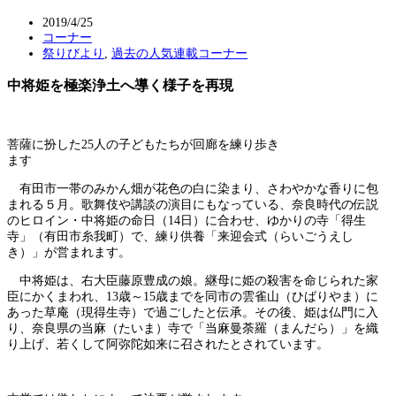
2019/4/25
コーナー
祭りびより
,
過去の人気連載コーナー
中将姫を極楽浄土へ導く様子を再現
菩薩に扮した25人の子どもたちが回廊を練り歩き
ます
有田市一帯のみかん畑が花色の白に染まり、さわやかな香りに包
まれる５月。歌舞伎や講談の演目にもなっている、奈良時代の伝説
のヒロイン・中将姫の命日（14日）に合わせ、ゆかりの寺「得生
寺」（有田市糸我町）で、練り供養「来迎会式（らいごうえし
き）」が営まれます。
中将姫は、右大臣藤原豊成の娘。継母に姫の殺害を命じられた家
臣にかくまわれ、13歳～15歳までを同市の雲雀山（ひばりやま）に
あった草庵（現得生寺）で過ごしたと伝承。その後、姫は仏門に入
り、奈良県の当麻（たいま）寺で「当麻曼荼羅（まんだら）」を織
り上げ、若くして阿弥陀如来に召されたとされています。