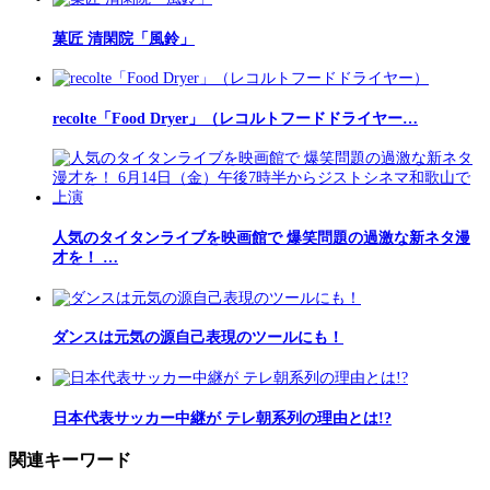
菓匠 清閑院「風鈴」
recolte「Food Dryer」（レコルトフードドライヤー…
人気のタイタンライブを映画館で 爆笑問題の過激な新ネタ漫
才を！ …
ダンスは元気の源自己表現のツールにも！
日本代表サッカー中継が テレ朝系列の理由とは!?
関連キーワード