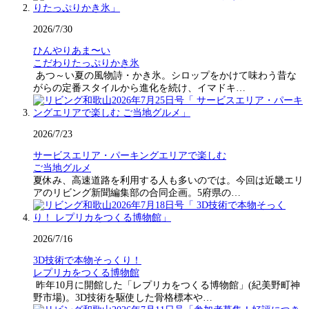
2026/7/30
ひんやりあま〜い
こだわりたっぷりかき氷
あつ～い夏の風物詩・かき氷。シロップをかけて味わう昔な
がらの定番スタイルから進化を続け、イマドキ…
2026/7/23
サービスエリア・パーキングエリアで楽しむ
ご当地グルメ
夏休み、高速道路を利用する人も多いのでは。今回は近畿エリ
アのリビング新聞編集部の合同企画。5府県の…
2026/7/16
3D技術で本物そっくり！
レプリカをつくる博物館
昨年10月に開館した「レプリカをつくる博物館」(紀美野町神
野市場)。3D技術を駆使した骨格標本や…