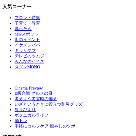
人気コーナー
フロント特集
子育て・教育
暮らそら
newスポット
街のイベント
イケメンパパ
キラリママ
テレビのツムジ
みんなのイイネ
スグレMONO
Cinema Preview
B級合戦 グルメの目
考えよう災害時の備え
いざというときに役立つ防災グッズ
祭りびより
ボタニカルライフ
脳トレ
手軽にセルフケア 癒やしのツボ