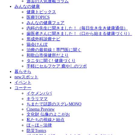
過去の人気連載コラム
みんなの健康
健康トピックス
医療TOPICS
みんなの健康フェア
内科の先生に聞きました！（毎日生き生き健康通信）
歯医者さんに聞きました！（口から始まる健康づくり）
形成外科診療ナビ
協会けんぽ
治療の最前線！専門医に聞く
和歌山市保健所だより
タニタに聞く! 健康づくり
手軽にセルフケア 癒やしのツボ
暮らそら
newスポット
イベント
コーナー
イケメンパパ
キラリママ
ちまたで話題のスグレMONO
Cinema Preview
文化財 仏像のよこがお
私たちの視線と始点
ほ～ほ～法律
防災Topics