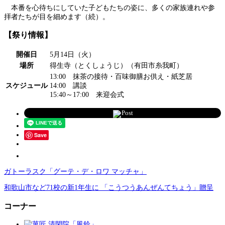
本番を心待ちにしていた子どもたちの姿に、多くの家族連れや参
拝者たちが目を細めます（続）。
【祭り情報】
開催日
5月14日（火）
場所
得生寺（とくしょうじ）（有田市糸我町）
13:00 抹茶の接待・百味御膳お供え・紙芝居
スケジュール
14:00 講談
15:40～17:00 来迎会式
Post
Save
ガトーラスク「グーテ・デ・ロワ マッチャ」
和歌山市など71校の新1年生に 「こうつうあんぜんてちょう」贈呈
コーナー