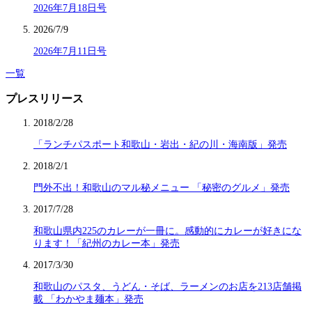
2026年7月18日号
2026/7/9
2026年7月11日号
一覧
プレスリリース
2018/2/28
「ランチパスポート和歌山・岩出・紀の川・海南版」発売
2018/2/1
門外不出！和歌山のマル秘メニュー 「秘密のグルメ」発売
2017/7/28
和歌山県内225のカレーが一冊に。感動的にカレーが好きにな
ります！「紀州のカレー本」発売
2017/3/30
和歌山のパスタ、うどん・そば、ラーメンのお店を213店舗掲
載 「わかやま麺本」発売