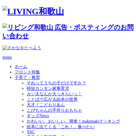
menu
ホーム
フロント特集
子育て・教育
それってうちの子だけですか？
時短カンタン家事育児
カン太なんか大っきらいっ！
ことばで広がる絵本の世界
天才！こどもりあん
こぴちゃんの手作りおもちゃ
キッズNews
かわいい、おいしい、簡単！makimakiクッキング
絵本に出てくる「これ！」食べたい
YAC