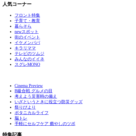
人気コーナー
フロント特集
子育て・教育
暮らそら
newスポット
街のイベント
イケメンパパ
キラリママ
テレビのツムジ
みんなのイイネ
スグレMONO
Cinema Preview
B級合戦 グルメの目
考えよう災害時の備え
いざというときに役立つ防災グッズ
祭りびより
ボタニカルライフ
脳トレ
手軽にセルフケア 癒やしのツボ
特集記事