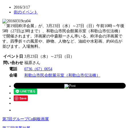
2016/3/17
街のイベント
「第19回粋洋会展」が、3月23日（水）～27日（日）午前10時～午後
5時（27日は3時まで）、和歌山市民会館展示室（和歌山市伝法橋）
で開催されます。洋画家の中森順一さん率いる、粋洋会の洋画展で
す。四季折々の風景や、静物、人物など、油絵や水彩画、約60点が
並びます。入場無料。
イベント日
3月23日（水）～27日（日）
問い合わせ
福原さん
電話
0736（67）0054
会場
和歌山市民会館展示室（和歌山市伝法橋）
Post
Save
第7回グループCu銅板画展