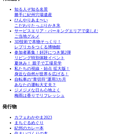
知る人ぞ知る名景
勝手に紀州穴場遺産
ひんやりあま〜い
こだわりたっぷりかき氷
サービスエリア・パーキングエリアで楽しむ
ご当地グルメ
3D技術で本物そっくり！
レプリカをつくる博物館
参加者募集！好評につき第2弾
リビング特別体験イベント
夏休み！ 親子で工場見学
私たちの視線・始点 拡大版！
身近な自然が世界を広げる！
自転車の“青切符”運用3カ月
あなたの運転大丈夫？
ジメジメな日も心地よく
梅雨は香りでリフレッシュ
発行物
カフェわかやま2023
まちぐるめぐり
紀州のカレー本
住まいづくりの本