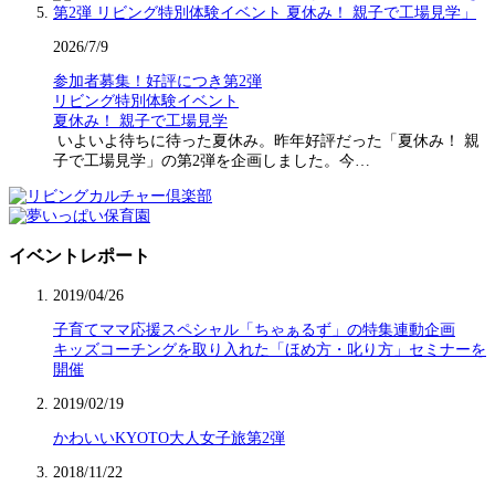
2026/7/9
参加者募集！好評につき第2弾
リビング特別体験イベント
夏休み！ 親子で工場見学
いよいよ待ちに待った夏休み。昨年好評だった「夏休み！ 親
子で工場見学」の第2弾を企画しました。今…
イベントレポート
2019/04/26
子育てママ応援スペシャル「ちゃぁるず」の特集連動企画
キッズコーチングを取り入れた「ほめ方・叱り方」セミナーを
開催
2019/02/19
かわいいKYOTO大人女子旅第2弾
2018/11/22