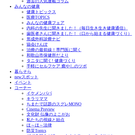
過去の人気連載コラム
みんなの健康
健康トピックス
医療TOPICS
みんなの健康フェア
内科の先生に聞きました！（毎日生き生き健康通信）
歯医者さんに聞きました！（口から始まる健康づくり）
形成外科診療ナビ
協会けんぽ
治療の最前線！専門医に聞く
和歌山市保健所だより
タニタに聞く! 健康づくり
手軽にセルフケア 癒やしのツボ
暮らそら
newスポット
イベント
コーナー
イケメンパパ
キラリママ
ちまたで話題のスグレMONO
Cinema Preview
文化財 仏像のよこがお
私たちの視線と始点
ほ～ほ～法律
防災Topics