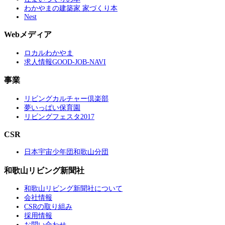
わかやまの建築家 家づくり本
Nest
Webメディア
ロカルわかやま
求人情報GOOD-JOB-NAVI
事業
リビングカルチャー倶楽部
夢いっぱい保育園
リビングフェスタ2017
CSR
日本宇宙少年団和歌山分団
和歌山リビング新聞社
和歌山リビング新聞社について
会社情報
CSRの取り組み
採用情報
お問い合わせ