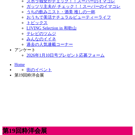
ズボラ独女がチェック！！スーパーのイマコレ
ガッツリ主夫が チェック！！スーパーのイマコレ
うちの飲みニスト・酒美 推しの一杯
おうちで美活ナチュラルビューティーライフ
トピックス
LIVING Selection in 和歌山
テレビのツムジ
みんなのイイネ
過去の人気連載コーナー
アンケート
2026年1月10日号プレゼント応募フォーム
Home
街のイベント
第19回粋洋会展
第19回粋洋会展