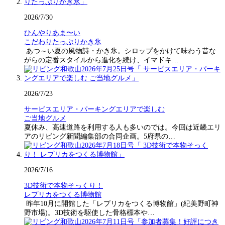
2026/7/30
ひんやりあま〜い
こだわりたっぷりかき氷
あつ～い夏の風物詩・かき氷。シロップをかけて味わう昔な
がらの定番スタイルから進化を続け、イマドキ…
2026/7/23
サービスエリア・パーキングエリアで楽しむ
ご当地グルメ
夏休み、高速道路を利用する人も多いのでは。今回は近畿エリ
アのリビング新聞編集部の合同企画。5府県の…
2026/7/16
3D技術で本物そっくり！
レプリカをつくる博物館
昨年10月に開館した「レプリカをつくる博物館」(紀美野町神
野市場)。3D技術を駆使した骨格標本や…