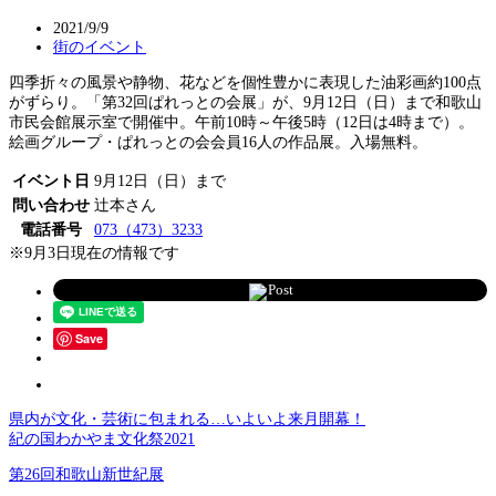
2021/9/9
街のイベント
四季折々の風景や静物、花などを個性豊かに表現した油彩画約100点
がずらり。「第32回ぱれっとの会展」が、9月12日（日）まで和歌山
市民会館展示室で開催中。午前10時～午後5時（12日は4時まで）。
絵画グループ・ぱれっとの会会員16人の作品展。入場無料。
イベント日
9月12日（日）まで
問い合わせ
辻本さん
電話番号
073（473）3233
※9月3日現在の情報です
Post
Save
県内が文化・芸術に包まれる…いよいよ来月開幕！
紀の国わかやま文化祭2021
第26回和歌山新世紀展