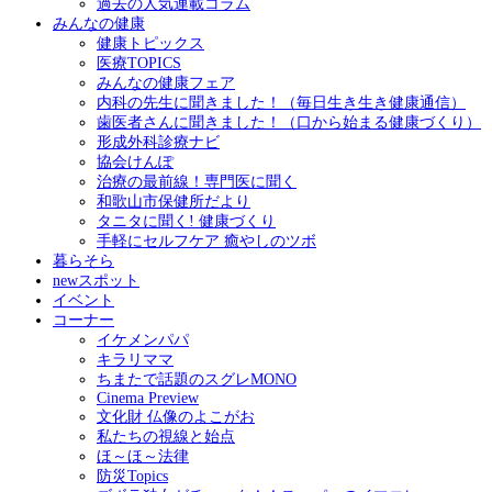
過去の人気連載コラム
みんなの健康
健康トピックス
医療TOPICS
みんなの健康フェア
内科の先生に聞きました！（毎日生き生き健康通信）
歯医者さんに聞きました！（口から始まる健康づくり）
形成外科診療ナビ
協会けんぽ
治療の最前線！専門医に聞く
和歌山市保健所だより
タニタに聞く! 健康づくり
手軽にセルフケア 癒やしのツボ
暮らそら
newスポット
イベント
コーナー
イケメンパパ
キラリママ
ちまたで話題のスグレMONO
Cinema Preview
文化財 仏像のよこがお
私たちの視線と始点
ほ～ほ～法律
防災Topics