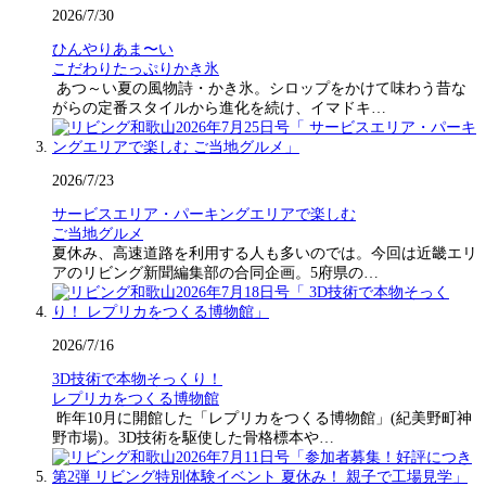
2026/7/30
ひんやりあま〜い
こだわりたっぷりかき氷
あつ～い夏の風物詩・かき氷。シロップをかけて味わう昔な
がらの定番スタイルから進化を続け、イマドキ…
2026/7/23
サービスエリア・パーキングエリアで楽しむ
ご当地グルメ
夏休み、高速道路を利用する人も多いのでは。今回は近畿エリ
アのリビング新聞編集部の合同企画。5府県の…
2026/7/16
3D技術で本物そっくり！
レプリカをつくる博物館
昨年10月に開館した「レプリカをつくる博物館」(紀美野町神
野市場)。3D技術を駆使した骨格標本や…