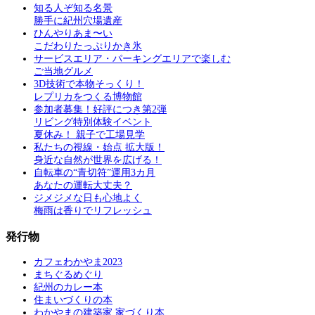
知る人ぞ知る名景
勝手に紀州穴場遺産
ひんやりあま〜い
こだわりたっぷりかき氷
サービスエリア・パーキングエリアで楽しむ
ご当地グルメ
3D技術で本物そっくり！
レプリカをつくる博物館
参加者募集！好評につき第2弾
リビング特別体験イベント
夏休み！ 親子で工場見学
私たちの視線・始点 拡大版！
身近な自然が世界を広げる！
自転車の“青切符”運用3カ月
あなたの運転大丈夫？
ジメジメな日も心地よく
梅雨は香りでリフレッシュ
発行物
カフェわかやま2023
まちぐるめぐり
紀州のカレー本
住まいづくりの本
わかやまの建築家 家づくり本