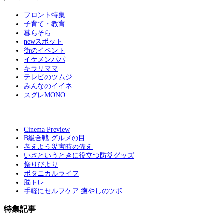
フロント特集
子育て・教育
暮らそら
newスポット
街のイベント
イケメンパパ
キラリママ
テレビのツムジ
みんなのイイネ
スグレMONO
Cinema Preview
B級合戦 グルメの目
考えよう災害時の備え
いざというときに役立つ防災グッズ
祭りびより
ボタニカルライフ
脳トレ
手軽にセルフケア 癒やしのツボ
特集記事