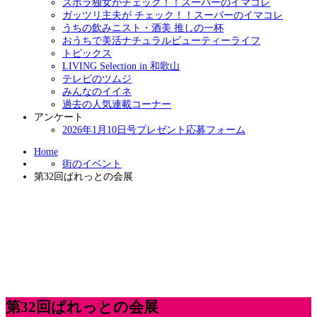
ズボラ独女がチェック！！スーパーのイマコレ
ガッツリ主夫が チェック！！スーパーのイマコレ
うちの飲みニスト・酒美 推しの一杯
おうちで美活ナチュラルビューティーライフ
トピックス
LIVING Selection in 和歌山
テレビのツムジ
みんなのイイネ
過去の人気連載コーナー
アンケート
2026年1月10日号プレゼント応募フォーム
Home
街のイベント
第32回ぱれっとの会展
第32回ぱれっとの会展