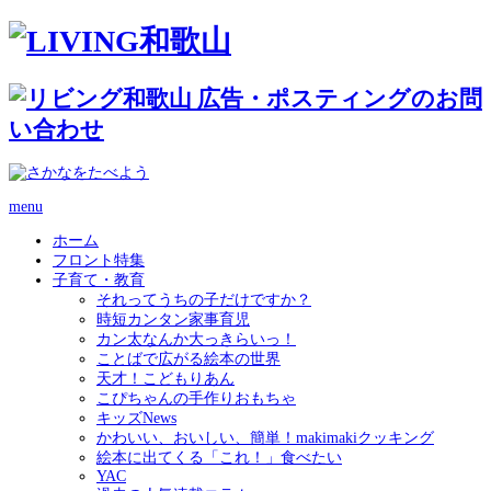
menu
ホーム
フロント特集
子育て・教育
それってうちの子だけですか？
時短カンタン家事育児
カン太なんか大っきらいっ！
ことばで広がる絵本の世界
天才！こどもりあん
こぴちゃんの手作りおもちゃ
キッズNews
かわいい、おいしい、簡単！makimakiクッキング
絵本に出てくる「これ！」食べたい
YAC