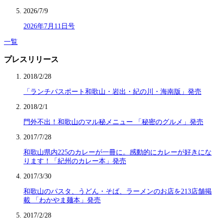
2026/7/9
2026年7月11日号
一覧
プレスリリース
2018/2/28
「ランチパスポート和歌山・岩出・紀の川・海南版」発売
2018/2/1
門外不出！和歌山のマル秘メニュー 「秘密のグルメ」発売
2017/7/28
和歌山県内225のカレーが一冊に。感動的にカレーが好きにな
ります！「紀州のカレー本」発売
2017/3/30
和歌山のパスタ、うどん・そば、ラーメンのお店を213店舗掲
載 「わかやま麺本」発売
2017/2/28