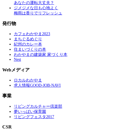
あなたの運転大丈夫？
ジメジメな日も心地よく
梅雨は香りでリフレッシュ
発行物
カフェわかやま2023
まちぐるめぐり
紀州のカレー本
住まいづくりの本
わかやまの建築家 家づくり本
Nest
Webメディア
ロカルわかやま
求人情報GOOD-JOB-NAVI
事業
リビングカルチャー倶楽部
夢いっぱい保育園
リビングフェスタ2017
CSR