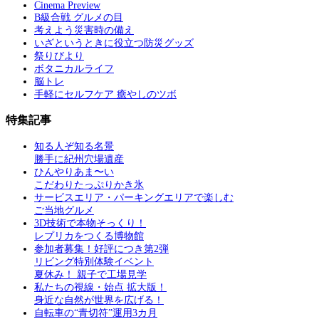
Cinema Preview
B級合戦 グルメの目
考えよう災害時の備え
いざというときに役立つ防災グッズ
祭りびより
ボタニカルライフ
脳トレ
手軽にセルフケア 癒やしのツボ
特集記事
知る人ぞ知る名景
勝手に紀州穴場遺産
ひんやりあま〜い
こだわりたっぷりかき氷
サービスエリア・パーキングエリアで楽しむ
ご当地グルメ
3D技術で本物そっくり！
レプリカをつくる博物館
参加者募集！好評につき第2弾
リビング特別体験イベント
夏休み！ 親子で工場見学
私たちの視線・始点 拡大版！
身近な自然が世界を広げる！
自転車の“青切符”運用3カ月