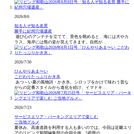
2026/8/6
知る人ぞ知る名景
勝手に紀州穴場遺産
遊び心のアンテナを立てて、景色を眺めると、海には犬やカ
ラス、海岸には熊の姿が見えてきます。自然が…
2026/7/30
ひんやりあま〜い
こだわりたっぷりかき氷
あつ～い夏の風物詩・かき氷。シロップをかけて味わう昔な
がらの定番スタイルから進化を続け、イマドキ…
2026/7/23
サービスエリア・パーキングエリアで楽しむ
ご当地グルメ
夏休み、高速道路を利用する人も多いのでは。今回は近畿エリ
アのリビング新聞編集部の合同企画。5府県の…