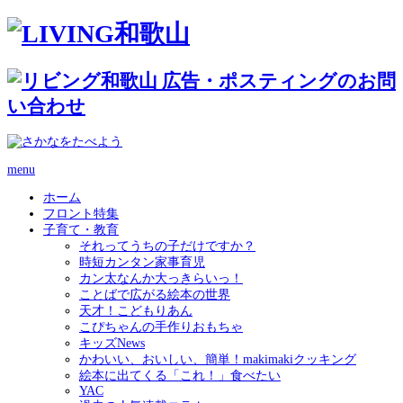
menu
ホーム
フロント特集
子育て・教育
それってうちの子だけですか？
時短カンタン家事育児
カン太なんか大っきらいっ！
ことばで広がる絵本の世界
天才！こどもりあん
こぴちゃんの手作りおもちゃ
キッズNews
かわいい、おいしい、簡単！makimakiクッキング
絵本に出てくる「これ！」食べたい
YAC