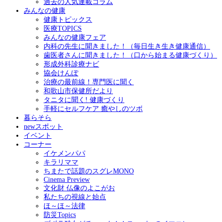
過去の人気連載コラム
みんなの健康
健康トピックス
医療TOPICS
みんなの健康フェア
内科の先生に聞きました！（毎日生き生き健康通信）
歯医者さんに聞きました！（口から始まる健康づくり）
形成外科診療ナビ
協会けんぽ
治療の最前線！専門医に聞く
和歌山市保健所だより
タニタに聞く! 健康づくり
手軽にセルフケア 癒やしのツボ
暮らそら
newスポット
イベント
コーナー
イケメンパパ
キラリママ
ちまたで話題のスグレMONO
Cinema Preview
文化財 仏像のよこがお
私たちの視線と始点
ほ～ほ～法律
防災Topics