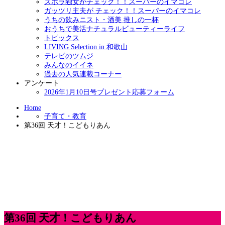
ズボラ独女がチェック！！スーパーのイマコレ
ガッツリ主夫が チェック！！スーパーのイマコレ
うちの飲みニスト・酒美 推しの一杯
おうちで美活ナチュラルビューティーライフ
トピックス
LIVING Selection in 和歌山
テレビのツムジ
みんなのイイネ
過去の人気連載コーナー
アンケート
2026年1月10日号プレゼント応募フォーム
Home
子育て・教育
第36回 天才！こどもりあん
第36回 天才！こどもりあん