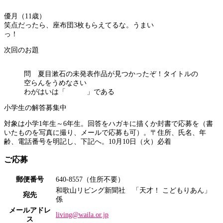
優月（11歳）
笑点だったら、座布団3枚もらえてるな。うまい
っ！
次回のお題
問 夏目漱石の未発表作品が見つかったぞ！タイトルの
空らんをうめなさい
わがはいは「 」である
小学生の解答募集中
対象は小学1年生～6年生。回答をハガキに描くか封書で応募を（書
いたものを写真に撮り、メールで応募も可）。〒住所、氏名、年
齢、電話番号を明記し、下記へ。10月10日（火）必着
ご応募
郵便番号
640-8557（住所不要）
和歌山リビング新聞社 「天才！ こどもりあん」
宛先
係
メールアドレ
living@waila.or.jp
ス