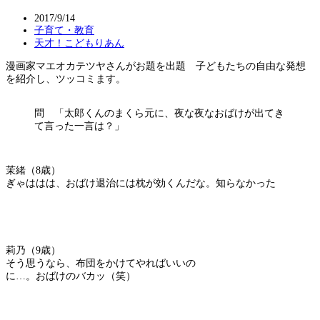
2017/9/14
子育て・教育
天才！こどもりあん
漫画家マエオカテツヤさんがお題を出題 子どもたちの自由な発想
を紹介し、ツッコミます。
問 「太郎くんのまくら元に、夜な夜なおばけが出てき
て言った一言は？」
茉緒（8歳）
ぎゃははは、おばけ退治には枕が効くんだな。知らなかった
莉乃（9歳）
そう思うなら、布団をかけてやればいいの
に…。おばけのバカッ（笑）