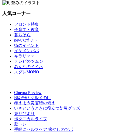
人気コーナー
フロント特集
子育て・教育
暮らそら
newスポット
街のイベント
イケメンパパ
キラリママ
テレビのツムジ
みんなのイイネ
スグレMONO
Cinema Preview
B級合戦 グルメの目
考えよう災害時の備え
いざというときに役立つ防災グッズ
祭りびより
ボタニカルライフ
脳トレ
手軽にセルフケア 癒やしのツボ