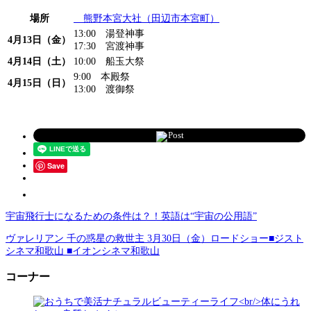
場所
熊野本宮大社（田辺市本宮町）
13:00 湯登神事
4月13日（金）
17:30 宮渡神事
4月14日（土）
10:00 船玉大祭
9:00 本殿祭
4月15日（日）
13:00 渡御祭
Post
Save
宇宙飛行士になるための条件は？！英語は“宇宙の公用語”
ヴァレリアン 千の惑星の救世主 3月30日（金）ロードショー■ジスト
シネマ和歌山 ■イオンシネマ和歌山
コーナー