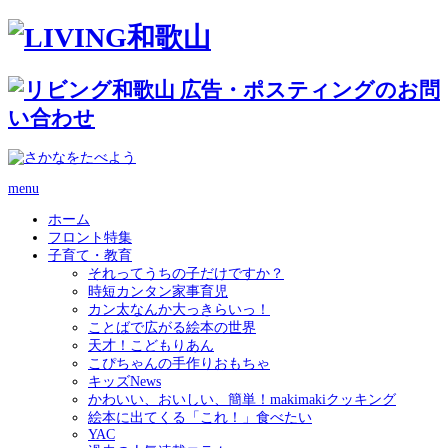
menu
ホーム
フロント特集
子育て・教育
それってうちの子だけですか？
時短カンタン家事育児
カン太なんか大っきらいっ！
ことばで広がる絵本の世界
天才！こどもりあん
こぴちゃんの手作りおもちゃ
キッズNews
かわいい、おいしい、簡単！makimakiクッキング
絵本に出てくる「これ！」食べたい
YAC