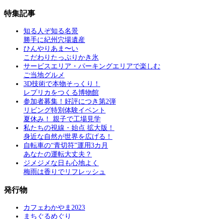
特集記事
知る人ぞ知る名景
勝手に紀州穴場遺産
ひんやりあま〜い
こだわりたっぷりかき氷
サービスエリア・パーキングエリアで楽しむ
ご当地グルメ
3D技術で本物そっくり！
レプリカをつくる博物館
参加者募集！好評につき第2弾
リビング特別体験イベント
夏休み！ 親子で工場見学
私たちの視線・始点 拡大版！
身近な自然が世界を広げる！
自転車の“青切符”運用3カ月
あなたの運転大丈夫？
ジメジメな日も心地よく
梅雨は香りでリフレッシュ
発行物
カフェわかやま2023
まちぐるめぐり