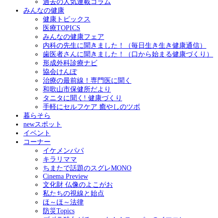
過去の人気連載コラム
みんなの健康
健康トピックス
医療TOPICS
みんなの健康フェア
内科の先生に聞きました！（毎日生き生き健康通信）
歯医者さんに聞きました！（口から始まる健康づくり）
形成外科診療ナビ
協会けんぽ
治療の最前線！専門医に聞く
和歌山市保健所だより
タニタに聞く! 健康づくり
手軽にセルフケア 癒やしのツボ
暮らそら
newスポット
イベント
コーナー
イケメンパパ
キラリママ
ちまたで話題のスグレMONO
Cinema Preview
文化財 仏像のよこがお
私たちの視線と始点
ほ～ほ～法律
防災Topics