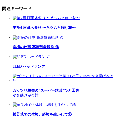
関連キーワード
第7回 阿田木祭り 〜八ツ八と飾り花〜
南極の仕事 高層気象観測 ④
3LED ヘッドランプ
ガッツリ主夫の”スーパー惣菜”ひと工夫
かき揚げみそ汁
被災地での体験、経験を生かして⑯