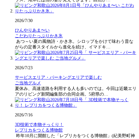
2026/7/30
ひんやりあま〜い
こだわりたっぷりかき氷
あつ～い夏の風物詩・かき氷。シロップをかけて味わう昔な
がらの定番スタイルから進化を続け、イマドキ…
2026/7/23
サービスエリア・パーキングエリアで楽しむ
ご当地グルメ
夏休み、高速道路を利用する人も多いのでは。今回は近畿エリ
アのリビング新聞編集部の合同企画。5府県の…
2026/7/16
3D技術で本物そっくり！
レプリカをつくる博物館
昨年10月に開館した「レプリカをつくる博物館」(紀美野町神