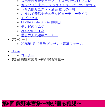
ズボラ独女がチェック！！スーパーのイマコレ
ガッツリ主夫が チェック！！スーパーのイマコレ
うちの飲みニスト・酒美 推しの一杯
おうちで美活ナチュラルビューティーライフ
トピックス
LIVING Selection in 和歌山
テレビのツムジ
みんなのイイネ
過去の人気連載コーナー
アンケート
2026年1月10日号プレゼント応募フォーム
Home
コーナー
第6回 熊野本宮祭〜神が宿る稚児〜
第6回 熊野本宮祭〜神が宿る稚児〜