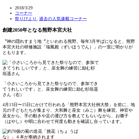
2018/3/29
コーナー
祭りびより
,
過去の人気連載コーナー
創建2050年となる熊野本宮大社
〝神の隠れすまう地〞といわれる熊野。毎年3月半ばになると、熊野
本宮大社の研修施設「瑞鳳殿（ずいほうでん）」の一室に明かりが
ともります。
「小さいころから見てきた祭りなので、参加でき
てうれしいです」と、巫女舞の練習に励む杉垣遥
さん（右）
4月13日〜15日にかけて行われる「熊野本宮大社例大祭」を前に、地
元の子どもたちが集まり、大和舞と巫女（みこ）舞を練習。神官や
巫女から、手の動きや足の運び方を教えてもらいながら、お囃子
（はやし）や唄に合わせて何度も動きを確認し合っています。