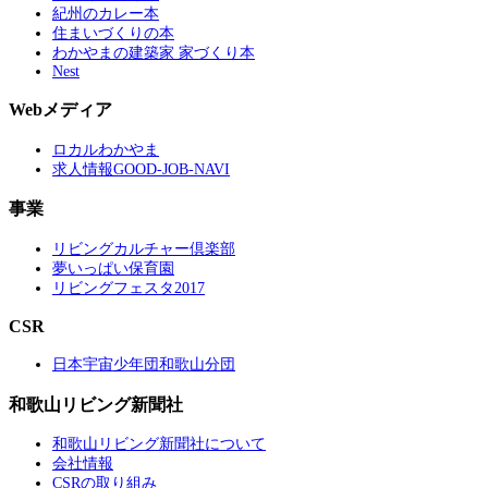
紀州のカレー本
住まいづくりの本
わかやまの建築家 家づくり本
Nest
Webメディア
ロカルわかやま
求人情報GOOD-JOB-NAVI
事業
リビングカルチャー倶楽部
夢いっぱい保育園
リビングフェスタ2017
CSR
日本宇宙少年団和歌山分団
和歌山リビング新聞社
和歌山リビング新聞社について
会社情報
CSRの取り組み