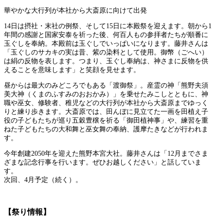
華やかな大行列が本社から大斎原に向けて出発
14日は摂社・末社の例祭、そして15日に本殿祭を迎えます。朝から1
年間の感謝と国家安泰を祈った後、何百人もの参拝者たちが順番に
玉ぐしを奉納。本殿前は玉ぐしでいっぱいになります。藤井さんは
「玉ぐしのサカキの実は昔、紫の染料として使用。御幣（ごへい）
は絹の反物を表します。つまり、玉ぐし奉納は、神さまに反物を供
えることを意味します」と笑顔を見せます。
昼からは最大のみどころでもある「渡御祭」。産霊の神「熊野夫須
美大神（くまのふすみのおおかみ）」を乗せたみこしとともに、神
職や巫女、修験者、稚児などの大行列が本社から大斎原までゆっく
りと練り歩きます。大斎原では、田んぼに見立てた一画を田植え子
役の子どもたちが巡り五穀豊穣を祈る「御田植神事」や、練習を重
ねた子どもたちの大和舞と巫女舞の奉納、護摩たきなどが行われま
す。
今年創建2050年を迎えた熊野本宮大社。藤井さんは「12月までさま
ざまな記念行事を行います。ぜひお越しください」と話していま
す。
次回、4月予定（続く）。
【祭り情報】