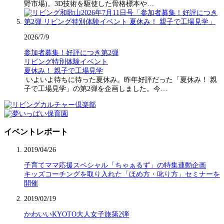
野市場)。3D技術を駆使した骨格標本や…
2026/7/9
参加者募集！好評につき第2弾
リビング特別体験イベント
夏休み！ 親子で工場見学
いよいよ待ちに待った夏休み。昨年好評だった「夏休み！ 親
子で工場見学」の第2弾を企画しました。今…
イベントレポート
2019/04/26
子育てママ応援スペシャル「ちゃぁるず」の特集連動企画
キッズコーチングを取り入れた「ほめ方・叱り方」セミナーを
開催
2019/02/19
かわいいKYOTO大人女子旅第2弾