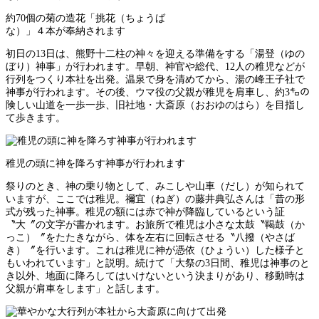
約70個の菊の造花「挑花（ちょうば
な）」４本が奉納されます
初日の13日は、熊野十二柱の神々を迎える準備をする「湯登（ゆの
ぼり）神事」が行われます。早朝、神官や総代、12人の稚児などが
行列をつくり本社を出発。温泉で身を清めてから、湯の峰王子社で
神事が行われます。その後、ウマ役の父親が稚児を肩車し、約3㌔の
険しい山道を一歩一歩、旧社地・大斎原（おおゆのはら）を目指し
て歩きます。
稚児の頭に神を降ろす神事が行われます
祭りのとき、神の乗り物として、みこしや山車（だし）が知られて
いますが、ここでは稚児。禰宜（ねぎ）の藤井典弘さんは「昔の形
式が残った神事。稚児の額には赤で神が降臨しているという証
〝大〞の文字が書かれます。お旅所で稚児は小さな太鼓〝鞨鼓（か
っこ）〞をたたきながら、体を左右に回転させる〝八撥（やさば
き）〞を行います。これは稚児に神が憑依（ひょうい）した様子と
もいわれています」と説明。続けて「大祭の3日間、稚児は神事のと
き以外、地面に降ろしてはいけないという決まりがあり、移動時は
父親が肩車をします」と話します。