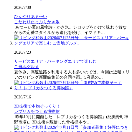
2026/7/30
ひんやりあま〜い
こだわりたっぷりかき氷
あつ～い夏の風物詩・かき氷。シロップをかけて味わう昔な
がらの定番スタイルから進化を続け、イマドキ…
2026/7/23
サービスエリア・パーキングエリアで楽しむ
ご当地グルメ
夏休み、高速道路を利用する人も多いのでは。今回は近畿エリ
アのリビング新聞編集部の合同企画。5府県の…
2026/7/16
3D技術で本物そっくり！
レプリカをつくる博物館
昨年10月に開館した「レプリカをつくる博物館」(紀美野町神
野市場)。3D技術を駆使した骨格標本や…