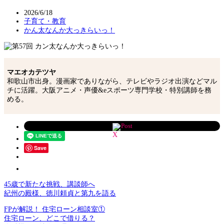
2026/6/18
子育て・教育
かん太なんか大っきらいっ！
マエオカテツヤ
和歌山市出身。漫画家でありながら、テレビやラジオ出演などマル
チに活躍。大阪アニメ・声優&eスポーツ専門学校・特別講師を務
める。
Post
Save
45歳で新たな挑戦、講談師へ
紀州の殿様、徳川頼貞と第九を語る
FPが解説！ 住宅ローン相談室①
住宅ローン、どこで借りる？