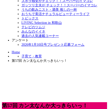
ズボラ独女がチェック！！スーパーのイマコレ
ガッツリ主夫が チェック！！スーパーのイマコレ
うちの飲みニスト・酒美 推しの一杯
おうちで美活ナチュラルビューティーライフ
トピックス
LIVING Selection in 和歌山
テレビのツムジ
みんなのイイネ
過去の人気連載コーナー
アンケート
2026年1月10日号プレゼント応募フォーム
Home
子育て・教育
第57回 カン太なんか大っきらいっ！
第57回 カン太なんか大っきらいっ！