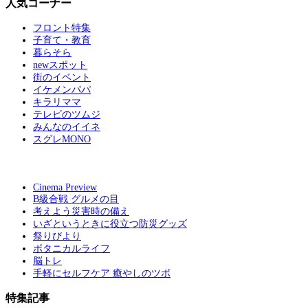
人気コーナー
フロント特集
子育て・教育
暮らそら
newスポット
街のイベント
イケメンパパ
キラリママ
テレビのツムジ
みんなのイイネ
スグレMONO
Cinema Preview
B級合戦 グルメの目
考えよう災害時の備え
いざというときに役立つ防災グッズ
祭りびより
ボタニカルライフ
脳トレ
手軽にセルフケア 癒やしのツボ
特集記事