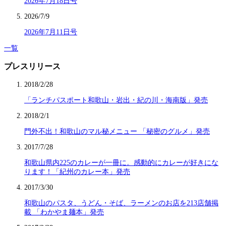
2026年7月18日号
2026/7/9
2026年7月11日号
一覧
プレスリリース
2018/2/28
「ランチパスポート和歌山・岩出・紀の川・海南版」発売
2018/2/1
門外不出！和歌山のマル秘メニュー 「秘密のグルメ」発売
2017/7/28
和歌山県内225のカレーが一冊に。感動的にカレーが好きにな
ります！「紀州のカレー本」発売
2017/3/30
和歌山のパスタ、うどん・そば、ラーメンのお店を213店舗掲
載 「わかやま麺本」発売