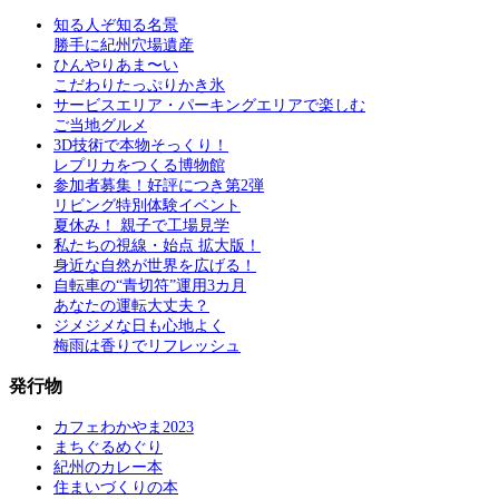
知る人ぞ知る名景
勝手に紀州穴場遺産
ひんやりあま〜い
こだわりたっぷりかき氷
サービスエリア・パーキングエリアで楽しむ
ご当地グルメ
3D技術で本物そっくり！
レプリカをつくる博物館
参加者募集！好評につき第2弾
リビング特別体験イベント
夏休み！ 親子で工場見学
私たちの視線・始点 拡大版！
身近な自然が世界を広げる！
自転車の“青切符”運用3カ月
あなたの運転大丈夫？
ジメジメな日も心地よく
梅雨は香りでリフレッシュ
発行物
カフェわかやま2023
まちぐるめぐり
紀州のカレー本
住まいづくりの本