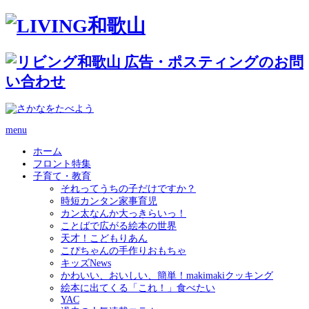
menu
ホーム
フロント特集
子育て・教育
それってうちの子だけですか？
時短カンタン家事育児
カン太なんか大っきらいっ！
ことばで広がる絵本の世界
天才！こどもりあん
こぴちゃんの手作りおもちゃ
キッズNews
かわいい、おいしい、簡単！makimakiクッキング
絵本に出てくる「これ！」食べたい
YAC