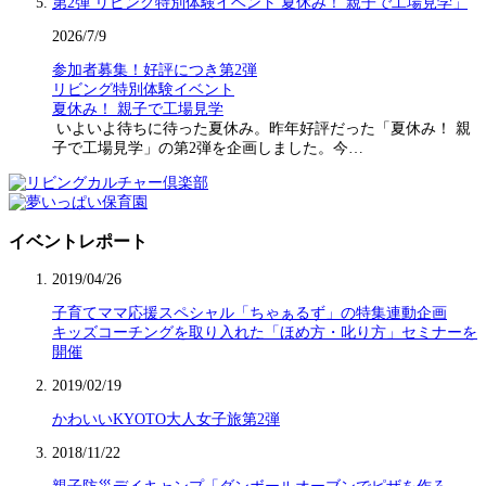
2026/7/9
参加者募集！好評につき第2弾
リビング特別体験イベント
夏休み！ 親子で工場見学
いよいよ待ちに待った夏休み。昨年好評だった「夏休み！ 親
子で工場見学」の第2弾を企画しました。今…
イベントレポート
2019/04/26
子育てママ応援スペシャル「ちゃぁるず」の特集連動企画
キッズコーチングを取り入れた「ほめ方・叱り方」セミナーを
開催
2019/02/19
かわいいKYOTO大人女子旅第2弾
2018/11/22