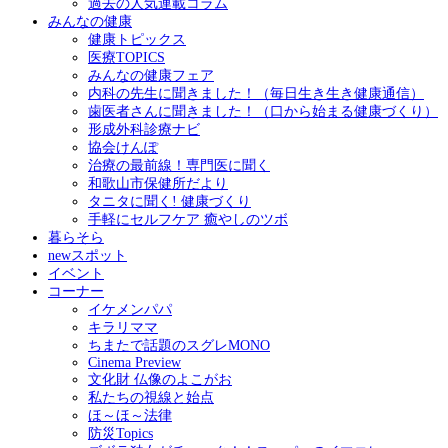
過去の人気連載コラム
みんなの健康
健康トピックス
医療TOPICS
みんなの健康フェア
内科の先生に聞きました！（毎日生き生き健康通信）
歯医者さんに聞きました！（口から始まる健康づくり）
形成外科診療ナビ
協会けんぽ
治療の最前線！専門医に聞く
和歌山市保健所だより
タニタに聞く! 健康づくり
手軽にセルフケア 癒やしのツボ
暮らそら
newスポット
イベント
コーナー
イケメンパパ
キラリママ
ちまたで話題のスグレMONO
Cinema Preview
文化財 仏像のよこがお
私たちの視線と始点
ほ～ほ～法律
防災Topics