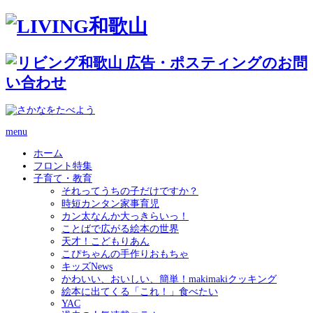
menu
ホーム
フロント特集
子育て・教育
それってうちの子だけですか？
時短カンタン家事育児
カン太なんか大っきらいっ！
ことばで広がる絵本の世界
天才！こどもりあん
こぴちゃんの手作りおもちゃ
キッズNews
かわいい、おいしい、簡単！makimakiクッキング
絵本に出てくる「これ！」食べたい
YAC