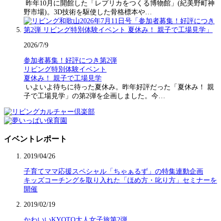
昨年10月に開館した「レプリカをつくる博物館」(紀美野町神
野市場)。3D技術を駆使した骨格標本や…
2026/7/9
参加者募集！好評につき第2弾
リビング特別体験イベント
夏休み！ 親子で工場見学
いよいよ待ちに待った夏休み。昨年好評だった「夏休み！ 親
子で工場見学」の第2弾を企画しました。今…
イベントレポート
2019/04/26
子育てママ応援スペシャル「ちゃぁるず」の特集連動企画
キッズコーチングを取り入れた「ほめ方・叱り方」セミナーを
開催
2019/02/19
かわいいKYOTO大人女子旅第2弾