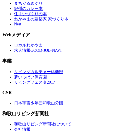
まちぐるめぐり
紀州のカレー本
住まいづくりの本
わかやまの建築家 家づくり本
Nest
Webメディア
ロカルわかやま
求人情報GOOD-JOB-NAVI
事業
リビングカルチャー倶楽部
夢いっぱい保育園
リビングフェスタ2017
CSR
日本宇宙少年団和歌山分団
和歌山リビング新聞社
和歌山リビング新聞社について
会社情報