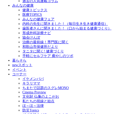
過去の人気連載コラム
みんなの健康
健康トピックス
医療TOPICS
みんなの健康フェア
内科の先生に聞きました！（毎日生き生き健康通信）
歯医者さんに聞きました！（口から始まる健康づくり）
形成外科診療ナビ
協会けんぽ
治療の最前線！専門医に聞く
和歌山市保健所だより
タニタに聞く! 健康づくり
手軽にセルフケア 癒やしのツボ
暮らそら
newスポット
イベント
コーナー
イケメンパパ
キラリママ
ちまたで話題のスグレMONO
Cinema Preview
文化財 仏像のよこがお
私たちの視線と始点
ほ～ほ～法律
防災Topics