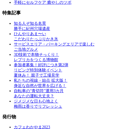
手軽にセルフケア 癒やしのツボ
特集記事
知る人ぞ知る名景
勝手に紀州穴場遺産
ひんやりあま〜い
こだわりたっぷりかき氷
サービスエリア・パーキングエリアで楽しむ
ご当地グルメ
3D技術で本物そっくり！
レプリカをつくる博物館
参加者募集！好評につき第2弾
リビング特別体験イベント
夏休み！ 親子で工場見学
私たちの視線・始点 拡大版！
身近な自然が世界を広げる！
自転車の“青切符”運用3カ月
あなたの運転大丈夫？
ジメジメな日も心地よく
梅雨は香りでリフレッシュ
発行物
カフェわかやま2023