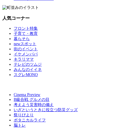
人気コーナー
フロント特集
子育て・教育
暮らそら
newスポット
街のイベント
イケメンパパ
キラリママ
テレビのツムジ
みんなのイイネ
スグレMONO
Cinema Preview
B級合戦 グルメの目
考えよう災害時の備え
いざというときに役立つ防災グッズ
祭りびより
ボタニカルライフ
脳トレ