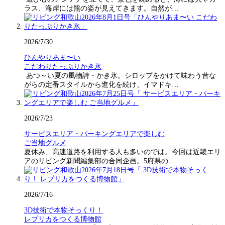
ラス、海岸には熊の姿が見えてきます。自然が…
2026/7/30
ひんやりあま〜い
こだわりたっぷりかき氷
あつ～い夏の風物詩・かき氷。シロップをかけて味わう昔な
がらの定番スタイルから進化を続け、イマドキ…
2026/7/23
サービスエリア・パーキングエリアで楽しむ
ご当地グルメ
夏休み、高速道路を利用する人も多いのでは。今回は近畿エリ
アのリビング新聞編集部の合同企画。5府県の…
2026/7/16
3D技術で本物そっくり！
レプリカをつくる博物館