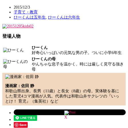
2015/12/3
子育て・教育
ひーくんは五年生
,
ひーくんは六年生
登場人物
ひーくん
好奇心いっぱいの元気な男の子。ついに小学6年生
ひーくんの母
やんちゃな息子を温かく、時には厳しく見守る強き
母
漫画家：佐田 静
和歌山県出身。長男（11歳）と長女（8歳）の母。実体験を基に
した育児4コマ漫画が人気。代表作は和歌山弁サクレツの『いっ
とけ！ 育児』（集英社）など
Post
Save