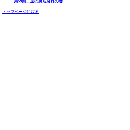
第59回 宝の持ち腐れの巻
トップページに戻る