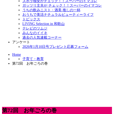
ズボラ独女がチェック！！スーパーのイマコレ
ガッツリ主夫が チェック！！スーパーのイマコレ
うちの飲みニスト・酒美 推しの一杯
おうちで美活ナチュラルビューティーライフ
トピックス
LIVING Selection in 和歌山
テレビのツムジ
みんなのイイネ
過去の人気連載コーナー
アンケート
2026年1月10日号プレゼント応募フォーム
Home
子育て・教育
第72回 お年ごろの巻
第72回 お年ごろの巻