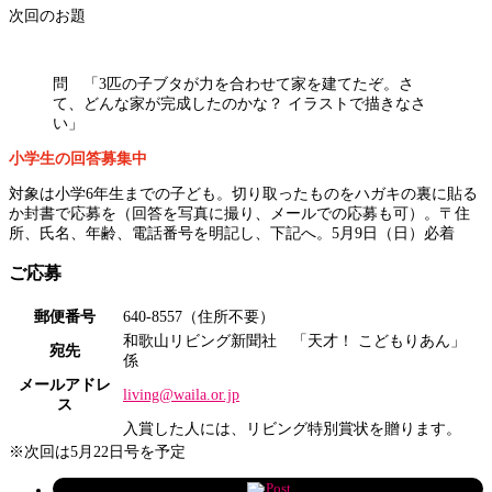
次回のお題
問 「3匹の子ブタが力を合わせて家を建てたぞ。さ
て、どんな家が完成したのかな？ イラストで描きなさ
い」
小学生の回答募集中
対象は小学6年生までの子ども。切り取ったものをハガキの裏に貼る
か封書で応募を（回答を写真に撮り、メールでの応募も可）。〒住
所、氏名、年齢、電話番号を明記し、下記へ。5月9日（日）必着
ご応募
郵便番号
640-8557（住所不要）
和歌山リビング新聞社 「天才！ こどもりあん」
宛先
係
メールアドレ
living@waila.or.jp
ス
入賞した人には、リビング特別賞状を贈ります。
※次回は5月22日号を予定
Post