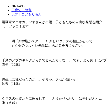
2021/4/15
子育て・教育
天才！こどもりあん
漫画家マエオカテツヤさんが出題 子どもたちの自由な発想を紹介
し、ツッコミます
問「新学期がスタート！ 新しいクラスの担任がとって
もクセのつよ～い先生に。あだ名を考えなさい」
千鳥のノブのギャグからきてるんだろうな…。 でも、よく見ればノ
真依（10歳）
先生…女性だったのか…。そりゃ、クセが強いっ！
鈴奈（11歳）
クラスの生徒たちに囲まれて、「ぶうたせんせい」は幸せだぶ～…
唯（６歳）