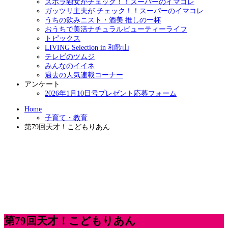
ズボラ独女がチェック！！スーパーのイマコレ
ガッツリ主夫が チェック！！スーパーのイマコレ
うちの飲みニスト・酒美 推しの一杯
おうちで美活ナチュラルビューティーライフ
トピックス
LIVING Selection in 和歌山
テレビのツムジ
みんなのイイネ
過去の人気連載コーナー
アンケート
2026年1月10日号プレゼント応募フォーム
Home
子育て・教育
第79回天才！こどもりあん
第79回天才！こどもりあん