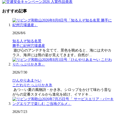
おすすめ記事
2026/8/6
知る人ぞ知る名景
勝手に紀州穴場遺産
遊び心のアンテナを立てて、景色を眺めると、海には犬やカ
ラス、海岸には熊の姿が見えてきます。自然が…
2026/7/30
ひんやりあま〜い
こだわりたっぷりかき氷
あつ～い夏の風物詩・かき氷。シロップをかけて味わう昔な
がらの定番スタイルから進化を続け、イマドキ…
2026/7/23