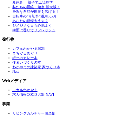
夏休み！ 親子で工場見学
私たちの視線・始点 拡大版！
身近な自然が世界を広げる！
自転車の“青切符”運用3カ月
あなたの運転大丈夫？
ジメジメな日も心地よく
梅雨は香りでリフレッシュ
発行物
カフェわかやま2023
まちぐるめぐり
紀州のカレー本
住まいづくりの本
わかやまの建築家 家づくり本
Nest
Webメディア
ロカルわかやま
求人情報GOOD-JOB-NAVI
事業
リビングカルチャー倶楽部