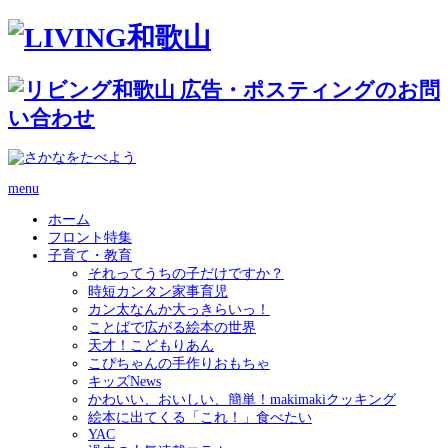
menu
ホーム
フロント特集
子育て・教育
それってうちの子だけですか？
時短カンタン家事育児
カン太なんか大っきらいっ！
ことばで広がる絵本の世界
天才！こどもりあん
こぴちゃんの手作りおもちゃ
キッズNews
かわいい、おいしい、簡単！makimakiクッキング
絵本に出てくる「これ！」食べたい
YAC