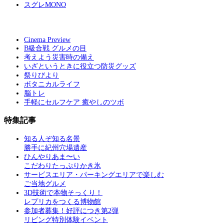
スグレMONO
Cinema Preview
B級合戦 グルメの目
考えよう災害時の備え
いざというときに役立つ防災グッズ
祭りびより
ボタニカルライフ
脳トレ
手軽にセルフケア 癒やしのツボ
特集記事
知る人ぞ知る名景
勝手に紀州穴場遺産
ひんやりあま〜い
こだわりたっぷりかき氷
サービスエリア・パーキングエリアで楽しむ
ご当地グルメ
3D技術で本物そっくり！
レプリカをつくる博物館
参加者募集！好評につき第2弾
リビング特別体験イベント