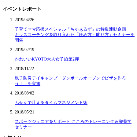
イベントレポート
2019/04/26
子育てママ応援スペシャル「ちゃぁるず」の特集連動企画
キッズコーチングを取り入れた「ほめ方・叱り方」セミナーを
開催
2019/02/19
かわいいKYOTO大人女子旅第2弾
2018/11/22
親子防災デイキャンプ「ダンボールオーブンでピザを作ろ
う！」を実施
2018/08/02
ふせんで叶えるタイムマネジメント術
2018/05/21
スポーツジュニアをサポート こころのトレーニング＆栄養学
セミナー