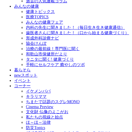
過去の人気連載コラム
みんなの健康
健康トピックス
医療TOPICS
みんなの健康フェア
内科の先生に聞きました！（毎日生き生き健康通信）
歯医者さんに聞きました！（口から始まる健康づくり）
形成外科診療ナビ
協会けんぽ
治療の最前線！専門医に聞く
和歌山市保健所だより
タニタに聞く! 健康づくり
手軽にセルフケア 癒やしのツボ
暮らそら
newスポット
イベント
コーナー
イケメンパパ
キラリママ
ちまたで話題のスグレMONO
Cinema Preview
文化財 仏像のよこがお
私たちの視線と始点
ほ～ほ～法律
防災Topics