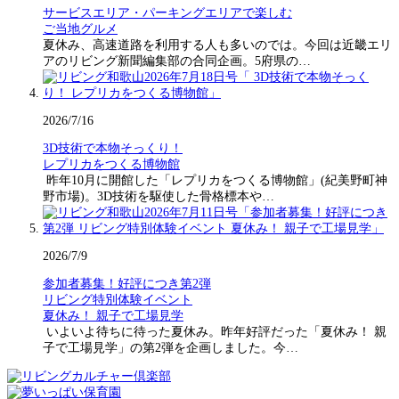
サービスエリア・パーキングエリアで楽しむ
ご当地グルメ
夏休み、高速道路を利用する人も多いのでは。今回は近畿エリ
アのリビング新聞編集部の合同企画。5府県の…
2026/7/16
3D技術で本物そっくり！
レプリカをつくる博物館
昨年10月に開館した「レプリカをつくる博物館」(紀美野町神
野市場)。3D技術を駆使した骨格標本や…
2026/7/9
参加者募集！好評につき第2弾
リビング特別体験イベント
夏休み！ 親子で工場見学
いよいよ待ちに待った夏休み。昨年好評だった「夏休み！ 親
子で工場見学」の第2弾を企画しました。今…