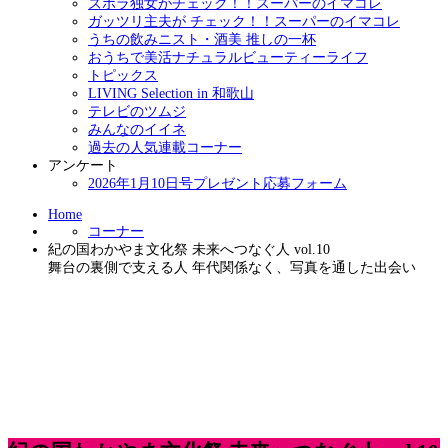
ズボラ独女がチェック！！スーパーのイマコレ
ガッツリ主夫が チェック！！スーパーのイマコレ
うちの飲みニスト・酒美 推しの一杯
おうちで美活ナチュラルビューティーライフ
トピックス
LIVING Selection in 和歌山
テレビのツムジ
みんなのイイネ
過去の人気連載コーナー
アンケート
2026年1月10日号プレゼント応募フォーム
Home
コーナー
紀の国わかやま文化祭 未来へつなぐ人 vol.10
舞台の裏側で支える人 年代関係なく、写真を通した出会い