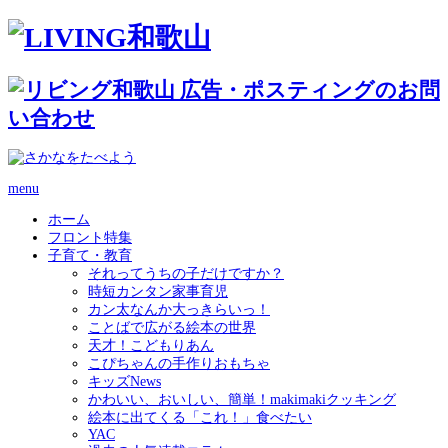
menu
ホーム
フロント特集
子育て・教育
それってうちの子だけですか？
時短カンタン家事育児
カン太なんか大っきらいっ！
ことばで広がる絵本の世界
天才！こどもりあん
こぴちゃんの手作りおもちゃ
キッズNews
かわいい、おいしい、簡単！makimakiクッキング
絵本に出てくる「これ！」食べたい
YAC