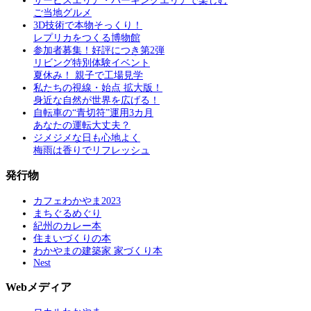
サービスエリア・パーキングエリアで楽しむ
ご当地グルメ
3D技術で本物そっくり！
レプリカをつくる博物館
参加者募集！好評につき第2弾
リビング特別体験イベント
夏休み！ 親子で工場見学
私たちの視線・始点 拡大版！
身近な自然が世界を広げる！
自転車の“青切符”運用3カ月
あなたの運転大丈夫？
ジメジメな日も心地よく
梅雨は香りでリフレッシュ
発行物
カフェわかやま2023
まちぐるめぐり
紀州のカレー本
住まいづくりの本
わかやまの建築家 家づくり本
Nest
Webメディア