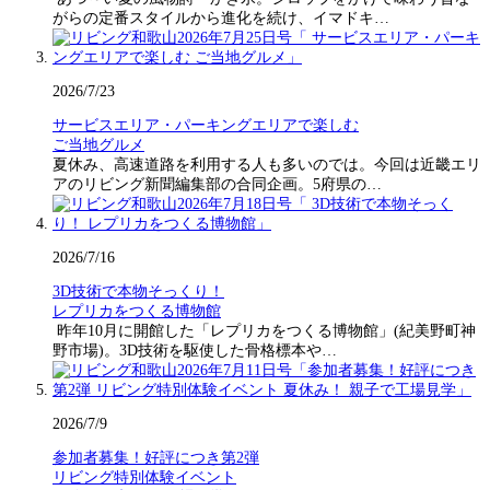
がらの定番スタイルから進化を続け、イマドキ…
2026/7/23
サービスエリア・パーキングエリアで楽しむ
ご当地グルメ
夏休み、高速道路を利用する人も多いのでは。今回は近畿エリ
アのリビング新聞編集部の合同企画。5府県の…
2026/7/16
3D技術で本物そっくり！
レプリカをつくる博物館
昨年10月に開館した「レプリカをつくる博物館」(紀美野町神
野市場)。3D技術を駆使した骨格標本や…
2026/7/9
参加者募集！好評につき第2弾
リビング特別体験イベント