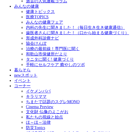
過去の人気連載コラム
みんなの健康
健康トピックス
医療TOPICS
みんなの健康フェア
内科の先生に聞きました！（毎日生き生き健康通信）
歯医者さんに聞きました！（口から始まる健康づくり）
形成外科診療ナビ
協会けんぽ
治療の最前線！専門医に聞く
和歌山市保健所だより
タニタに聞く! 健康づくり
手軽にセルフケア 癒やしのツボ
暮らそら
newスポット
イベント
コーナー
イケメンパパ
キラリママ
ちまたで話題のスグレMONO
Cinema Preview
文化財 仏像のよこがお
私たちの視線と始点
ほ～ほ～法律
防災Topics