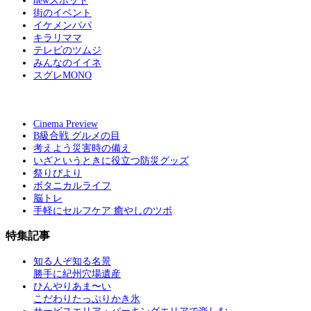
newスポット
街のイベント
イケメンパパ
キラリママ
テレビのツムジ
みんなのイイネ
スグレMONO
Cinema Preview
B級合戦 グルメの目
考えよう災害時の備え
いざというときに役立つ防災グッズ
祭りびより
ボタニカルライフ
脳トレ
手軽にセルフケア 癒やしのツボ
特集記事
知る人ぞ知る名景
勝手に紀州穴場遺産
ひんやりあま〜い
こだわりたっぷりかき氷