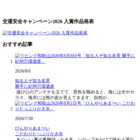
交通安全キャンペーン2026 入賞作品発表
おすすめ記事
2026/8/6
知る人ぞ知る名景
勝手に紀州穴場遺産
遊び心のアンテナを立てて、景色を眺めると、海には犬やカ
ラス、海岸には熊の姿が見えてきます。自然が…
2026/7/30
ひんやりあま〜い
こだわりたっぷりかき氷
あつ～い夏の風物詩・かき氷。シロップをかけて味わう昔な