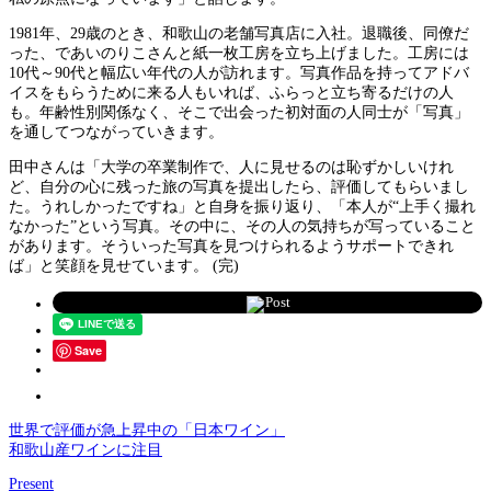
1981年、29歳のとき、和歌山の老舗写真店に入社。退職後、同僚だ
った、であいのりこさんと紙一枚工房を立ち上げました。工房には
10代～90代と幅広い年代の人が訪れます。写真作品を持ってアドバ
イスをもらうために来る人もいれば、ふらっと立ち寄るだけの人
も。年齢性別関係なく、そこで出会った初対面の人同士が「写真」
を通してつながっていきます。
田中さんは「大学の卒業制作で、人に見せるのは恥ずかしいけれ
ど、自分の心に残った旅の写真を提出したら、評価してもらいまし
た。うれしかったですね」と自身を振り返り、「本人が“上手く撮れ
なかった”という写真。その中に、その人の気持ちが写っていること
があります。そういった写真を見つけられるようサポートできれ
ば」と笑顔を見せています。 (完)
Post
Save
世界で評価が急上昇中の「日本ワイン」
和歌山産ワインに注目
Present