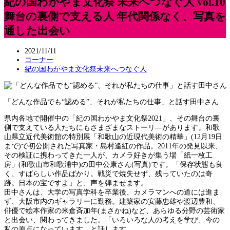
紀の国わかやま文化祭 未来へつなぐ人 vol.10
舞台の裏側で支える人 年代関係なく、写真を
通した出会い
2021/11/11
コーナー
紀の国わかやま文化祭未来へつなぐ人
「どんな作品でも“認める”、それが私たちの仕事」と話す田中さん
県内各地で開催中の「紀の国わかやま文化祭2021」、その舞台の裏
側で支えている人たちにもさまざまなストーリ―があります。和歌
山県立近代美術館の特別展「和歌山の近現代美術の精華」(12月19日
まで)で初公開された写真家・島村逢紅の作品。2011年の発見以来、
その検証に携わってきた一人が、カメラ好きが集う場「紙一枚工
房」(和歌山市和歌浦中)の田中公康さん(写真)です。「保存状態も良
く、すばらしい作品ばかり。戦災で焼失せず、残っていたのは奇
跡。日本の宝ですよ」と、声を弾ませます。
田中さんは、大学の写真学科を卒業後、カメラマンへの道には進ま
ず、大阪市内のギャラリーに勤務。建築家の安藤忠雄や渡辺豊和、
俳優で絵本作家の米倉斉加年(まさかね)など、あらゆる分野の芸術家
と出会い、関わってきました。「いろいろな人の考えを学び、今の
私の原点になっています」と話します。