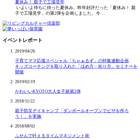
夏休み！ 親子で工場見学
いよいよ待ちに待った夏休み。昨年好評だった「夏休み！ 親
子で工場見学」の第2弾を企画しました。今…
イベントレポート
2019/04/26
子育てママ応援スペシャル「ちゃぁるず」の特集連動企画
キッズコーチングを取り入れた「ほめ方・叱り方」セミナーを
開催
2019/02/19
かわいいKYOTO大人女子旅第2弾
2018/11/22
親子防災デイキャンプ「ダンボールオーブンでピザを作ろ
う！」を実施
2018/08/02
ふせんで叶えるタイムマネジメント術