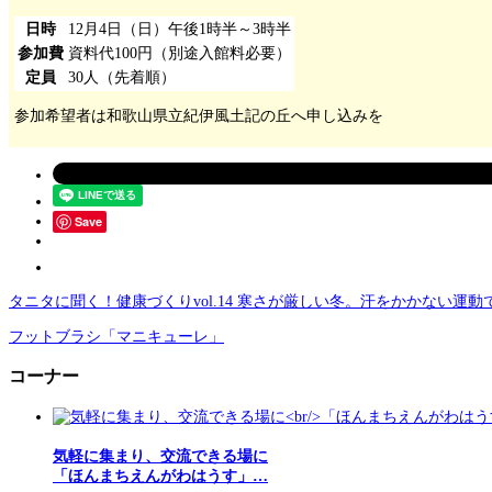
日時
12月4日（日）午後1時半～3時半
参加費
資料代100円（別途入館料必要）
定員
30人（先着順）
参加希望者は和歌山県立紀伊風土記の丘へ申し込みを
Save
タニタに聞く！健康づくりvol.14 寒さが厳しい冬。汗をかかない運
フットブラシ「マニキューレ」
コーナー
気軽に集まり、交流できる場に
「ほんまちえんがわはうす」…