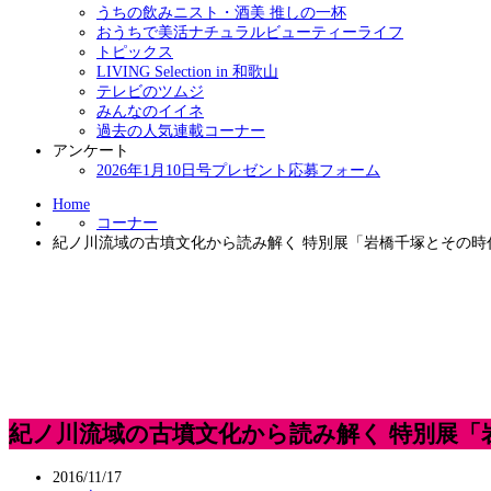
うちの飲みニスト・酒美 推しの一杯
おうちで美活ナチュラルビューティーライフ
トピックス
LIVING Selection in 和歌山
テレビのツムジ
みんなのイイネ
過去の人気連載コーナー
アンケート
2026年1月10日号プレゼント応募フォーム
Home
コーナー
紀ノ川流域の古墳文化から読み解く 特別展「岩橋千塚とその時
紀ノ川流域の古墳文化から読み解く 特別展「
2016/11/17