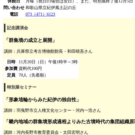
休館日
月曜（祝日の場合は翌日）、また、特別展終了後12月5日
問い合わせ
和歌山県立紀伊風土記の丘
電話
073（471）6123
記念講演会
「群集墳の成立と展開」
講師：兵庫県立考古博物館館長・和田晴吾さん
日時
11月20日（日）午後1時半～3時
参加費
資料代100円
定員
70人（先着順）
特別展セミナー
「形象埴輪からみた紀伊の独自性」
講師：羽曳野市立人権文化センター・河内一浩さん
「畿内地域の群集墳形成過程よりみた古墳時代の集団組織原
講師：河内長野市教育委員会・太田宏明さん