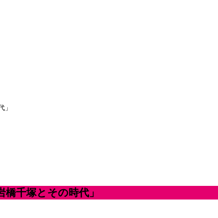
代」
岩橋千塚とその時代」