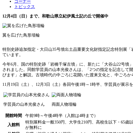
コーナー
トピックス
12月4日（日）まで、和歌山県立紀伊風土記の丘で開催中
翼を広げた鳥形埴輪
特別史跡追加指定・大日山35号墳出土品重要文化財指定記念特別展「
ています。
今年6月、国の特別史跡「岩橋千塚古墳」に、新たに「大谷山22号墳
されました。同館学芸員の山本光俊さんは、「2つの指定を記念して開
びます」と解説。古墳時代の中ごろに花開いた渡来文化と、中ごろか
11月19日（土）、12月3日（土）各回午後1時～1時半、学芸員が
学芸員の山本光俊さん
両面人物埴輪
開館時間
午前9時～午後4時半（入館は4時まで）
特別展料金一般350円、大学生210円、高校生以下・65
入館料
が無料に