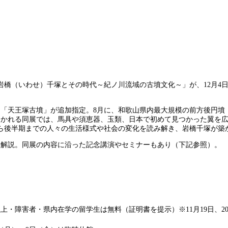
岩橋（いわせ）千塚とその時代～紀ノ川流域の古墳文化～」が、12月4
」「天王塚古墳」が追加指定。8月に、和歌山県内最大規模の前方後円墳
かれる同展では、馬具や須恵器、玉類、日本で初めて見つかった翼を広げ
ら後半期までの人々の生活様式や社会の変化を読み解き、岩橋千塚が築
展示を解説。同展の内容に沿った記念講演やセミナーもあり（下記参照）。
歳以上・障害者・県内在学の留学生は無料（証明書を提示）※11月19日、