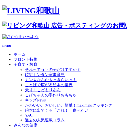
menu
ホーム
フロント特集
子育て・教育
それってうちの子だけですか？
時短カンタン家事育児
カン太なんか大っきらいっ！
ことばで広がる絵本の世界
天才！こどもりあん
こぴちゃんの手作りおもちゃ
キッズNews
かわいい、おいしい、簡単！makimakiクッキング
絵本に出てくる「これ！」食べたい
YAC
過去の人気連載コラム
みんなの健康