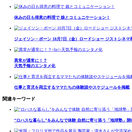
休みの日も得意の料理で 娘とコミュニケーション！
ジェイソン・ボーン 10月7日（金）ロードショー ジストシネマ
異常が通常に！？
天気予報のエンタメ化
仕事と育児を両立するママたちの体験談やスケジュールを掲載
関連キーワード
“ロハスな暮らし”をみんなで体験 自然に寄り添う「地球塾」開