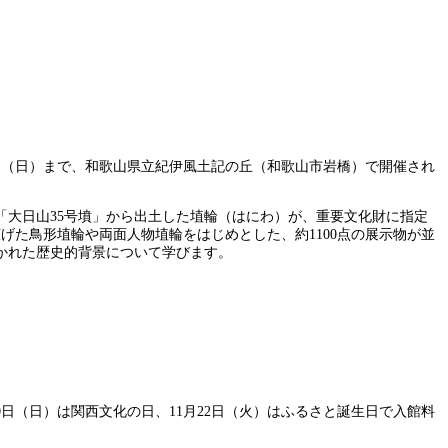
日（日）まで、和歌山県立紀伊風土記の丘（和歌山市岩橋）で開催され
「大日山35号墳」から出土した埴輪（はにわ）が、重要文化財に指定
た鳥形埴輪や両面人物埴輪をはじめとした、約1100点の展示物が並
かれた歴史的背景について学びます。
20日（日）は関西文化の日、11月22日（火）はふるさと誕生日で入館料