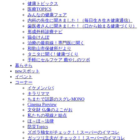
健康トピックス
医療TOPICS
みんなの健康フェア
内科の先生に聞きました！（毎日生き生き健康通信）
歯医者さんに聞きました！（口から始まる健康づくり）
形成外科診療ナビ
協会けんぽ
治療の最前線！専門医に聞く
和歌山市保健所だより
タニタに聞く! 健康づくり
手軽にセルフケア 癒やしのツボ
暮らそら
newスポット
イベント
コーナー
イケメンパパ
キラリママ
ちまたで話題のスグレMONO
Cinema Preview
文化財 仏像のよこがお
私たちの視線と始点
ほ～ほ～法律
防災Topics
ズボラ独女がチェック！！スーパーのイマコレ
ガッツリ主夫が チェック！！スーパーのイマコレ