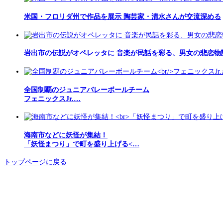
米国・フロリダ州で作品を展示 陶芸家・清水さんが交流深める
岩出市の伝説がオペレッタに 音楽が民話を彩る、男女の悲恋物
全国制覇のジュニアバレーボールチーム
フェニックスJr.…
海南市などに妖怪が集結！
「妖怪まつり」で町を盛り上げる<…
トップページに戻る