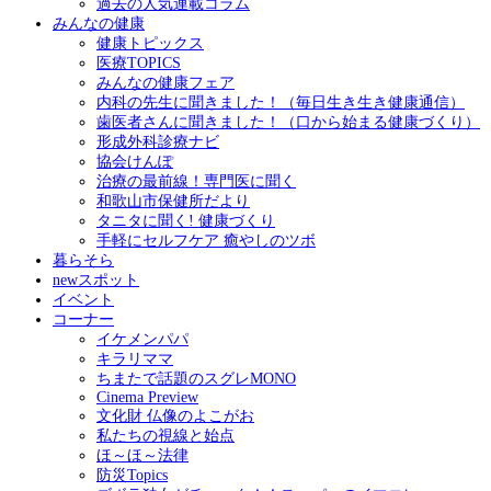
過去の人気連載コラム
みんなの健康
健康トピックス
医療TOPICS
みんなの健康フェア
内科の先生に聞きました！（毎日生き生き健康通信）
歯医者さんに聞きました！（口から始まる健康づくり）
形成外科診療ナビ
協会けんぽ
治療の最前線！専門医に聞く
和歌山市保健所だより
タニタに聞く! 健康づくり
手軽にセルフケア 癒やしのツボ
暮らそら
newスポット
イベント
コーナー
イケメンパパ
キラリママ
ちまたで話題のスグレMONO
Cinema Preview
文化財 仏像のよこがお
私たちの視線と始点
ほ～ほ～法律
防災Topics