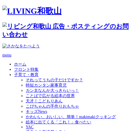
menu
ホーム
フロント特集
子育て・教育
それってうちの子だけですか？
時短カンタン家事育児
カン太なんか大っきらいっ！
ことばで広がる絵本の世界
天才！こどもりあん
こぴちゃんの手作りおもちゃ
キッズNews
かわいい、おいしい、簡単！makimakiクッキング
絵本に出てくる「これ！」食べたい
YAC