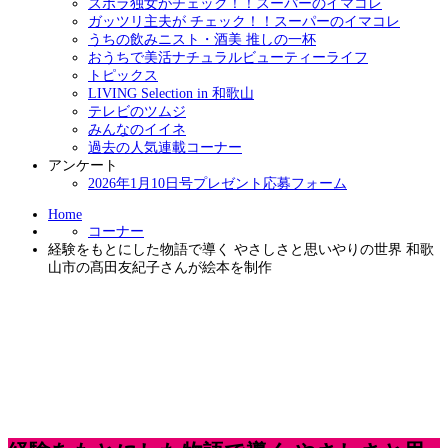
ズボラ独女がチェック！！スーパーのイマコレ
ガッツリ主夫が チェック！！スーパーのイマコレ
うちの飲みニスト・酒美 推しの一杯
おうちで美活ナチュラルビューティーライフ
トピックス
LIVING Selection in 和歌山
テレビのツムジ
みんなのイイネ
過去の人気連載コーナー
アンケート
2026年1月10日号プレゼント応募フォーム
Home
コーナー
経験をもとにした物語で導く やさしさと思いやりの世界 和歌
山市の髙田友紀子さんが絵本を制作