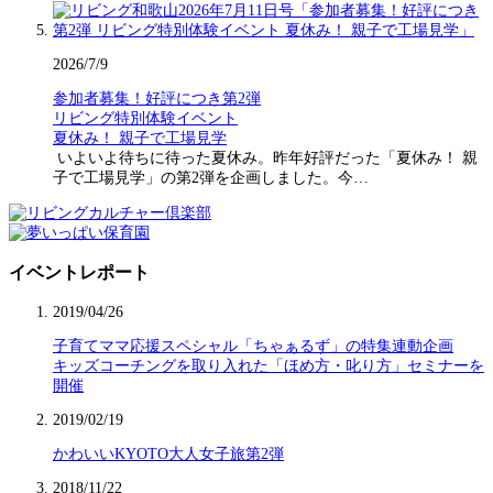
2026/7/9
参加者募集！好評につき第2弾
リビング特別体験イベント
夏休み！ 親子で工場見学
いよいよ待ちに待った夏休み。昨年好評だった「夏休み！ 親
子で工場見学」の第2弾を企画しました。今…
イベントレポート
2019/04/26
子育てママ応援スペシャル「ちゃぁるず」の特集連動企画
キッズコーチングを取り入れた「ほめ方・叱り方」セミナーを
開催
2019/02/19
かわいいKYOTO大人女子旅第2弾
2018/11/22