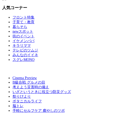
人気コーナー
フロント特集
子育て・教育
暮らそら
newスポット
街のイベント
イケメンパパ
キラリママ
テレビのツムジ
みんなのイイネ
スグレMONO
Cinema Preview
B級合戦 グルメの目
考えよう災害時の備え
いざというときに役立つ防災グッズ
祭りびより
ボタニカルライフ
脳トレ
手軽にセルフケア 癒やしのツボ