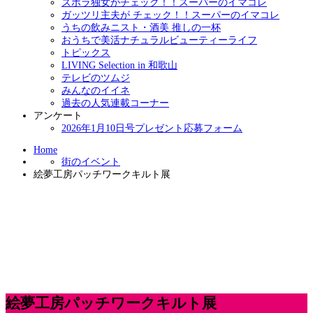
ズボラ独女がチェック！！スーパーのイマコレ
ガッツリ主夫が チェック！！スーパーのイマコレ
うちの飲みニスト・酒美 推しの一杯
おうちで美活ナチュラルビューティーライフ
トピックス
LIVING Selection in 和歌山
テレビのツムジ
みんなのイイネ
過去の人気連載コーナー
アンケート
2026年1月10日号プレゼント応募フォーム
Home
街のイベント
絵夢工房パッチワークキルト展
絵夢工房パッチワークキルト展