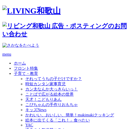
menu
ホーム
フロント特集
子育て・教育
それってうちの子だけですか？
時短カンタン家事育児
カン太なんか大っきらいっ！
ことばで広がる絵本の世界
天才！こどもりあん
こぴちゃんの手作りおもちゃ
キッズNews
かわいい、おいしい、簡単！makimakiクッキング
絵本に出てくる「これ！」食べたい
YAC