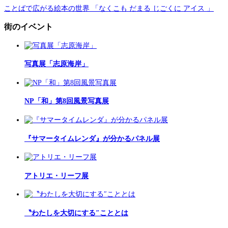
ことばで広がる絵本の世界 「なくこも だまる じごくに アイス 」
街のイベント
写真展「志原海岸」
NP「和」第8回風景写真展
『サマータイムレンダ』が分かるパネル展
アトリエ・リーフ展
〝わたしを大切にする″こととは