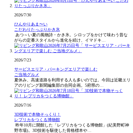
2026/7/30
ひんやりあま〜い
こだわりたっぷりかき氷
あつ～い夏の風物詩・かき氷。シロップをかけて味わう昔な
がらの定番スタイルから進化を続け、イマドキ…
2026/7/23
サービスエリア・パーキングエリアで楽しむ
ご当地グルメ
夏休み、高速道路を利用する人も多いのでは。今回は近畿エリ
アのリビング新聞編集部の合同企画。5府県の…
2026/7/16
3D技術で本物そっくり！
レプリカをつくる博物館
昨年10月に開館した「レプリカをつくる博物館」(紀美野町神
野市場)。3D技術を駆使した骨格標本や…