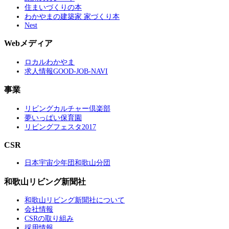
住まいづくりの本
わかやまの建築家 家づくり本
Nest
Webメディア
ロカルわかやま
求人情報GOOD-JOB-NAVI
事業
リビングカルチャー倶楽部
夢いっぱい保育園
リビングフェスタ2017
CSR
日本宇宙少年団和歌山分団
和歌山リビング新聞社
和歌山リビング新聞社について
会社情報
CSRの取り組み
採用情報