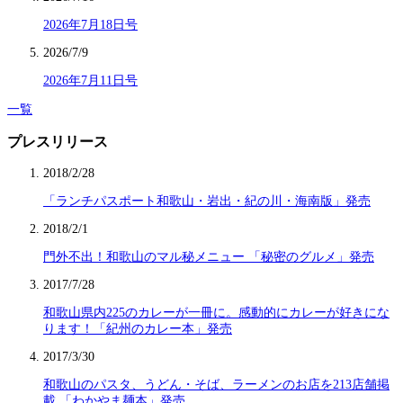
2026年7月18日号
2026/7/9
2026年7月11日号
一覧
プレスリリース
2018/2/28
「ランチパスポート和歌山・岩出・紀の川・海南版」発売
2018/2/1
門外不出！和歌山のマル秘メニュー 「秘密のグルメ」発売
2017/7/28
和歌山県内225のカレーが一冊に。感動的にカレーが好きにな
ります！「紀州のカレー本」発売
2017/3/30
和歌山のパスタ、うどん・そば、ラーメンのお店を213店舗掲
載 「わかやま麺本」発売