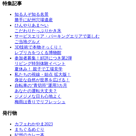
特集記事
知る人ぞ知る名景
勝手に紀州穴場遺産
ひんやりあま〜い
こだわりたっぷりかき氷
サービスエリア・パーキングエリアで楽しむ
ご当地グルメ
3D技術で本物そっくり！
レプリカをつくる博物館
参加者募集！好評につき第2弾
リビング特別体験イベント
夏休み！ 親子で工場見学
私たちの視線・始点 拡大版！
身近な自然が世界を広げる！
自転車の“青切符”運用3カ月
あなたの運転大丈夫？
ジメジメな日も心地よく
梅雨は香りでリフレッシュ
発行物
カフェわかやま2023
まちぐるめぐり
紀州のカレー本