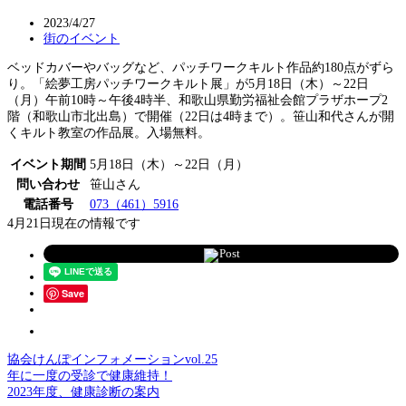
2023/4/27
街のイベント
ベッドカバーやバッグなど、パッチワークキルト作品約180点がずら
り。「絵夢工房パッチワークキルト展」が5月18日（木）～22日
（月）午前10時～午後4時半、和歌山県勤労福祉会館プラザホープ2
階（和歌山市北出島）で開催（22日は4時まで）。笹山和代さんが開
くキルト教室の作品展。入場無料。
イベント期間
5月18日（木）～22日（月）
問い合わせ
笹山さん
電話番号
073（461）5916
4月21日現在の情報です
Post
Save
協会けんぽインフォメーションvol.25
年に一度の受診で健康維持！
2023年度、健康診断の案内