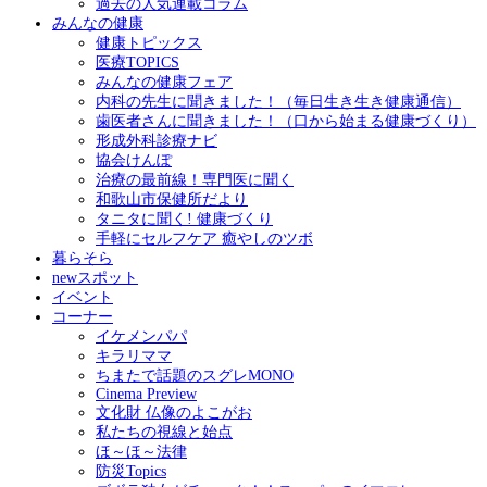
過去の人気連載コラム
みんなの健康
健康トピックス
医療TOPICS
みんなの健康フェア
内科の先生に聞きました！（毎日生き生き健康通信）
歯医者さんに聞きました！（口から始まる健康づくり）
形成外科診療ナビ
協会けんぽ
治療の最前線！専門医に聞く
和歌山市保健所だより
タニタに聞く! 健康づくり
手軽にセルフケア 癒やしのツボ
暮らそら
newスポット
イベント
コーナー
イケメンパパ
キラリママ
ちまたで話題のスグレMONO
Cinema Preview
文化財 仏像のよこがお
私たちの視線と始点
ほ～ほ～法律
防災Topics