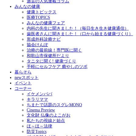
過去の人気連載コラム
みんなの健康
健康トピックス
医療TOPICS
みんなの健康フェア
内科の先生に聞きました！（毎日生き生き健康通信）
歯医者さんに聞きました！（口から始まる健康づくり）
形成外科診療ナビ
協会けんぽ
治療の最前線！専門医に聞く
和歌山市保健所だより
タニタに聞く! 健康づくり
手軽にセルフケア 癒やしのツボ
暮らそら
newスポット
イベント
コーナー
イケメンパパ
キラリママ
ちまたで話題のスグレMONO
Cinema Preview
文化財 仏像のよこがお
私たちの視線と始点
ほ～ほ～法律
防災Topics