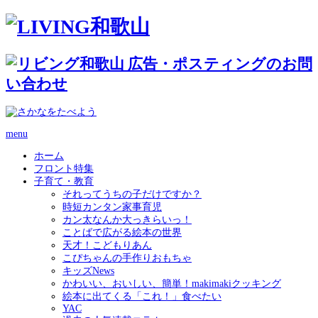
menu
ホーム
フロント特集
子育て・教育
それってうちの子だけですか？
時短カンタン家事育児
カン太なんか大っきらいっ！
ことばで広がる絵本の世界
天才！こどもりあん
こぴちゃんの手作りおもちゃ
キッズNews
かわいい、おいしい、簡単！makimakiクッキング
絵本に出てくる「これ！」食べたい
YAC