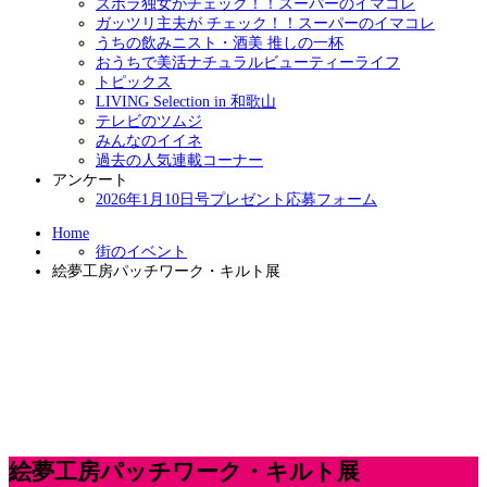
ズボラ独女がチェック！！スーパーのイマコレ
ガッツリ主夫が チェック！！スーパーのイマコレ
うちの飲みニスト・酒美 推しの一杯
おうちで美活ナチュラルビューティーライフ
トピックス
LIVING Selection in 和歌山
テレビのツムジ
みんなのイイネ
過去の人気連載コーナー
アンケート
2026年1月10日号プレゼント応募フォーム
Home
街のイベント
絵夢工房パッチワーク・キルト展
絵夢工房パッチワーク・キルト展