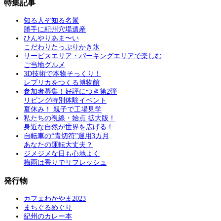
特集記事
知る人ぞ知る名景
勝手に紀州穴場遺産
ひんやりあま〜い
こだわりたっぷりかき氷
サービスエリア・パーキングエリアで楽しむ
ご当地グルメ
3D技術で本物そっくり！
レプリカをつくる博物館
参加者募集！好評につき第2弾
リビング特別体験イベント
夏休み！ 親子で工場見学
私たちの視線・始点 拡大版！
身近な自然が世界を広げる！
自転車の“青切符”運用3カ月
あなたの運転大丈夫？
ジメジメな日も心地よく
梅雨は香りでリフレッシュ
発行物
カフェわかやま2023
まちぐるめぐり
紀州のカレー本