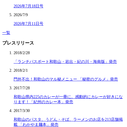
2026年7月18日号
2026/7/9
2026年7月11日号
一覧
プレスリリース
2018/2/28
「ランチパスポート和歌山・岩出・紀の川・海南版」発売
2018/2/1
門外不出！和歌山のマル秘メニュー 「秘密のグルメ」発売
2017/7/28
和歌山県内225のカレーが一冊に。感動的にカレーが好きにな
ります！「紀州のカレー本」発売
2017/3/30
和歌山のパスタ、うどん・そば、ラーメンのお店を213店舗掲
載 「わかやま麺本」発売