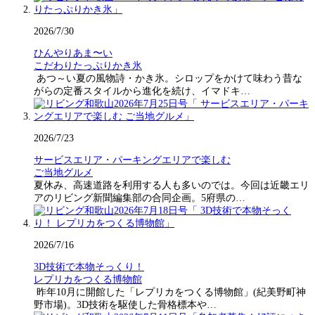
2026/7/30
ひんやりあま〜い
こだわりたっぷりかき氷
あつ～い夏の風物詩・かき氷。シロップをかけて味わう昔な
がらの定番スタイルから進化を続け、イマドキ…
2026/7/23
サービスエリア・パーキングエリアで楽しむ
ご当地グルメ
夏休み、高速道路を利用する人も多いのでは。今回は近畿エリ
アのリビング新聞編集部の合同企画。5府県の…
2026/7/16
3D技術で本物そっくり！
レプリカをつくる博物館
昨年10月に開館した「レプリカをつくる博物館」(紀美野町神
野市場)。3D技術を駆使した骨格標本や…