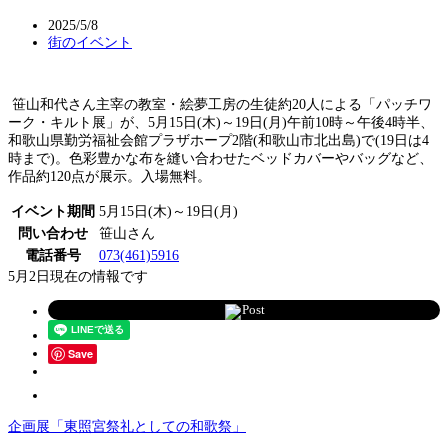
2025/5/8
街のイベント
笹山和代さん主宰の教室・絵夢工房の生徒約20人による「パッチワ
ーク・キルト展」が、5月15日(木)～19日(月)午前10時～午後4時半、
和歌山県勤労福祉会館プラザホープ2階(和歌山市北出島)で(19日は4
時まで)。色彩豊かな布を縫い合わせたベッドカバーやバッグなど、
作品約120点が展示。入場無料。
イベント期間
5月15日(木)～19日(月)
問い合わせ
笹山さん
電話番号
073(461)5916
5月2日現在の情報です
Post
Save
企画展「東照宮祭礼としての和歌祭」