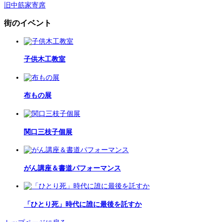
旧中筋家寄席
街のイベント
子供木工教室
布もの展
関口三枝子個展
がん講座＆書道パフォーマンス
「ひとり死」時代に誰に最後を託すか