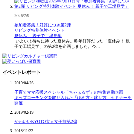
2026/7/9
参加者募集！好評につき第2弾
リビング特別体験イベント
夏休み！ 親子で工場見学
いよいよ待ちに待った夏休み。昨年好評だった「夏休み！ 親
子で工場見学」の第2弾を企画しました。今…
イベントレポート
2019/04/26
子育てママ応援スペシャル「ちゃぁるず」の特集連動企画
キッズコーチングを取り入れた「ほめ方・叱り方」セミナーを
開催
2019/02/19
かわいいKYOTO大人女子旅第2弾
2018/11/22