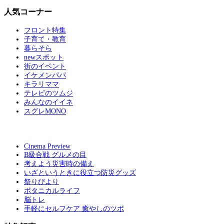
人気コーナー
フロント特集
子育て・教育
暮らそら
newスポット
街のイベント
イケメンパパ
キラリママ
テレビのツムジ
みんなのイイネ
スグレMONO
Cinema Preview
B級合戦 グルメの目
考えよう災害時の備え
いざというときに役立つ防災グッズ
祭りびより
ボタニカルライフ
脳トレ
手軽にセルフケア 癒やしのツボ