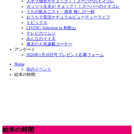
ズボラ独女がチェック！！スーパーのイマコレ
ガッツリ主夫が チェック！！スーパーのイマコレ
うちの飲みニスト・酒美 推しの一杯
おうちで美活ナチュラルビューティーライフ
トピックス
LIVING Selection in 和歌山
テレビのツムジ
みんなのイイネ
過去の人気連載コーナー
アンケート
2026年1月10日号プレゼント応募フォーム
Home
街のイベント
絵本の時間
絵本の時間