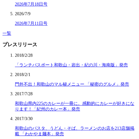
2026年7月18日号
2026/7/9
2026年7月11日号
一覧
プレスリリース
2018/2/28
「ランチパスポート和歌山・岩出・紀の川・海南版」発売
2018/2/1
門外不出！和歌山のマル秘メニュー 「秘密のグルメ」発売
2017/7/28
和歌山県内225のカレーが一冊に。感動的にカレーが好きにな
ります！「紀州のカレー本」発売
2017/3/30
和歌山のパスタ、うどん・そば、ラーメンのお店を213店舗掲
載 「わかやま麺本」発売