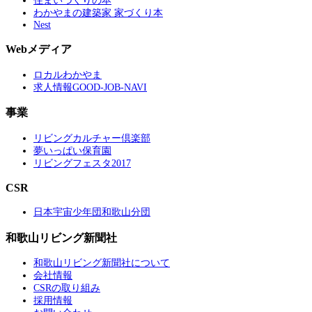
住まいづくりの本
わかやまの建築家 家づくり本
Nest
Webメディア
ロカルわかやま
求人情報GOOD-JOB-NAVI
事業
リビングカルチャー倶楽部
夢いっぱい保育園
リビングフェスタ2017
CSR
日本宇宙少年団和歌山分団
和歌山リビング新聞社
和歌山リビング新聞社について
会社情報
CSRの取り組み
採用情報