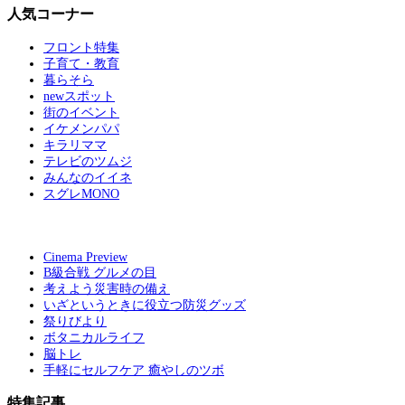
人気コーナー
フロント特集
子育て・教育
暮らそら
newスポット
街のイベント
イケメンパパ
キラリママ
テレビのツムジ
みんなのイイネ
スグレMONO
Cinema Preview
B級合戦 グルメの目
考えよう災害時の備え
いざというときに役立つ防災グッズ
祭りびより
ボタニカルライフ
脳トレ
手軽にセルフケア 癒やしのツボ
特集記事