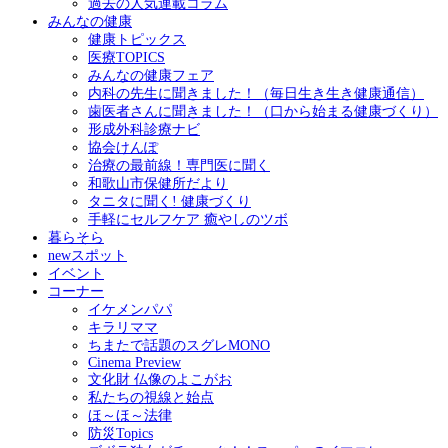
過去の人気連載コラム
みんなの健康
健康トピックス
医療TOPICS
みんなの健康フェア
内科の先生に聞きました！（毎日生き生き健康通信）
歯医者さんに聞きました！（口から始まる健康づくり）
形成外科診療ナビ
協会けんぽ
治療の最前線！専門医に聞く
和歌山市保健所だより
タニタに聞く! 健康づくり
手軽にセルフケア 癒やしのツボ
暮らそら
newスポット
イベント
コーナー
イケメンパパ
キラリママ
ちまたで話題のスグレMONO
Cinema Preview
文化財 仏像のよこがお
私たちの視線と始点
ほ～ほ～法律
防災Topics