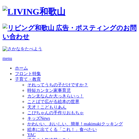
menu
ホーム
フロント特集
子育て・教育
それってうちの子だけですか？
時短カンタン家事育児
カン太なんか大っきらいっ！
ことばで広がる絵本の世界
天才！こどもりあん
こぴちゃんの手作りおもちゃ
キッズNews
かわいい、おいしい、簡単！makimakiクッキング
絵本に出てくる「これ！」食べたい
YAC