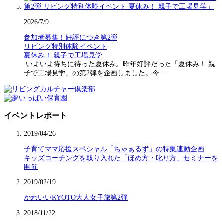
2026/7/9
参加者募集！好評につき第2弾
リビング特別体験イベント
夏休み！ 親子で工場見学
いよいよ待ちに待った夏休み。昨年好評だった「夏休み！ 親
子で工場見学」の第2弾を企画しました。今…
イベントレポート
2019/04/26
子育てママ応援スペシャル「ちゃぁるず」の特集連動企画
キッズコーチングを取り入れた「ほめ方・叱り方」セミナーを
開催
2019/02/19
かわいいKYOTO大人女子旅第2弾
2018/11/22