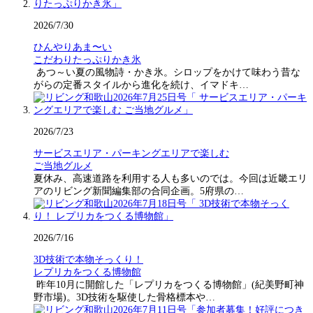
2026/7/30
ひんやりあま〜い
こだわりたっぷりかき氷
あつ～い夏の風物詩・かき氷。シロップをかけて味わう昔な
がらの定番スタイルから進化を続け、イマドキ…
2026/7/23
サービスエリア・パーキングエリアで楽しむ
ご当地グルメ
夏休み、高速道路を利用する人も多いのでは。今回は近畿エリ
アのリビング新聞編集部の合同企画。5府県の…
2026/7/16
3D技術で本物そっくり！
レプリカをつくる博物館
昨年10月に開館した「レプリカをつくる博物館」(紀美野町神
野市場)。3D技術を駆使した骨格標本や…