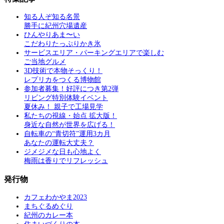
知る人ぞ知る名景
勝手に紀州穴場遺産
ひんやりあま〜い
こだわりたっぷりかき氷
サービスエリア・パーキングエリアで楽しむ
ご当地グルメ
3D技術で本物そっくり！
レプリカをつくる博物館
参加者募集！好評につき第2弾
リビング特別体験イベント
夏休み！ 親子で工場見学
私たちの視線・始点 拡大版！
身近な自然が世界を広げる！
自転車の“青切符”運用3カ月
あなたの運転大丈夫？
ジメジメな日も心地よく
梅雨は香りでリフレッシュ
発行物
カフェわかやま2023
まちぐるめぐり
紀州のカレー本