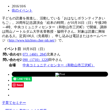
2016/10/6
街のイベント
子どもの読書を推進し、活動している「おはなしボランティアきい
ちご」。20周年記念講演会「絵本の時間」が10月16日（日）午後2時
～4時、中央コミュニティセンター（和歌山市三沢町）で開催。講師
は岡山ノートルダム大学名誉教授・脇明子さん。対象は読書に興味
のある人。定員100人（先着順）。申し込みは電話またはホームペー
ジ（
http://www.kiichigo.cher-ish.net/
）で。
イベント日
10月16日（日）
問い合わせ1
073（460）2845
北裏さん
問い合わせ2
090（1710）1220
田中さん
会場
中央コミュニティセンター（和歌山市三沢町）
Post
Save
子育てセミナー