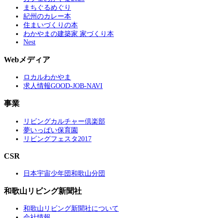
まちぐるめぐり
紀州のカレー本
住まいづくりの本
わかやまの建築家 家づくり本
Nest
Webメディア
ロカルわかやま
求人情報GOOD-JOB-NAVI
事業
リビングカルチャー倶楽部
夢いっぱい保育園
リビングフェスタ2017
CSR
日本宇宙少年団和歌山分団
和歌山リビング新聞社
和歌山リビング新聞社について
会社情報