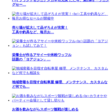
ハイブランドもシニアメガネも充実 ただ今、第2弾オープニン
グセー…
売り場が拡大して品ぞろえが充実！
工具や釣具など、毎月お…
栄養士が作るアサイーや米粉ワッフル
話題の「ヨアジョン」…
地域密着を目指す自転車屋 修理、メンテナンス、カスタムな
ど何でも…
お酒を飲みながらスポーツ観戦が楽しめる