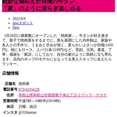
絶妙な歯応えが自慢の牛タン
「家」のように安らぎ楽しめる
2022/6/9
newスポット
New
3月26日に畑屋敷にオープンした「焼肉家」。牛タンが好き過ぎ
て、親子で焼肉屋をするまでに。黒を基調にした内外観は、家族や
友人との手作り。うまみと甘みが強く、柔らかい上タンが自慢(1450
円)。他にもロース、上バラ(各1230円)など。笑顔、元気、素直、丁
寧、感謝を「家訓」にしており、自分の家のように気軽に立ち寄れ
ます。店内のポップのモデルにもなってる美人スタッフに会えたら
ラッキー。
店舗情報
店舗名
焼肉家
電話番号
073(423)4129
住所
和歌山県和歌山市畑屋敷千体仏丁21-2 ヴィラ・デステ
営業時間
午後5時～10時半(OS10時)
休日
日曜、祝日
インスタ
@326tantan