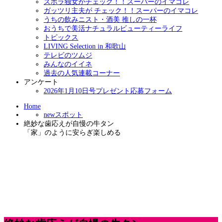
ズボラ独女がチェック！！スーパーのイマコレ
ガッツリ主夫が チェック！！スーパーのイマコレ
うちの飲みニスト・酒美 推しの一杯
おうちで美活ナチュラルビューティーライフ
トピックス
LIVING Selection in 和歌山
テレビのツムジ
みんなのイイネ
過去の人気連載コーナー
アンケート
2026年1月10日号プレゼント応募フォーム
Home
newスポット
絶妙な歯応えが自慢の牛タン
「家」のように安らぎ楽しめる