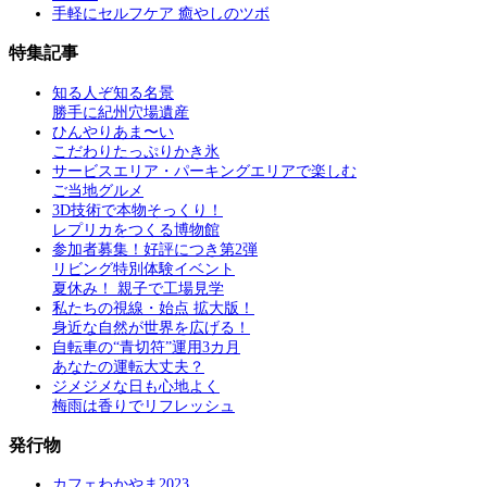
手軽にセルフケア 癒やしのツボ
特集記事
知る人ぞ知る名景
勝手に紀州穴場遺産
ひんやりあま〜い
こだわりたっぷりかき氷
サービスエリア・パーキングエリアで楽しむ
ご当地グルメ
3D技術で本物そっくり！
レプリカをつくる博物館
参加者募集！好評につき第2弾
リビング特別体験イベント
夏休み！ 親子で工場見学
私たちの視線・始点 拡大版！
身近な自然が世界を広げる！
自転車の“青切符”運用3カ月
あなたの運転大丈夫？
ジメジメな日も心地よく
梅雨は香りでリフレッシュ
発行物
カフェわかやま2023