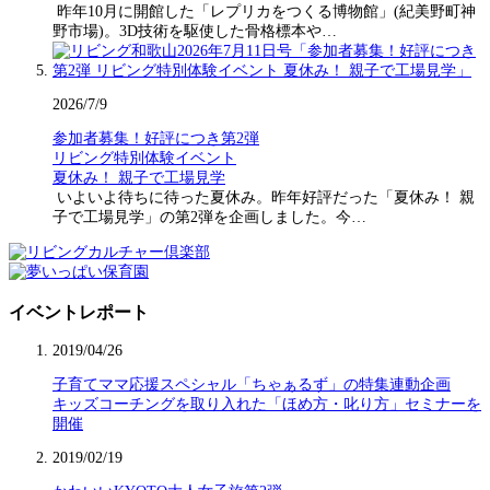
昨年10月に開館した「レプリカをつくる博物館」(紀美野町神
野市場)。3D技術を駆使した骨格標本や…
2026/7/9
参加者募集！好評につき第2弾
リビング特別体験イベント
夏休み！ 親子で工場見学
いよいよ待ちに待った夏休み。昨年好評だった「夏休み！ 親
子で工場見学」の第2弾を企画しました。今…
イベントレポート
2019/04/26
子育てママ応援スペシャル「ちゃぁるず」の特集連動企画
キッズコーチングを取り入れた「ほめ方・叱り方」セミナーを
開催
2019/02/19