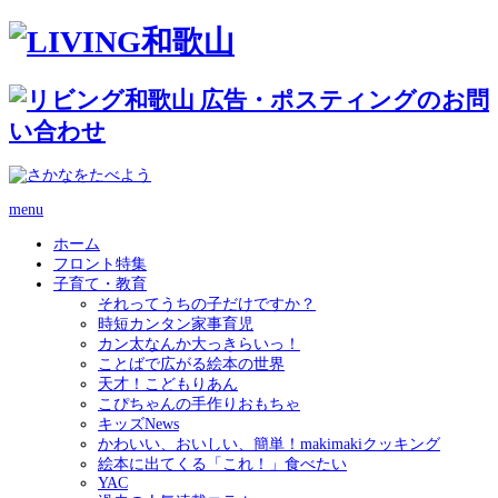
menu
ホーム
フロント特集
子育て・教育
それってうちの子だけですか？
時短カンタン家事育児
カン太なんか大っきらいっ！
ことばで広がる絵本の世界
天才！こどもりあん
こぴちゃんの手作りおもちゃ
キッズNews
かわいい、おいしい、簡単！makimakiクッキング
絵本に出てくる「これ！」食べたい
YAC