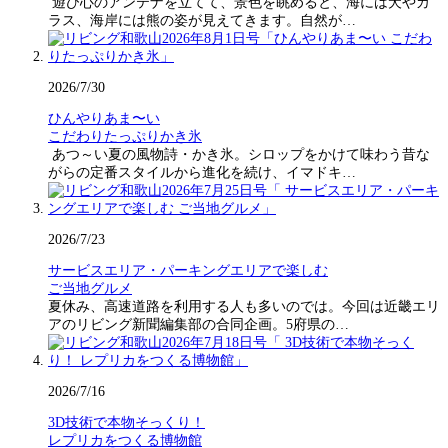
遊び心のアンテナを立てて、景色を眺めると、海には犬やカ
ラス、海岸には熊の姿が見えてきます。自然が…
2026/7/30
ひんやりあま〜い
こだわりたっぷりかき氷
あつ～い夏の風物詩・かき氷。シロップをかけて味わう昔な
がらの定番スタイルから進化を続け、イマドキ…
2026/7/23
サービスエリア・パーキングエリアで楽しむ
ご当地グルメ
夏休み、高速道路を利用する人も多いのでは。今回は近畿エリ
アのリビング新聞編集部の合同企画。5府県の…
2026/7/16
3D技術で本物そっくり！
レプリカをつくる博物館