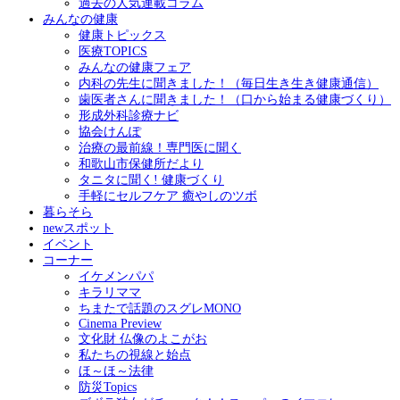
過去の人気連載コラム
みんなの健康
健康トピックス
医療TOPICS
みんなの健康フェア
内科の先生に聞きました！（毎日生き生き健康通信）
歯医者さんに聞きました！（口から始まる健康づくり）
形成外科診療ナビ
協会けんぽ
治療の最前線！専門医に聞く
和歌山市保健所だより
タニタに聞く! 健康づくり
手軽にセルフケア 癒やしのツボ
暮らそら
newスポット
イベント
コーナー
イケメンパパ
キラリママ
ちまたで話題のスグレMONO
Cinema Preview
文化財 仏像のよこがお
私たちの視線と始点
ほ～ほ～法律
防災Topics