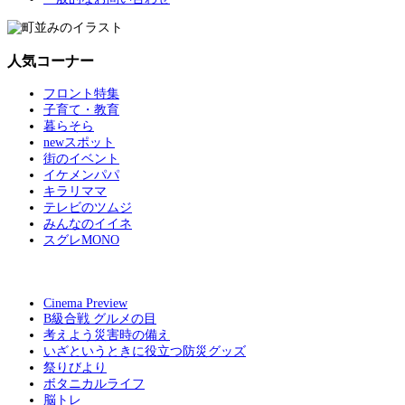
人気コーナー
フロント特集
子育て・教育
暮らそら
newスポット
街のイベント
イケメンパパ
キラリママ
テレビのツムジ
みんなのイイネ
スグレMONO
Cinema Preview
B級合戦 グルメの目
考えよう災害時の備え
いざというときに役立つ防災グッズ
祭りびより
ボタニカルライフ
脳トレ